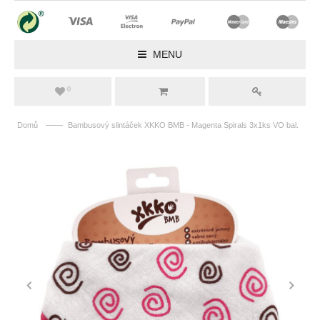
MENU
0
——
Domů
Bambusový slintáček XKKO BMB - Magenta Spirals 3x1ks VO bal.