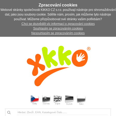
Zpracování cookies
Webové stránky společnosti KIKKO CZ s.r.o. používají nástroje pro shromažďování
dat, jako jsou soubory cookie. Sdělte nám, prosím, jak můžeme tyto nástroje
používat. Můžeme přizpůsobovat své stránky vašim potřebám?
Chci se dozvědět víc informací o zpracování cookies
Souhlasím se zpracováním cookies
Nesouhlasím se zpracováním cookies