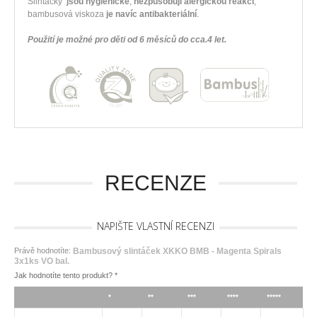
Slintáčky
jsou hygienické
,
nezpůsobují alergickou reakci
,
bambusová viskoza
je navíc antibakteriální
.
Použití je možné pro děti od 6 měsíců do cca.4 let.
RECENZE
NAPIŠTE VLASTNÍ RECENZI
Právě hodnotíte:
Bambusový slintáček XKKO BMB - Magenta Spirals
3x1ks VO bal.
Jak hodnotíte tento produkt?
*
*
**
***
****
*****