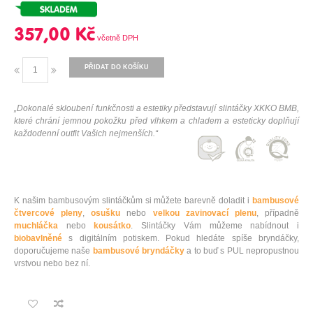
357,00 Kč
PŘIDAT DO KOŠÍKU
„Dokonalé skloubení funkčnosti a estetiky představují slintáčky XKKO BMB,
které chrání jemnou pokožku před vlhkem a chladem a esteticky doplňují
každodenní outfit Vašich nejmenších.“
K našim bambusovým slintáčkům si můžete barevně doladit i
bambusové
čtvercové pleny
,
osušku
nebo
velkou zavinovací plenu
, případně
muchláčka
nebo
kousátko
. Slintáčky Vám můžeme nabídnout i
biobavlněné
s digitálním potiskem. Pokud hledáte spíše bryndáčky,
doporučujeme naše
bambusové bryndáčky
a to buď s PUL nepropustnou
vrstvou nebo bez ní.