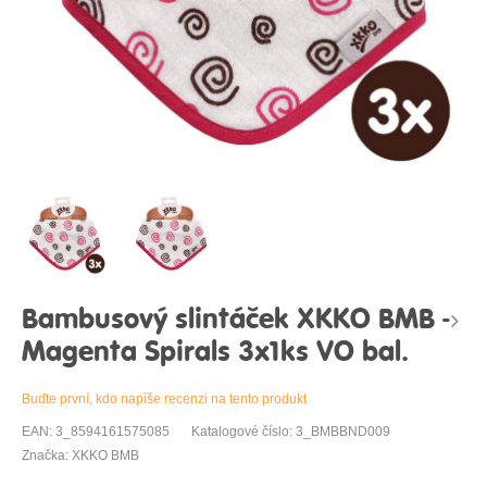
Bambusový slintáček XKKO BMB -
Magenta Spirals 3x1ks VO bal.
Buďte první, kdo napíše recenzi na tento produkt
EAN: 3_8594161575085
Katalogové číslo: 3_BMBBND009
Značka: XKKO BMB