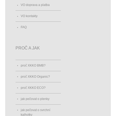
VO doprava a platba
VO kontakty
FAQ
PROČ A JAK
proč XKKO BMB?
proč XKKO Organic?
proč XKKO ECO?
jak pečovat o plenky
jak pečovat o svrchní
kalhotky