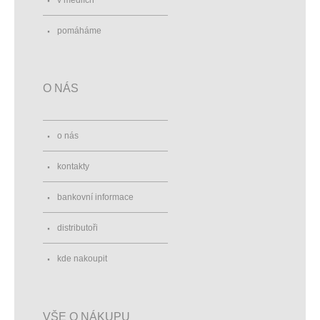
v médiích
pomáháme
O NÁS
o nás
kontakty
bankovní informace
distributoři
kde nakoupit
VŠE O NÁKUPU