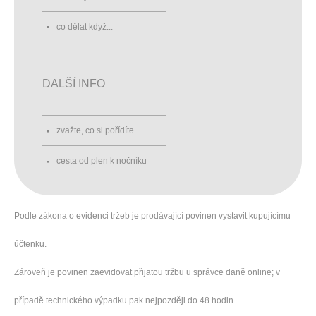
co dělat když...
DALŠÍ INFO
zvažte, co si pořídíte
cesta od plen k nočníku
Podle zákona o evidenci tržeb je prodávající povinen vystavit kupujícímu
účtenku.
Zároveň je povinen zaevidovat přijatou tržbu u správce daně online; v
případě technického výpadku pak nejpozději do 48 hodin.