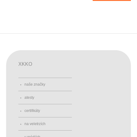
XKKO
naše značky
atesty
certifikáty
na veletrzích