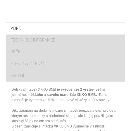
POPIS
TECHNICKÉ INFORMACE
PÉČE
ATESTY & OCENĚNÍ
BALENÍ
Dětský slintáček XKKO BMB
je vyroben ze 2 vrstev velmi
jemného, měkkého a savého materiálu XKKO BMB.
Tento
materiál je vyroben ze 70% bambusové viskózy a 30% bavlny.
Díky zapínání na druky je možné slintáček používat nejen pro děti,
kterým rostou zoubky a nadměrně slintají, ale lze jej použít i jako
klasický šátek na krk pro starší děti.
Složení zaručuje slintáčku XKKO BMB výjimečné vlastnosti.