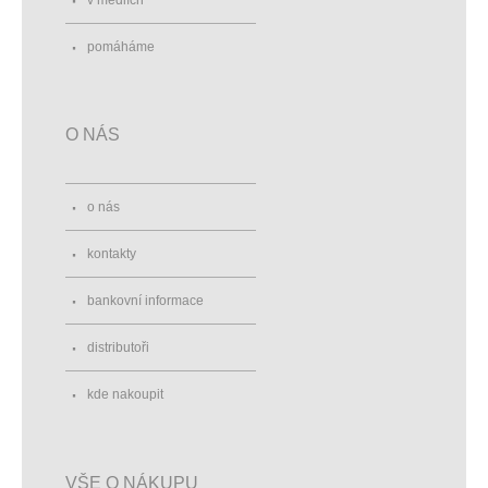
v médiích
pomáháme
O NÁS
o nás
kontakty
bankovní informace
distributoři
kde nakoupit
VŠE O NÁKUPU