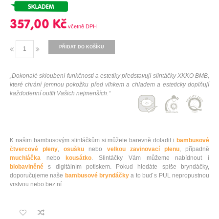
357,00 Kč
PŘIDAT DO KOŠÍKU
„Dokonalé skloubení funkčnosti a estetiky představují slintáčky XKKO BMB,
které chrání jemnou pokožku před vlhkem a chladem a esteticky doplňují
každodenní outfit Vašich nejmenších.“
K našim bambusovým slintáčkům si můžete barevně doladit i
bambusové
čtvercové pleny
,
osušku
nebo
velkou zavinovací plenu
, případně
muchláčka
nebo
kousátko
. Slintáčky Vám můžeme nabídnout i
biobavlněné
s digitálním potiskem. Pokud hledáte spíše bryndáčky,
doporučujeme naše
bambusové bryndáčky
a to buď s PUL nepropustnou
vrstvou nebo bez ní.