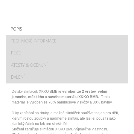
POPIS
TECHNICKÉ INFORMACE
PÉČE
ATESTY & OCENĚNÍ
BALENÍ
Dětský slintáček XKKO BMB
je vyroben ze 2 vrstev velmi
jemného, měkkého a savého materiálu XKKO BMB.
Tento
materiál je vyroben ze 70% bambusové viskózy a 30% bavlny.
Díky zapínání na druky je možné slintáček používat nejen pro děti,
kterým rostou zoubky a nadměrně slintají, ale lze jej použít i jako
klasický šátek na krk pro starší děti.
Složení zaručuje slintáčku XKKO BMB výjimečné vlastnosti.