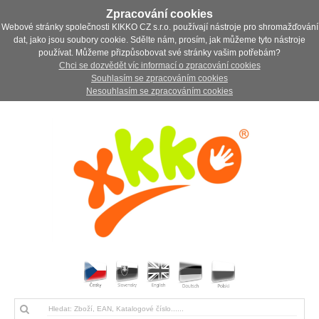
Zpracování cookies
Webové stránky společnosti KIKKO CZ s.r.o. používají nástroje pro shromažďování
dat, jako jsou soubory cookie. Sdělte nám, prosím, jak můžeme tyto nástroje
používat. Můžeme přizpůsobovat své stránky vašim potřebám?
Chci se dozvědět víc informací o zpracování cookies
Souhlasím se zpracováním cookies
Nesouhlasím se zpracováním cookies