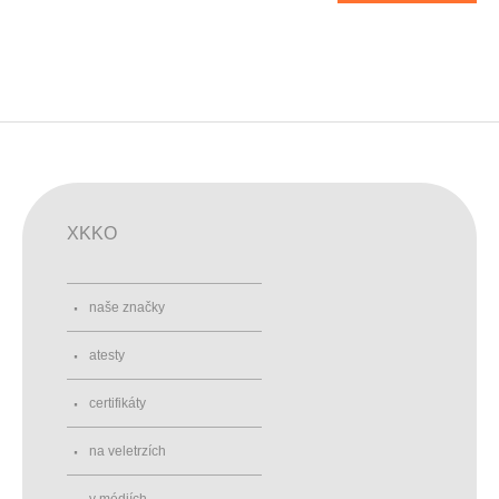
XKKO
naše značky
atesty
certifikáty
na veletrzích