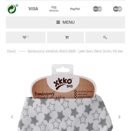
MENU
0
——
Domů
Bambusový slintáček XKKO BMB - Little Stars Silver 3x1ks VO bal.