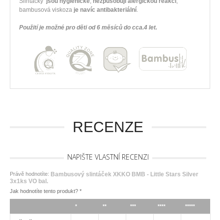
Slintáčky
jsou hygienické
,
nezpůsobují alergickou reakci
,
bambusová viskoza
je navíc antibakteriální
.
Použití je možné pro děti od 6 měsíců do cca.4 let.
RECENZE
NAPIŠTE VLASTNÍ RECENZI
Právě hodnotíte:
Bambusový slintáček XKKO BMB - Little Stars Silver
3x1ks VO bal.
Jak hodnotíte tento produkt?
*
*
**
***
****
*****