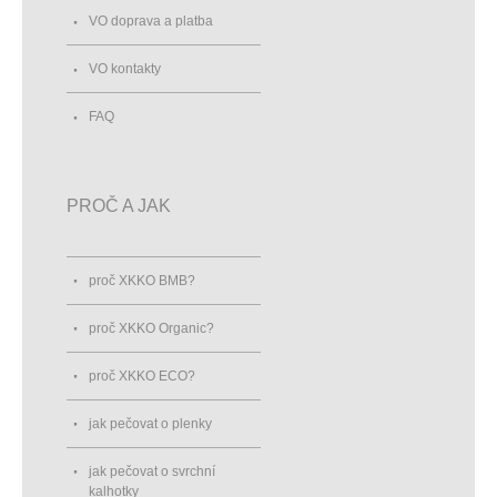
VO doprava a platba
VO kontakty
FAQ
PROČ A JAK
proč XKKO BMB?
proč XKKO Organic?
proč XKKO ECO?
jak pečovat o plenky
jak pečovat o svrchní
kalhotky