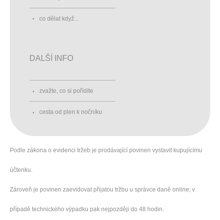
co dělat když...
DALŠÍ INFO
zvažte, co si pořídíte
cesta od plen k nočníku
Podle zákona o evidenci tržeb je prodávající povinen vystavit kupujícímu
účtenku.
Zároveň je povinen zaevidovat přijatou tržbu u správce daně online; v
případě technického výpadku pak nejpozději do 48 hodin.