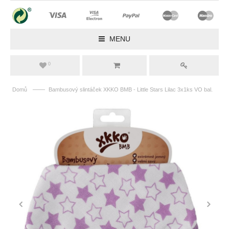
MENU
0
——
Domů
Bambusový slintáček XKKO BMB - Little Stars Lilac 3x1ks VO bal.