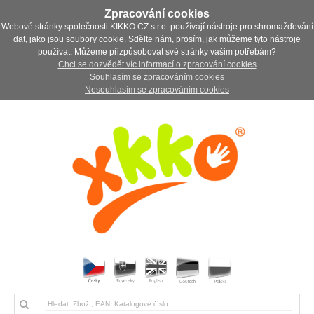
Zpracování cookies
Webové stránky společnosti KIKKO CZ s.r.o. používají nástroje pro shromažďování
dat, jako jsou soubory cookie. Sdělte nám, prosím, jak můžeme tyto nástroje
používat. Můžeme přizpůsobovat své stránky vašim potřebám?
Chci se dozvědět víc informací o zpracování cookies
Souhlasím se zpracováním cookies
Nesouhlasím se zpracováním cookies