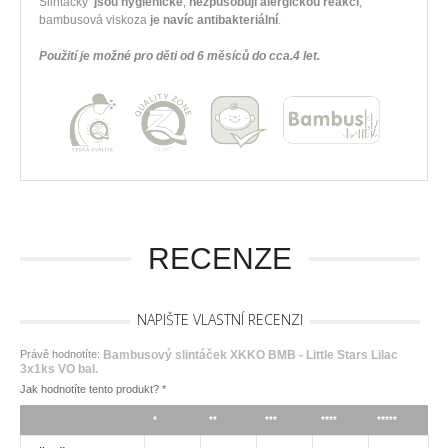
Slintáčky
jsou hygienické
,
nezpůsobují alergickou reakci
,
bambusová viskoza
je navíc antibakteriální
.
Použití je možné pro děti od 6 měsíců do cca.4 let.
RECENZE
NAPIŠTE VLASTNÍ RECENZI
Právě hodnotíte:
Bambusový slintáček XKKO BMB - Little Stars Lilac
3x1ks VO bal.
Jak hodnotíte tento produkt?
*
*
**
***
****
*****