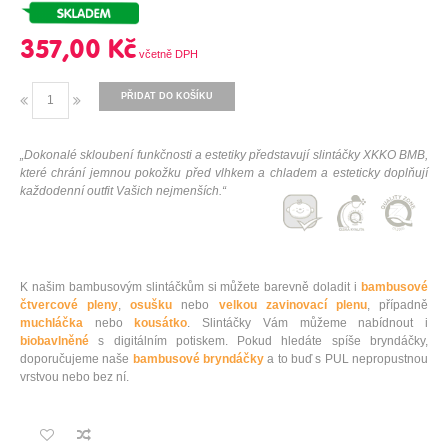
357,00 Kč
PŘIDAT DO KOŠÍKU
„Dokonalé skloubení funkčnosti a estetiky představují slintáčky XKKO BMB,
které chrání jemnou pokožku před vlhkem a chladem a esteticky doplňují
každodenní outfit Vašich nejmenších.“
K našim bambusovým slintáčkům si můžete barevně doladit i
bambusové
čtvercové pleny
,
osušku
nebo
velkou zavinovací plenu
, případně
muchláčka
nebo
kousátko
. Slintáčky Vám můžeme nabídnout i
biobavlněné
s digitálním potiskem. Pokud hledáte spíše bryndáčky,
doporučujeme naše
bambusové bryndáčky
a to buď s PUL nepropustnou
vrstvou nebo bez ní.