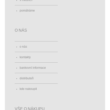
v médiích
pomáháme
O NÁS
o nás
kontakty
bankovní informace
distributoři
kde nakoupit
VŠE O NÁKUPU