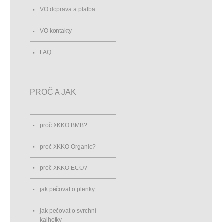
VO doprava a platba
VO kontakty
FAQ
PROČ A JAK
proč XKKO BMB?
proč XKKO Organic?
proč XKKO ECO?
jak pečovat o plenky
jak pečovat o svrchní
kalhotky