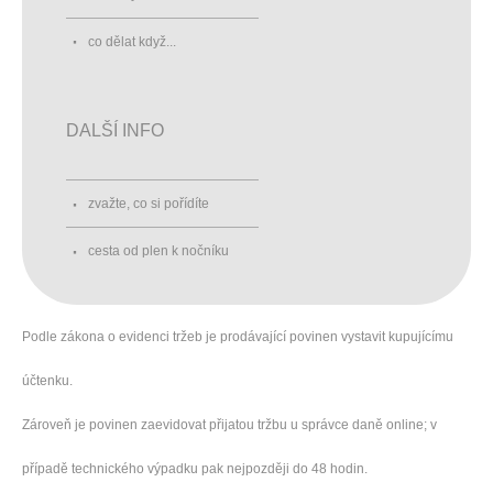
co dělat když...
DALŠÍ INFO
zvažte, co si pořídíte
cesta od plen k nočníku
Podle zákona o evidenci tržeb je prodávající povinen vystavit kupujícímu
účtenku.
Zároveň je povinen zaevidovat přijatou tržbu u správce daně online; v
případě technického výpadku pak nejpozději do 48 hodin.