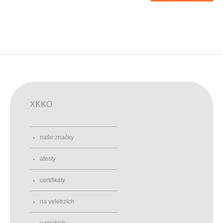
XKKO
naše značky
atesty
certifikáty
na veletrzích