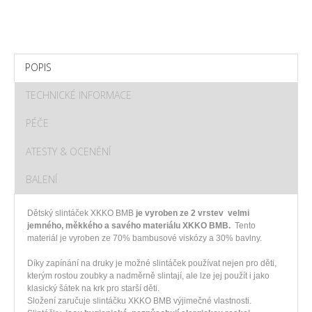
POPIS
TECHNICKÉ INFORMACE
PÉČE
ATESTY & OCENĚNÍ
BALENÍ
Dětský slintáček XKKO BMB
je vyroben ze 2 vrstev velmi
jemného, měkkého a savého materiálu XKKO BMB.
Tento
materiál je vyroben ze 70% bambusové viskózy a 30% bavlny.
Díky zapínání na druky je možné slintáček používat nejen pro děti,
kterým rostou zoubky a nadměrně slintají, ale lze jej použít i jako
klasický šátek na krk pro starší děti.
Složení zaručuje slintáčku XKKO BMB výjimečné vlastnosti.