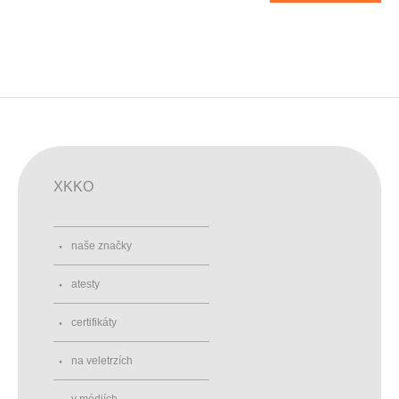
XKKO
naše značky
atesty
certifikáty
na veletrzích