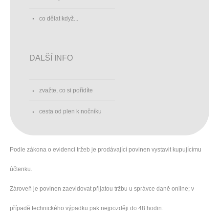
co dělat když...
DALŠÍ INFO
zvažte, co si pořídíte
cesta od plen k nočníku
Podle zákona o evidenci tržeb je prodávající povinen vystavit kupujícímu
účtenku.
Zároveň je povinen zaevidovat přijatou tržbu u správce daně online; v
případě technického výpadku pak nejpozději do 48 hodin.