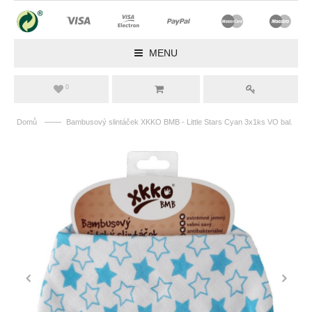
MENU
0
——
Domů
Bambusový slintáček XKKO BMB - Little Stars Cyan 3x1ks VO bal.