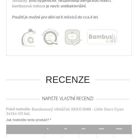
Slintáčky
jsou hygienické
,
nezpůsobují alergickou reakci
,
bambusová viskoza
je navíc antibakteriální
.
Použití je možné pro děti od 6 měsíců do cca.4 let.
RECENZE
NAPIŠTE VLASTNÍ RECENZI
Právě hodnotíte:
Bambusový slintáček XKKO BMB - Little Stars Cyan
3x1ks VO bal.
Jak hodnotíte tento produkt?
*
*
**
***
****
*****