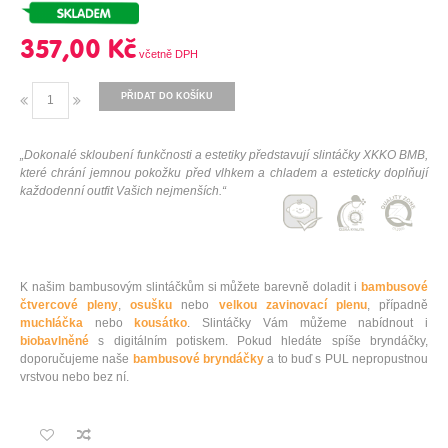
357,00 Kč
PŘIDAT DO KOŠÍKU
„Dokonalé skloubení funkčnosti a estetiky představují slintáčky XKKO BMB,
které chrání jemnou pokožku před vlhkem a chladem a esteticky doplňují
každodenní outfit Vašich nejmenších.“
K našim bambusovým slintáčkům si můžete barevně doladit i
bambusové
čtvercové pleny
,
osušku
nebo
velkou zavinovací plenu
, případně
muchláčka
nebo
kousátko
. Slintáčky Vám můžeme nabídnout i
biobavlněné
s digitálním potiskem. Pokud hledáte spíše bryndáčky,
doporučujeme naše
bambusové bryndáčky
a to buď s PUL nepropustnou
vrstvou nebo bez ní.