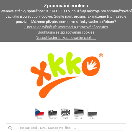
Zpracování cookies
Webové stránky společnosti KIKKO CZ s.r.o. používají nástroje pro shromažďování
dat, jako jsou soubory cookie. Sdělte nám, prosím, jak můžeme tyto nástroje
používat. Můžeme přizpůsobovat své stránky vašim potřebám?
Chci se dozvědět víc informací o zpracování cookies
Souhlasím se zpracováním cookies
Nesouhlasím se zpracováním cookies