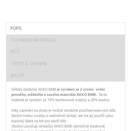
POPIS
TECHNICKÉ INFORMACE
PÉČE
ATESTY & OCENĚNÍ
BALENÍ
Dětský slintáček XKKO BMB
je vyroben ze 2 vrstev velmi
jemného, měkkého a savého materiálu XKKO BMB.
Tento
materiál je vyroben ze 70% bambusové viskózy a 30% bavlny.
Díky zapínání na druky je možné slintáček používat nejen pro děti,
kterým rostou zoubky a nadměrně slintají, ale lze jej použít i jako
klasický šátek na krk pro starší děti.
Složení zaručuje slintáčku XKKO BMB výjimečné vlastnosti.