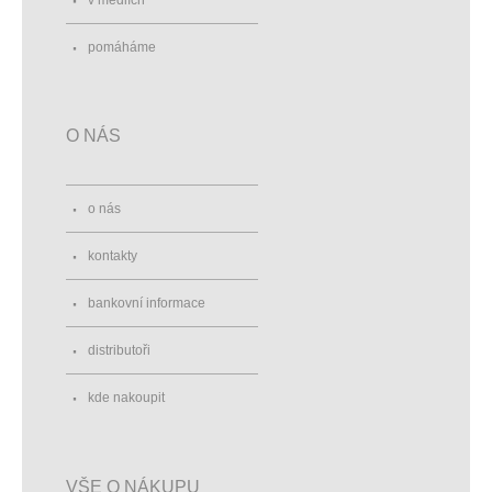
v médiích
pomáháme
O NÁS
o nás
kontakty
bankovní informace
distributoři
kde nakoupit
VŠE O NÁKUPU