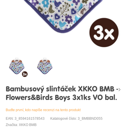
Bambusový slintáček XKKO BMB -
Flowers&Birds Boys 3x1ks VO bal.
Buďte první, kdo napíše recenzi na tento produkt
EAN: 3_8594161578543
Katalogové číslo: 3_BMBBND055
Značka: XKKO BMB