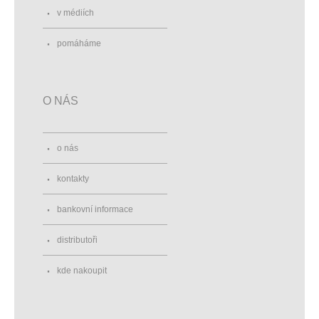
v médiích
pomáháme
O NÁS
o nás
kontakty
bankovní informace
distributoři
kde nakoupit