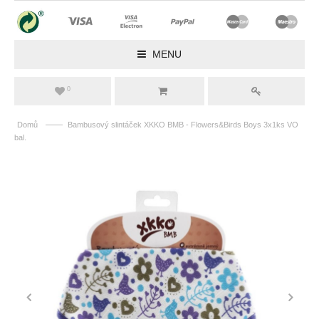
MENU
0
——
Domů
Bambusový slintáček XKKO BMB - Flowers&Birds Boys 3x1ks VO
bal.