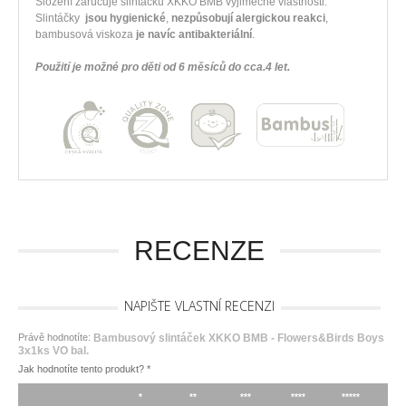
Složení zaručuje slintáčku XKKO BMB výjimečné vlastnosti.
Slintáčky
jsou hygienické
,
nezpůsobují alergickou reakci
,
bambusová viskoza
je navíc antibakteriální
.
Použití je možné pro děti od 6 měsíců do cca.4 let.
RECENZE
NAPIŠTE VLASTNÍ RECENZI
Právě hodnotíte:
Bambusový slintáček XKKO BMB - Flowers&Birds Boys
3x1ks VO bal.
Jak hodnotíte tento produkt?
*
*
**
***
****
*****