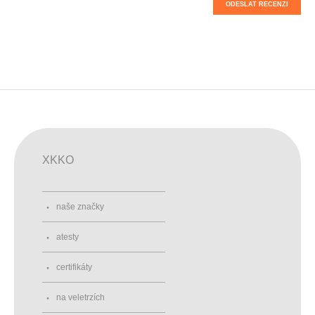
ODESLAT RECENZI
XKKO
naše značky
atesty
certifikáty
na veletrzích