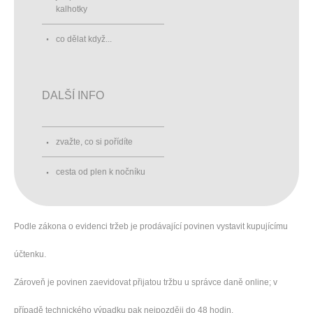
kalhotky
co dělat když...
DALŠÍ INFO
zvažte, co si pořídíte
cesta od plen k nočníku
Podle zákona o evidenci tržeb je prodávající povinen vystavit kupujícímu
účtenku.
Zároveň je povinen zaevidovat přijatou tržbu u správce daně online; v
případě technického výpadku pak nejpozději do 48 hodin.