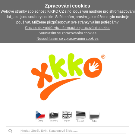
Zpracování cookies
Webové stránky společnosti KIKKO CZ s.r.o. používají nástroje pro shromažďování
dat, jako jsou soubory cookie. Sdělte nám, prosím, jak můžeme tyto nástroje
používat. Můžeme přizpůsobovat své stránky vašim potřebám?
Chci se dozvědět víc informací o zpracování cookies
Souhlasím se zpracováním cookies
Nesouhlasím se zpracováním cookies