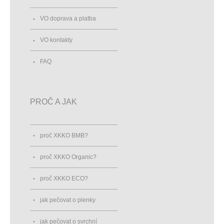
VO doprava a platba
VO kontakty
FAQ
PROČ A JAK
proč XKKO BMB?
proč XKKO Organic?
proč XKKO ECO?
jak pečovat o plenky
jak pečovat o svrchní