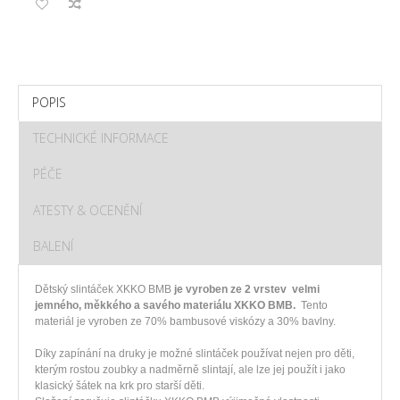
POPIS
TECHNICKÉ INFORMACE
PÉČE
ATESTY & OCENĚNÍ
BALENÍ
Dětský slintáček XKKO BMB
je vyroben ze 2 vrstev velmi
jemného, měkkého a savého materiálu XKKO BMB.
Tento
materiál je vyroben ze 70% bambusové viskózy a 30% bavlny.
Díky zapínání na druky je možné slintáček používat nejen pro děti,
kterým rostou zoubky a nadměrně slintají, ale lze jej použít i jako
klasický šátek na krk pro starší děti.