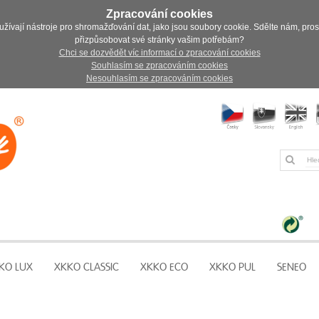
Zpracování cookies
užívají nástroje pro shromažďování dat, jako jsou soubory cookie. Sdělte nám, pro
přizpůsobovat své stránky vašim potřebám?
Chci se dozvědět víc informací o zpracování cookies
Souhlasím se zpracováním cookies
Nesouhlasím se zpracováním cookies
KO LUX
XKKO CLASSIC
XKKO ECO
XKKO PUL
SENEO