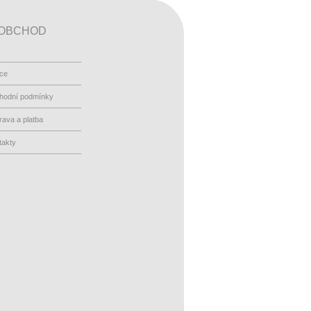
OBCHOD
ace
hodní podmínky
ava a platba
takty