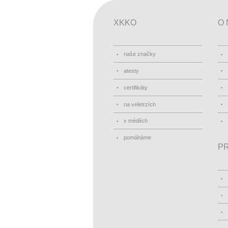
XKKO
O 
naše značky
atesty
certifikáty
na veletrzích
v médiích
pomáháme
PR