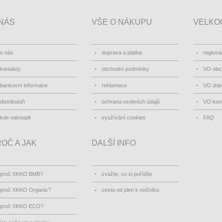
NÁS
VŠE O NÁKUPU
VELKO
o nás
doprava a platba
registr
kontakty
obchodní podmínky
VO obc
bankovní informace
reklamace
VO dopr
distributoři
ochrana osobních údajů
VO kon
kde nakoupit
využívání cookies
FAQ
OČ A JAK
DALŠÍ INFO
proč XKKO BMB?
zvažte, co si pořídíte
proč XKKO Organic?
cesta od plen k nočníku
proč XKKO ECO?