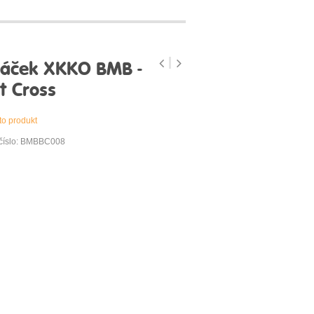
áček XKKO BMB -
t Cross
to produkt
 číslo: BMBBC008