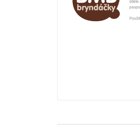
dítět
paspu
Použit