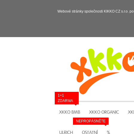
Webové stránky společnosti KIKKO CZ s.r.o. po
1+1
ZDARMA
XKKO BMB
XKKO ORGANIC
XK
NEPROPÁSNĚTE
ULRICH
OSTATNÍ
%