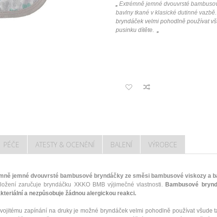
„
Extrémně jemné dvouvrsté bambusov
bavlny tkané v klasické dutinné vazbě.
bryndáček velmi pohodlně používat všu
pusinku dítěte.
„
PÉČE
ATESTY & OCENĚNÍ
BALENÍ
VÝROBCE
mně jemné dvouvrsté bambusové bryndáčky ze směsi bambusové viskozy a bavl
složení zaručuje bryndáčku XKKO BMB výjimečné vlastnosti.
Bambusové bryn
akteriální a nezpůsobuje žádnou alergickou reakci.
vojitému zapínání na druky je možné bryndáček velmi pohodlně používat všude ta