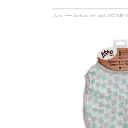
——
Domů
Bambusový bryndáček XKKO BMB - Sc