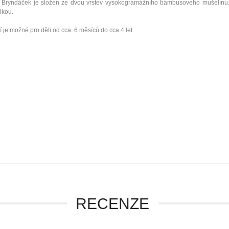
e. Bryndáček je složen ze dvou vrstev vysokogramážního bambusového mušelínu.
lkou.
í je možné pro děti od cca. 6 měsíců do cca.4 let.
RECENZE