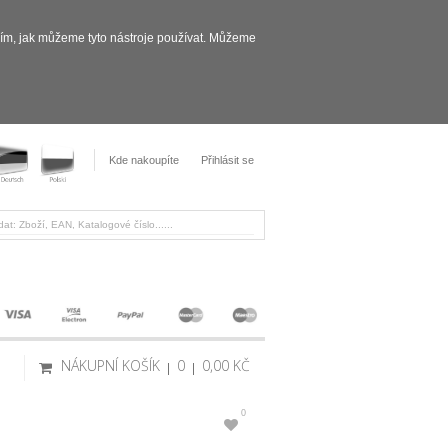
sím, jak můžeme tyto nástroje používat. Můžeme
Kde nakoupíte
Přihlásit se
NÁKUPNÍ KOŠÍK
0
0,00 KČ
0