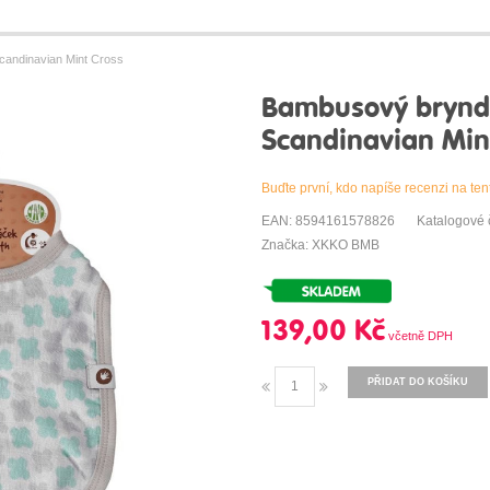
andinavian Mint Cross
Bambusový brynd
Scandinavian Min
Buďte první, kdo napíše recenzi na ten
EAN: 8594161578826
Katalogové
Značka: XKKO BMB
139,00 Kč
PŘIDAT DO KOŠÍKU