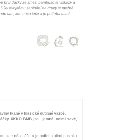
é bryndáčky ze směsi bambusové viskozy a
Díky dvojitému zapínání na druky je možné
de tam, kde něco těče a je potřeba utírat
ny tkané v klasické dutinné vazbě.
dáčky XKKO BMB
jsou
jemné, velmi savé,
m, kde něco těče a je potřeba utírat pusinku