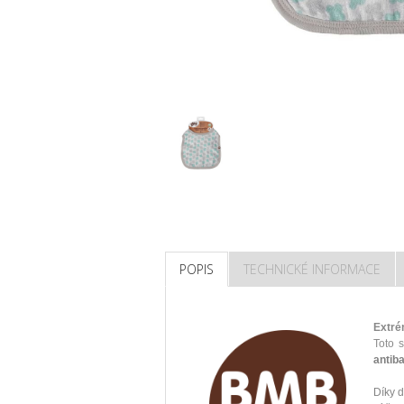
POPIS
TECHNICKÉ INFORMACE
Extré
Toto 
antib
Díky d