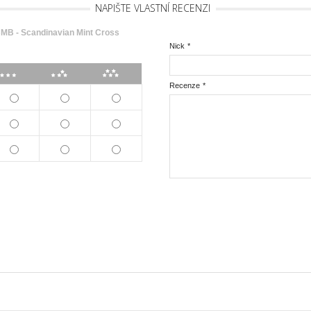
NAPIŠTE VLASTNÍ RECENZI
B - Scandinavian Mint Cross
Nick
*
***
****
*****
Recenze
*