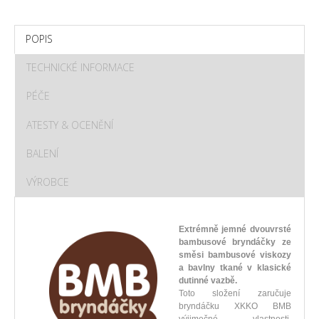
POPIS
TECHNICKÉ INFORMACE
PÉČE
ATESTY & OCENĚNÍ
BALENÍ
VÝROBCE
Extrémně jemné dvouvrsté
bambusové bryndáčky ze
směsi bambusové viskozy
a bavlny tkané v klasické
dutinné vazbě.
Toto složení zaručuje
bryndáčku XKKO BMB