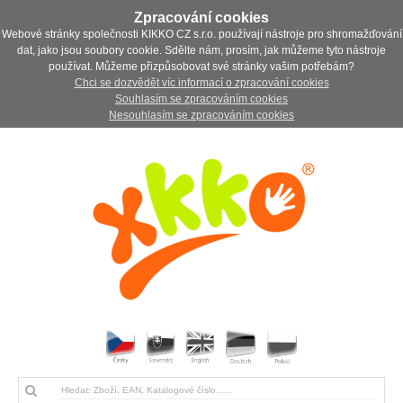
Zpracování cookies
Webové stránky společnosti KIKKO CZ s.r.o. používají nástroje pro shromažďování
dat, jako jsou soubory cookie. Sdělte nám, prosím, jak můžeme tyto nástroje
používat. Můžeme přizpůsobovat své stránky vašim potřebám?
Chci se dozvědět víc informací o zpracování cookies
Souhlasím se zpracováním cookies
Nesouhlasím se zpracováním cookies