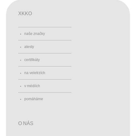
XKKO
naše značky
atesty
certifikáty
na veletrzích
v médiích
pomáháme
O NÁS