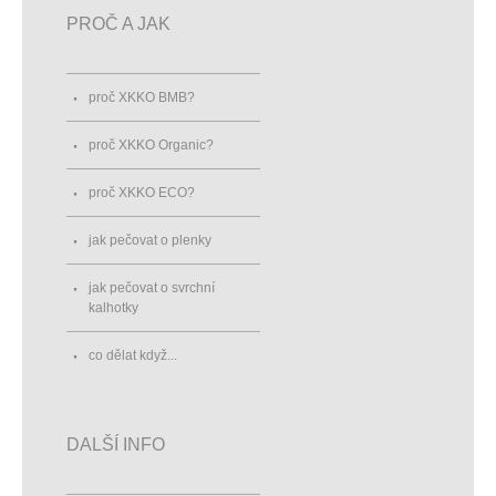
PROČ A JAK
proč XKKO BMB?
proč XKKO Organic?
proč XKKO ECO?
jak pečovat o plenky
jak pečovat o svrchní
kalhotky
co dělat když...
DALŠÍ INFO