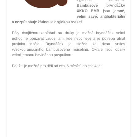
výjimečné vlastnosti.
Bambusové bryndáčky
XKKO BMB
jsou
jemné,
velmi savé, antibakteriální
a nezpůsobuje žádnou alergickou reakci.
Díky dvojitému zapínání na druky je možné bryndáček velmi
pohodlně používat všude tam, kde něco těče a je potřeba utírat
pusinku dítěte. Bryndáček je složen ze dvou vrstev
vysokogramážního bambusového mušelínu. Okraje jsou obšity
velmi jemnou bavlněnou paspulkou.
Použití je možné pro děti od cca. 6 měsíců do cca.4 let.