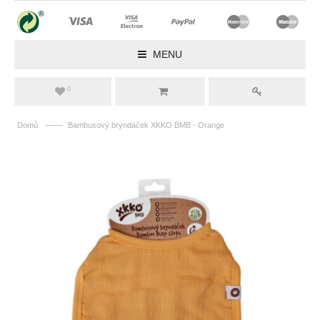
MENU
0
——
Domů
Bambusový bryndáček XKKO BMB - Orange