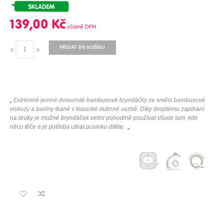
139,00 Kč
PŘIDAT DO KOŠÍKU
„
Extrémně jemné dvouvrsté bambusové bryndáčky ze směsi bambusové
viskozy a bavlny tkané v klasické dutinné vazbě.
Díky dvojitému zapínání
na druky je možné bryndáček velmi pohodlně používat všude tam, kde
něco těče a je potřeba utírat pusinku dítěte.
„