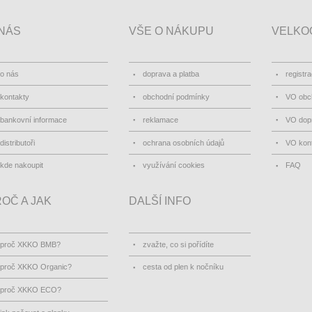
NÁS
VŠE O NÁKUPU
VELKO
o nás
doprava a platba
registr
kontakty
obchodní podmínky
VO obc
bankovní informace
reklamace
VO dopr
distributoři
ochrana osobních údajů
VO kon
kde nakoupit
využívání cookies
FAQ
OČ A JAK
DALŠÍ INFO
proč XKKO BMB?
zvažte, co si pořídíte
proč XKKO Organic?
cesta od plen k nočníku
proč XKKO ECO?