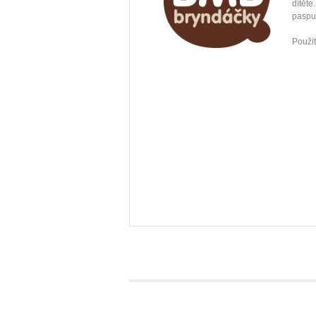
dítět
paspu
Použit