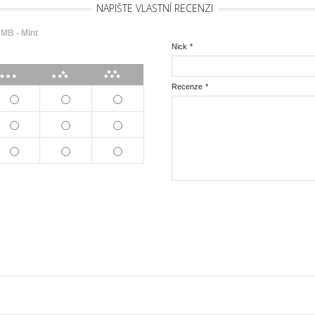
NAPIŠTE VLASTNÍ RECENZI
MB - Mint
Nick
*
***
****
*****
Recenze
*