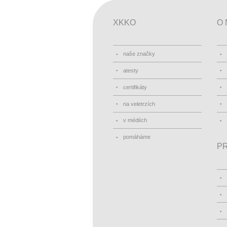
XKKO
O 
naše značky
atesty
certifikáty
na veletrzích
v médiích
pomáháme
PR