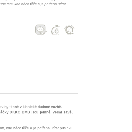
de tam, kde něco těče a je potřeba utírat
ny tkané v klasické dutinné vazbě.
dáčky XKKO BMB
jsou
jemné, velmi savé,
m, kde něco těče a je potřeba utírat pusinku