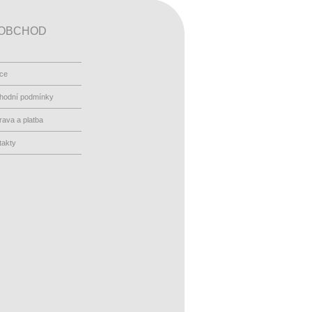
OBCHOD
ace
hodní podmínky
ava a platba
takty