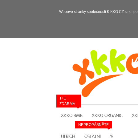
Webové stránky společnosti KIKKO CZ s.r.o. po
1+1
ZDARMA
XKKO BMB
XKKO ORGANIC
XK
NEPROPÁSNĚTE
ULRICH
OSTATNÍ
%