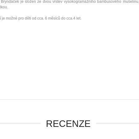
e. Bryndáček je složen ze dvou vrstev vysokogramážního bambusového mušelínu.
lkou.
í je možné pro děti od cca. 6 měsíců do cca.4 let.
RECENZE