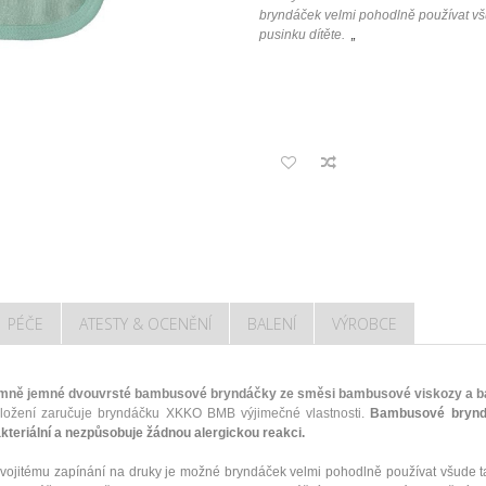
bryndáček velmi pohodlně používat všu
pusinku dítěte.
„
PÉČE
ATESTY & OCENĚNÍ
BALENÍ
VÝROBCE
mně jemné dvouvrsté bambusové bryndáčky ze směsi bambusové viskozy a bavl
složení zaručuje bryndáčku XKKO BMB výjimečné vlastnosti.
Bambusové bryn
akteriální a nezpůsobuje žádnou alergickou reakci.
vojitému zapínání na druky je možné bryndáček velmi pohodlně používat všude ta