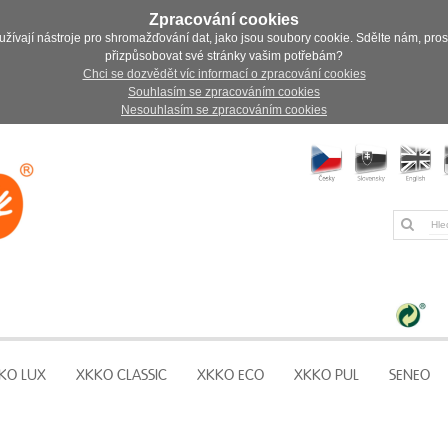
Zpracování cookies
užívají nástroje pro shromažďování dat, jako jsou soubory cookie. Sdělte nám, pro
přizpůsobovat své stránky vašim potřebám?
Chci se dozvědět víc informací o zpracování cookies
Souhlasím se zpracováním cookies
Nesouhlasím se zpracováním cookies
KO LUX
XKKO CLASSIC
XKKO ECO
XKKO PUL
SENEO