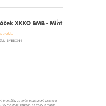
áček XKKO BMB - Mint
to produkt
 číslo: BMBBC014
é bryndáčky ze směsi bambusové viskozy a
Díky dvojitému zapínání na druky je možné