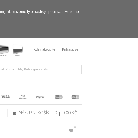
sím, jak můžeme tyto nástroje používat. Můžeme
Kde nakoupíte
Přihlásit se
NÁKUPNÍ KOŠÍK
0
0,00 KČ
0