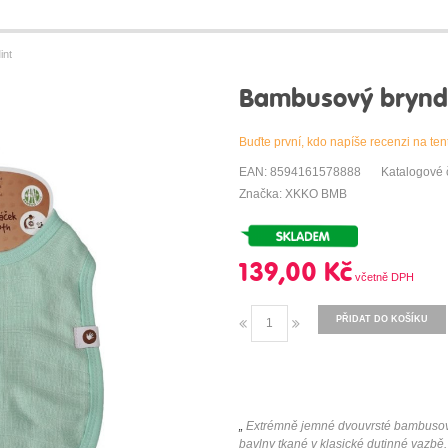
int
Bambusový brynd
Buďte první, kdo napíše recenzi na ten
EAN: 8594161578888
Katalogové
Značka: XKKO BMB
139,00 Kč
PŘIDAT DO KOŠÍKU
„
Extrémně jemné dvouvrsté bambusov
bavlny tkané v klasické dutinné vazbě.