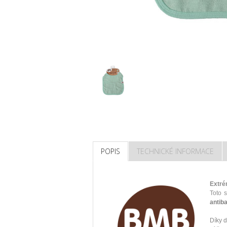
POPIS
TECHNICKÉ INFORMACE
Extré
Toto 
antib
Díky d