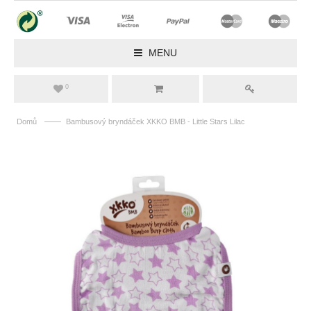
MENU
0
——
Domů
Bambusový bryndáček XKKO BMB - Little Stars Lilac