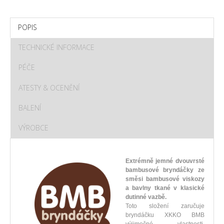
POPIS
TECHNICKÉ INFORMACE
PÉČE
ATESTY & OCENĚNÍ
BALENÍ
VÝROBCE
Extrémně jemné dvouvrsté
bambusové bryndáčky ze
směsi bambusové viskozy
a bavlny tkané v klasické
dutinné vazbě.
Toto složení zaručuje
bryndáčku XKKO BMB