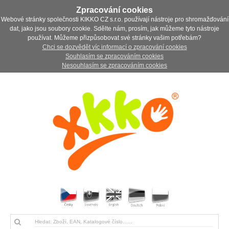
Zpracování cookies
Webové stránky společnosti KIKKO CZ s.r.o. používají nástroje pro shromažďování
dat, jako jsou soubory cookie. Sdělte nám, prosím, jak můžeme tyto nástroje
používat. Můžeme přizpůsobovat své stránky vašim potřebám?
Chci se dozvědět víc informací o zpracování cookies
Souhlasím se zpracováním cookies
Nesouhlasím se zpracováním cookies