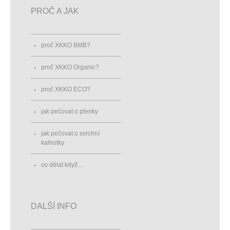
PROČ A JAK
proč XKKO BMB?
proč XKKO Organic?
proč XKKO ECO?
jak pečovat o plenky
jak pečovat o svrchní
kalhotky
co dělat když...
DALŠÍ INFO