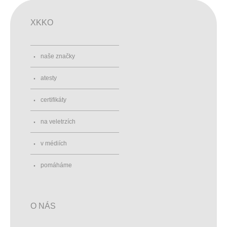
XKKO
naše značky
atesty
certifikáty
na veletrzích
v médiích
pomáháme
O NÁS