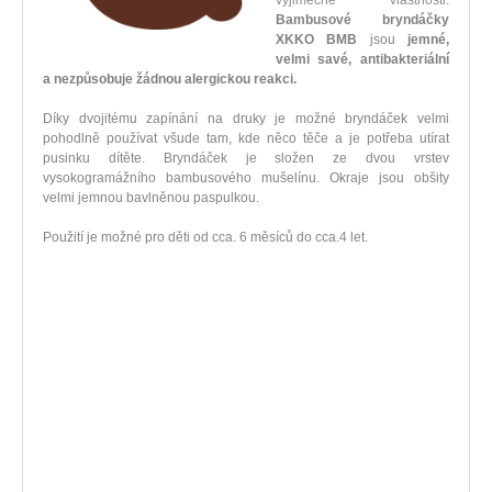
výjimečné vlastnosti.
Bambusové bryndáčky
XKKO BMB
jsou
jemné,
velmi savé, antibakteriální
a nezpůsobuje žádnou alergickou reakci.
Díky dvojitému zapínání na druky je možné bryndáček velmi
pohodlně používat všude tam, kde něco těče a je potřeba utírat
pusinku dítěte. Bryndáček je složen ze dvou vrstev
vysokogramážního bambusového mušelínu. Okraje jsou obšity
velmi jemnou bavlněnou paspulkou.
Použití je možné pro děti od cca. 6 měsíců do cca.4 let.