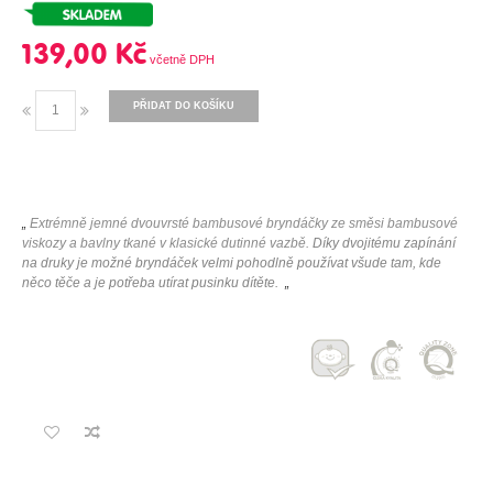
139,00 Kč
PŘIDAT DO KOŠÍKU
„
Extrémně jemné dvouvrsté bambusové bryndáčky ze směsi bambusové
viskozy a bavlny tkané v klasické dutinné vazbě.
Díky dvojitému zapínání
na druky je možné bryndáček velmi pohodlně používat všude tam, kde
něco těče a je potřeba utírat pusinku dítěte.
„