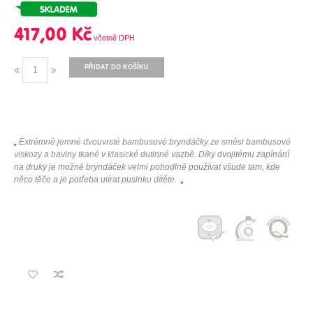
417,00 Kč
PŘIDAT DO KOŠÍKU
„
Extrémně jemné dvouvrsté bambusové bryndáčky ze směsi bambusové
viskozy a bavlny tkané v klasické dutinné vazbě.
Díky dvojitému zapínání
na druky je možné bryndáček velmi pohodlně používat všude tam, kde
něco těče a je potřeba utírat pusinku dítěte.
„