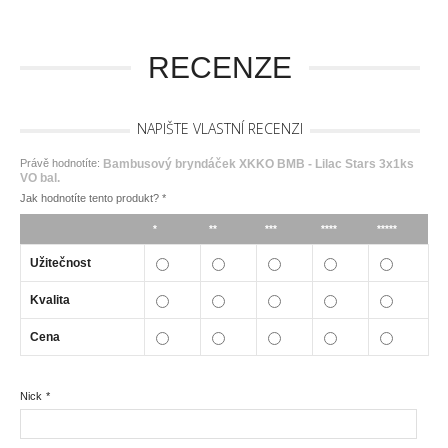
RECENZE
NAPIŠTE VLASTNÍ RECENZI
Právě hodnotíte:
Bambusový bryndáček XKKO BMB - Lilac Stars 3x1ks
VO bal.
Jak hodnotíte tento produkt?
*
*
**
***
****
*****
Užitečnost
Kvalita
Cena
Nick
*