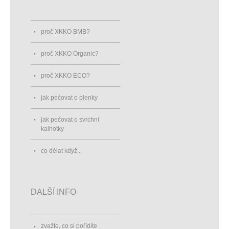
proč XKKO BMB?
proč XKKO Organic?
proč XKKO ECO?
jak pečovat o plenky
jak pečovat o svrchní
kalhotky
co dělat když...
DALŠÍ INFO
zvažte, co si pořídíte