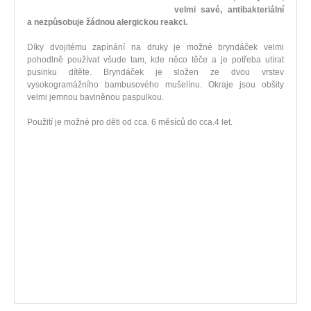
velmi savé, antibakteriální
a nezpůsobuje žádnou alergickou reakci.
Díky dvojitému zapínání na druky je možné bryndáček velmi
pohodlně používat všude tam, kde něco těče a je potřeba utírat
pusinku dítěte. Bryndáček je složen ze dvou vrstev
vysokogramážního bambusového mušelínu. Okraje jsou obšity
velmi jemnou bavlněnou paspulkou.
Použití je možné pro děti od cca. 6 měsíců do cca.4 let.