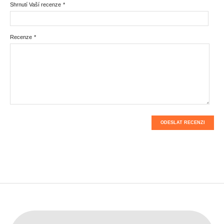
Shrnutí Vaší recenze
*
Recenze
*
ODESLAT RECENZI