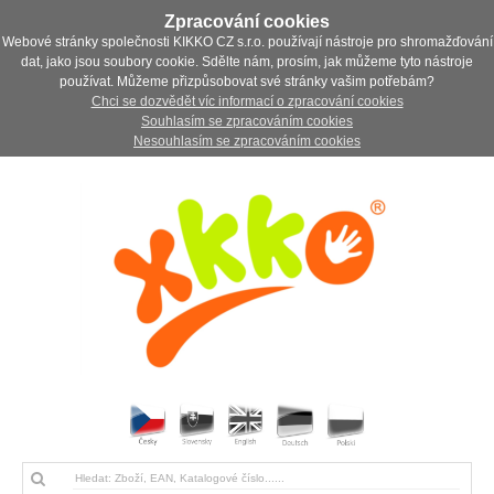
Zpracování cookies
Webové stránky společnosti KIKKO CZ s.r.o. používají nástroje pro shromažďování
dat, jako jsou soubory cookie. Sdělte nám, prosím, jak můžeme tyto nástroje
používat. Můžeme přizpůsobovat své stránky vašim potřebám?
Chci se dozvědět víc informací o zpracování cookies
Souhlasím se zpracováním cookies
Nesouhlasím se zpracováním cookies