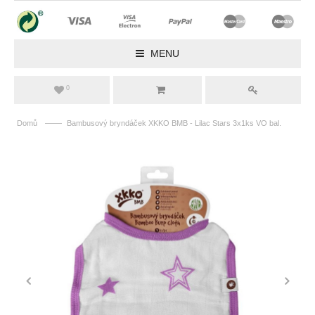
MENU
0
——
Domů
Bambusový bryndáček XKKO BMB - Lilac Stars 3x1ks VO bal.