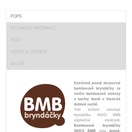
POPIS
TECHNICKÉ INFORMACE
PÉČE
ATESTY & OCENĚNÍ
BALENÍ
Extrémně jemné dvouvrsté
bambusové bryndáčky ze
směsi bambusové viskozy
a bavlny tkané v klasické
dutinné vazbě.
Toto složení zaručuje
bryndáčku XKKO BMB
výjimečné vlastnosti.
Bambusové bryndáčky
XKKO BMB
jsou
jemné,