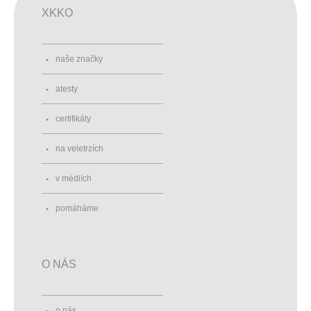
XKKO
naše značky
atesty
certifikáty
na veletrzích
v médiích
pomáháme
O NÁS
o nás