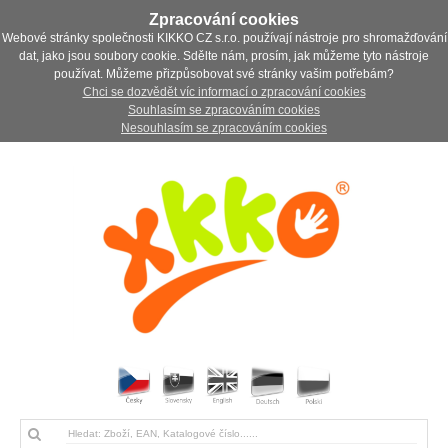
Zpracování cookies
Webové stránky společnosti KIKKO CZ s.r.o. používají nástroje pro shromažďování
dat, jako jsou soubory cookie. Sdělte nám, prosím, jak můžeme tyto nástroje
používat. Můžeme přizpůsobovat své stránky vašim potřebám?
Chci se dozvědět víc informací o zpracování cookies
Souhlasím se zpracováním cookies
Nesouhlasím se zpracováním cookies