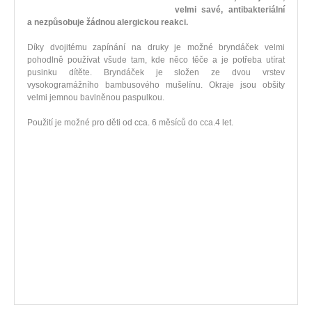
velmi savé, antibakteriální
a nezpůsobuje žádnou alergickou reakci.
Díky dvojitému zapínání na druky je možné bryndáček velmi
pohodlně používat všude tam, kde něco těče a je potřeba utírat
pusinku dítěte. Bryndáček je složen ze dvou vrstev
vysokogramážního bambusového mušelínu. Okraje jsou obšity
velmi jemnou bavlněnou paspulkou.
Použití je možné pro děti od cca. 6 měsíců do cca.4 let.