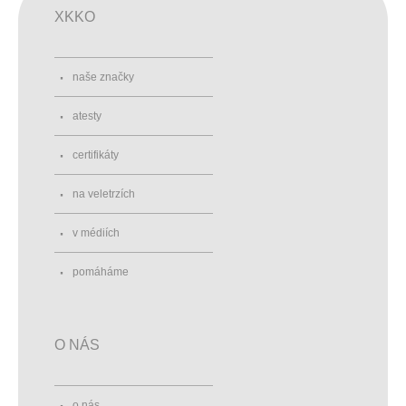
XKKO
naše značky
atesty
certifikáty
na veletrzích
v médiích
pomáháme
O NÁS
o nás