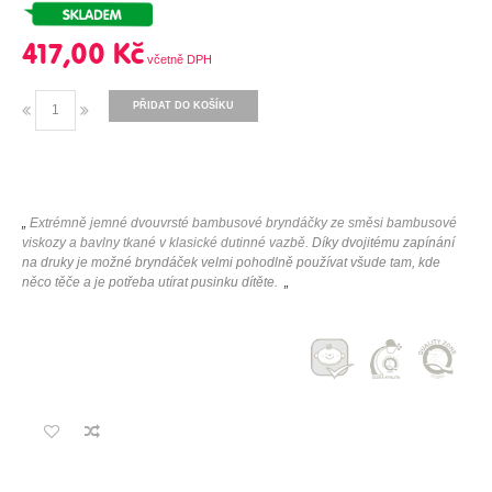
417,00 Kč
PŘIDAT DO KOŠÍKU
„
Extrémně jemné dvouvrsté bambusové bryndáčky ze směsi bambusové
viskozy a bavlny tkané v klasické dutinné vazbě.
Díky dvojitému zapínání
na druky je možné bryndáček velmi pohodlně používat všude tam, kde
něco těče a je potřeba utírat pusinku dítěte.
„