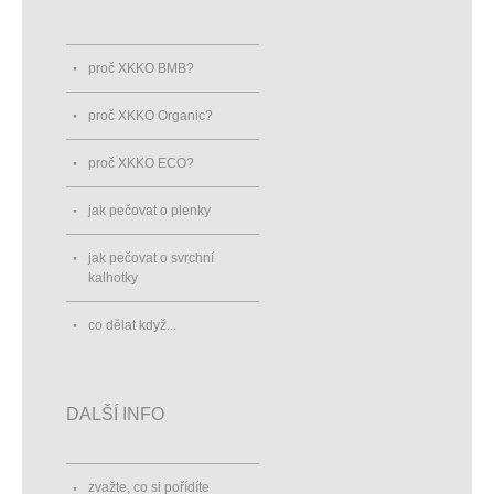
proč XKKO BMB?
proč XKKO Organic?
proč XKKO ECO?
jak pečovat o plenky
jak pečovat o svrchní
kalhotky
co dělat když...
DALŠÍ INFO
zvažte, co si pořídíte