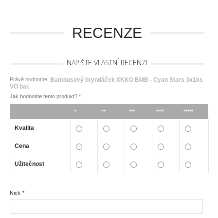
RECENZE
NAPIŠTE VLASTNÍ RECENZI
Právě hodnotíte:
Bambusový bryndáček XKKO BMB - Cyan Stars 3x1ks
VO bal.
Jak hodnotíte tento produkt?
*
*
**
***
****
*****
Kvalita
Cena
Užitečnost
Nick
*