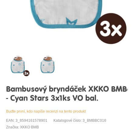
Bambusový bryndáček XKKO BMB
- Cyan Stars 3x1ks VO bal.
Buďte první, kdo napíše recenzi na tento produkt
EAN: 3_8594161578901
Katalogové číslo: 3_BMBBC016
Značka: XKKO BMB