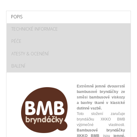
POPIS
TECHNICKÉ INFORMACE
PÉČE
ATESTY & OCENĚNÍ
BALENÍ
Extrémně jemné dvouvrsté
bambusové bryndáčky ze
směsi bambusové viskozy
a bavlny tkané v klasické
dutinné vazbě.
Toto složení zaručuje
bryndáčku XKKO BMB
výjimečné vlastnosti.
Bambusové bryndáčky
XKKO BMB
jsou
jemné,