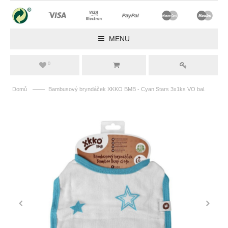
MENU
0
——
Domů
Bambusový bryndáček XKKO BMB - Cyan Stars 3x1ks VO bal.