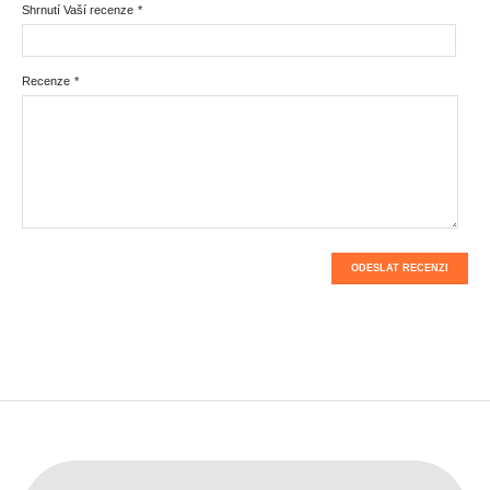
Shrnutí Vaší recenze
*
Recenze
*
ODESLAT RECENZI