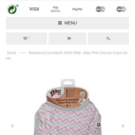
MENU
0
——
Domů
Bambusový bryndáček XKKO BMB - Baby Pink Chevron 3x1ks VO
bal.