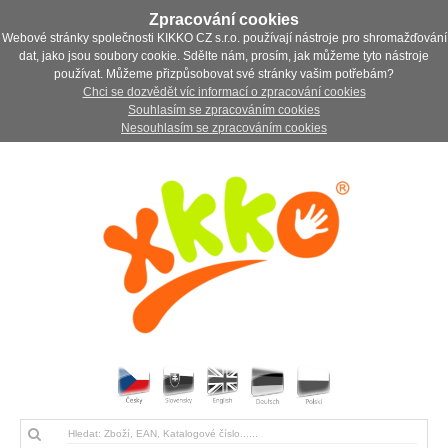
Zpracování cookies
Webové stránky společnosti KIKKO CZ s.r.o. používají nástroje pro shromažďování
dat, jako jsou soubory cookie. Sdělte nám, prosím, jak můžeme tyto nástroje
používat. Můžeme přizpůsobovat své stránky vašim potřebám?
Chci se dozvědět víc informací o zpracování cookies
Souhlasím se zpracováním cookies
Nesouhlasím se zpracováním cookies