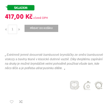
417,00 Kč
PŘIDAT DO KOŠÍKU
„
Extrémně jemné dvouvrsté bambusové bryndáčky ze směsi bambusové
viskozy a bavlny tkané v klasické dutinné vazbě.
Díky dvojitému zapínání
na druky je možné bryndáček velmi pohodlně používat všude tam, kde
něco těče a je potřeba utírat pusinku dítěte.
„