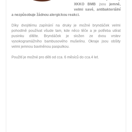
XKKO BMB
jsou
jemné,
velmi savé, antibakteriální
a nezpůsobuje žádnou alergickou reakci.
Díky dvojitému zapínání na druky je možné bryndáček velmi
pohodlně používat všude tam, kde něco těče a je potřeba utírat
pusinku dítěte. Bryndáček je složen ze dvou vrstev
vysokogramážního bambusového mušelínu. Okraje jsou obšity
velmi jemnou bavlněnou paspulkou.
Použití je možné pro děti od cca. 6 měsíců do cca.4 let.