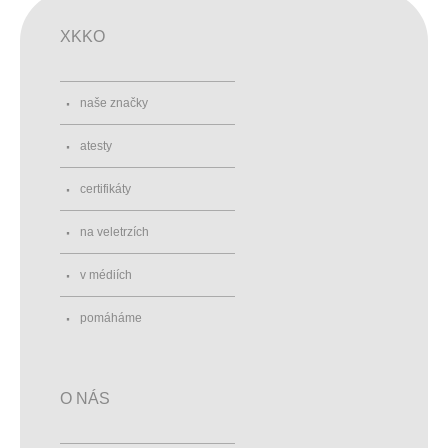
XKKO
naše značky
atesty
certifikáty
na veletrzích
v médiích
pomáháme
O NÁS