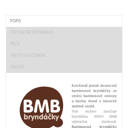
POPIS
TECHNICKÉ INFORMACE
PÉČE
ATESTY & OCENĚNÍ
BALENÍ
Extrémně jemné dvouvrsté
bambusové bryndáčky ze
směsi bambusové viskozy
a bavlny tkané v klasické
dutinné vazbě.
Toto složení zaručuje
bryndáčku XKKO BMB
výjimečné vlastnosti.
Bambusové bryndáčky