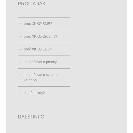
PROČ A JAK
proč XKKO BMB?
proč XKKO Organic?
proč XKKO ECO?
jak pečovat o plenky
jak pečovat o svrchní
kalhotky
co dělat když...
DALŠÍ INFO