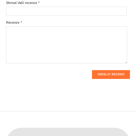
Shrnutí Vaší recenze
*
Recenze
*
ODESLAT RECENZI