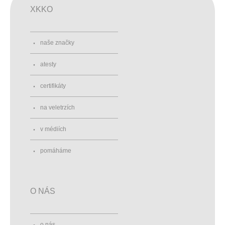
XKKO
naše značky
atesty
certifikáty
na veletrzích
v médiích
pomáháme
O NÁS
o nás