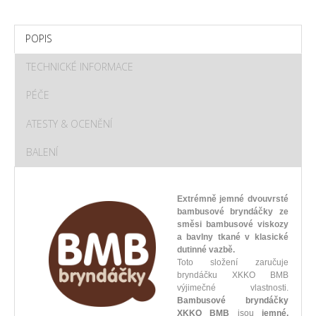
POPIS
TECHNICKÉ INFORMACE
PÉČE
ATESTY & OCENĚNÍ
BALENÍ
Extrémně jemné dvouvrsté
bambusové bryndáčky ze
směsi bambusové viskozy
a bavlny tkané v klasické
dutinné vazbě.
Toto složení zaručuje
bryndáčku XKKO BMB
výjimečné vlastnosti.
Bambusové bryndáčky
XKKO BMB
jsou
jemné,