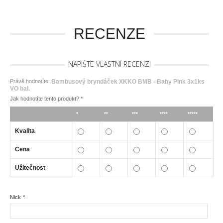
RECENZE
NAPIŠTE VLASTNÍ RECENZI
Právě hodnotíte:
Bambusový bryndáček XKKO BMB - Baby Pink 3x1ks
VO bal.
Jak hodnotíte tento produkt?
*
*
**
***
****
*****
Kvalita
Cena
Užitečnost
Nick
*