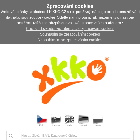
Zpracování cookies
Webové stránky společnosti KIKKO CZ s.r.o. používají nástroje pro shromažďování
dat, jako jsou soubory cookie. Sdělte nám, prosím, jak můžeme tyto nástroje
používat. Můžeme přizpůsobovat své stránky vašim potřebám?
Chci se dozvědět víc informací o zpracování cookies
Souhlasím se zpracováním cookies
Nesouhlasím se zpracováním cookies