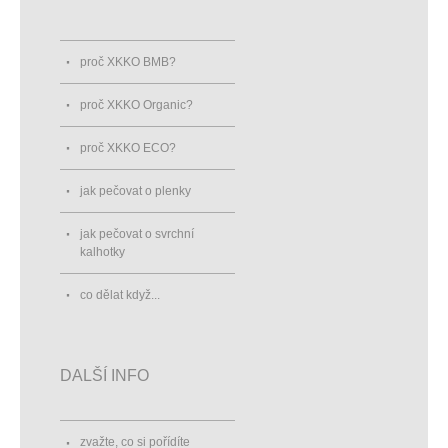
proč XKKO BMB?
proč XKKO Organic?
proč XKKO ECO?
jak pečovat o plenky
jak pečovat o svrchní
kalhotky
co dělat když...
DALŠÍ INFO
zvažte, co si pořídíte