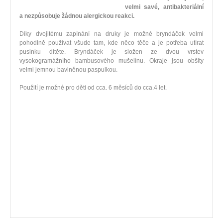
velmi savé, antibakteriální
a nezpůsobuje žádnou alergickou reakci.
Díky dvojitému zapínání na druky je možné bryndáček velmi
pohodlně používat všude tam, kde něco těče a je potřeba utírat
pusinku dítěte. Bryndáček je složen ze dvou vrstev
vysokogramážního bambusového mušelínu. Okraje jsou obšity
velmi jemnou bavlněnou paspulkou.
Použití je možné pro děti od cca. 6 měsíců do cca.4 let.