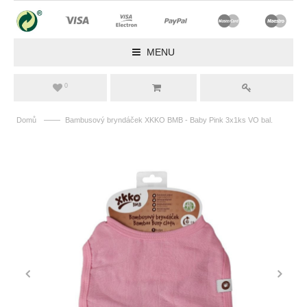
MENU
0
——
Domů
Bambusový bryndáček XKKO BMB - Baby Pink 3x1ks VO bal.