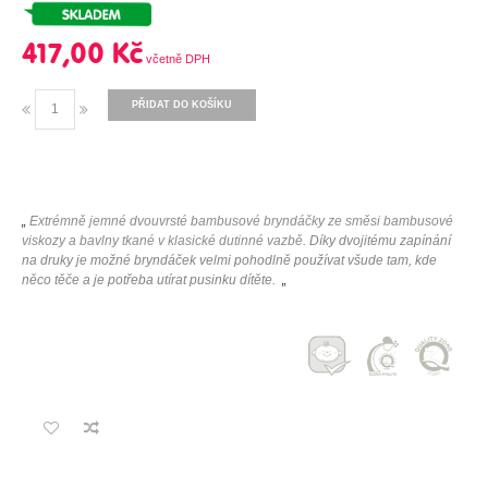
417,00 Kč
PŘIDAT DO KOŠÍKU
„
Extrémně jemné dvouvrsté bambusové bryndáčky ze směsi bambusové
viskozy a bavlny tkané v klasické dutinné vazbě.
Díky dvojitému zapínání
na druky je možné bryndáček velmi pohodlně používat všude tam, kde
něco těče a je potřeba utírat pusinku dítěte.
„