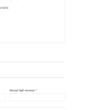
riální
.
Shrnutí Vaší recenze
*