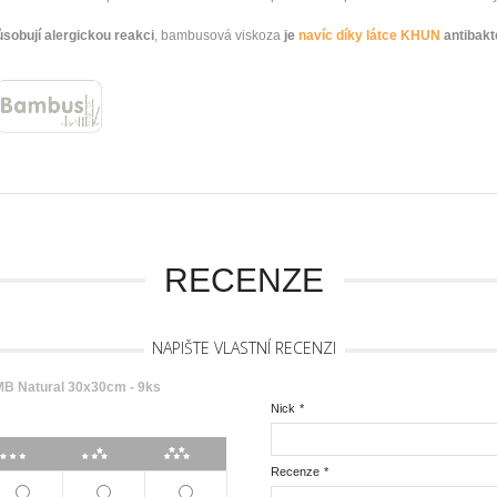
sobují alergickou reakci
, bambusová viskoza
je
navíc díky látce KHUN
antibakte
RECENZE
NAPIŠTE VLASTNÍ RECENZI
 Natural 30x30cm - 9ks
Nick
*
***
****
*****
Recenze
*