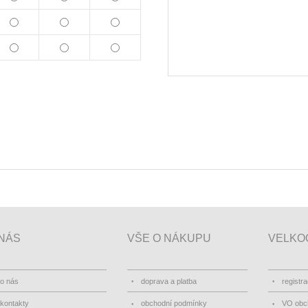
NÁS
VŠE O NÁKUPU
VELKO
o nás
doprava a platba
registr
kontakty
obchodní podmínky
VO obc