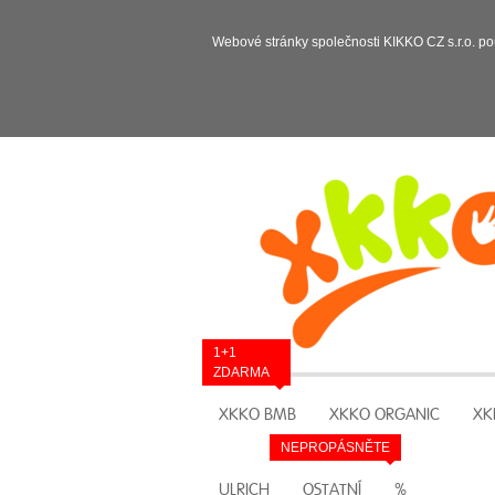
Webové stránky společnosti KIKKO CZ s.r.o. po
1+1
ZDARMA
XKKO BMB
XKKO ORGANIC
XK
NEPROPÁSNĚTE
ULRICH
OSTATNÍ
%