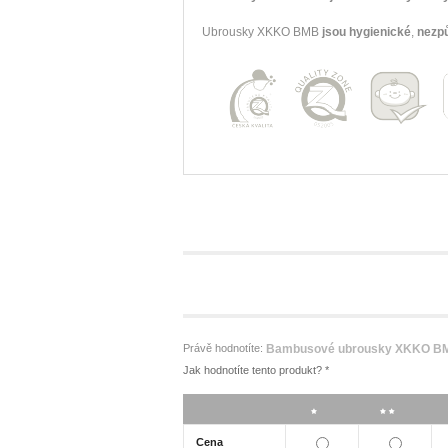
Ubrousky XKKO BMB
jsou hygienické
,
nezpů
Právě hodnotíte:
Bambusové ubrousky XKKO BMB
Jak hodnotíte tento produkt?
*
*
**
Cena