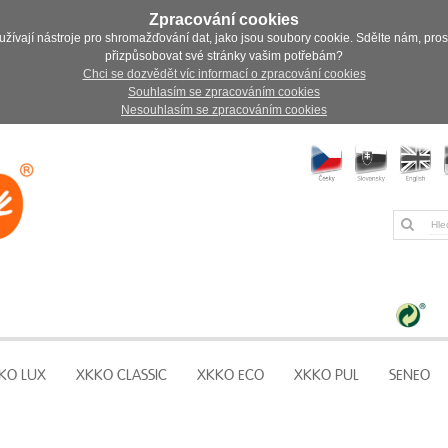
Zpracování cookies
užívají nástroje pro shromažďování dat, jako jsou soubory cookie. Sdělte nám, pro
přizpůsobovat své stránky vašim potřebám?
Chci se dozvědět víc informací o zpracování cookies
Souhlasím se zpracováním cookies
Nesouhlasím se zpracováním cookies
KO LUX
XKKO CLASSIC
XKKO ECO
XKKO PUL
SENEO