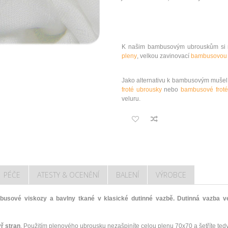
K našim bambusovým ubrouskům si m
pleny
, velkou zavinovací
bambusovou 
Jako alternativu k bambusovým muš
froté ubrousky
nebo
bambusové froté
veluru.
PÉČE
ATESTY & OCENĚNÍ
BALENÍ
VÝROBCE
sové viskozy a bavlny tkané v klasické dutinné vazbě. Dutinná vazba ve
ř stran
. Použitím plenového ubrousku nezašpiníte celou plenu 70x70 a šetříte tedy