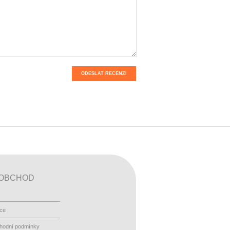
ODESLAT RECENZI
OBCHOD
ace
hodní podmínky