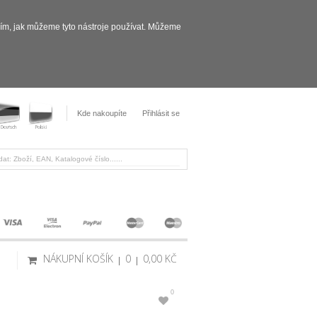
sím, jak můžeme tyto nástroje používat. Můžeme
Kde nakoupíte
Přihlásit se
NÁKUPNÍ KOŠÍK
0
0,00 KČ
0