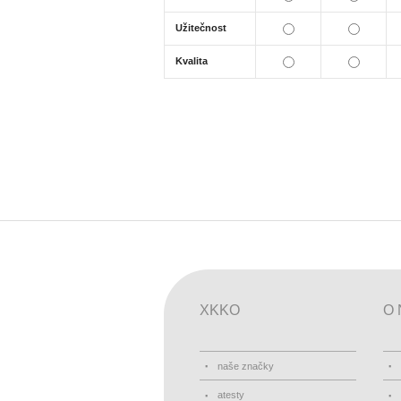
Užitečnost
Kvalita
XKKO
O 
naše značky
atesty