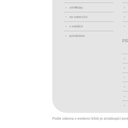
certifikáty
na veletrzích
v médiích
pomáháme
PR
Podle zákona o evidenci tržeb je prodávající pov