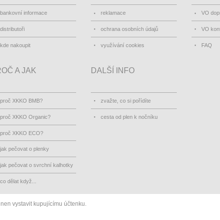
bankovní informace
reklamace
VO dopr
distributoři
ochrana osobních údajů
VO kon
kde nakoupit
využívání cookies
FAQ
OČ A JAK
DALŠÍ INFO
proč XKKO BMB?
zvažte, co si pořídíte
proč XKKO Organic?
cesta od plen k nočníku
proč XKKO ECO?
jak pečovat o plenky
jak pečovat o svrchní kalhotky
co dělat když...
inen vystavit kupujícímu účtenku.