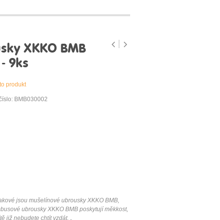
usky XKKO BMB
- 9ks
to produkt
číslo: BMB030002
Takové jsou mušelínové ubrousky XKKO BMB,
mbusové ubrousky XKKO BMB poskytují měkkost,
ě již nebudete chtít vzdát. „