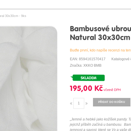
al 30x30cm - 9ks
Bambusové ubro
Natural 30x30cm 
Buďte první, kdo napíše recenzi na ten
EAN: 8594161570417
Katalogové 
Značka: XKKO BMB
195,00 Kč
PŘIDAT DO KOŠÍKU
„Jemné a hebké jako kožíšek pandy. 
jejichž příběh začíná u bambusu. Ba
jemnost a savost, které se Vy a vaše dít