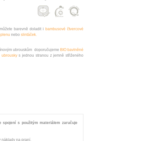
ůžete barevně doladit i
bambusové čtvercové
plenu
nebo
slintáček.
elínovým ubrouskům doporučujeme
BIO bavlněné
 ubrousky
s jednou stranou z jemně střiženého
 spojení s použitým materiálem zaručuje
 náklady na praní.