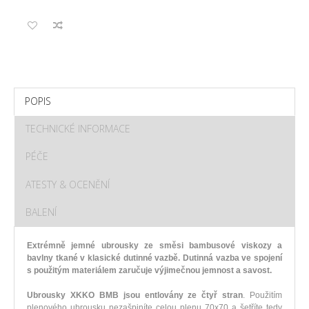
POPIS
TECHNICKÉ INFORMACE
PÉČE
ATESTY & OCENĚNÍ
BALENÍ
Extrémně jemné ubrousky ze směsi bambusové viskozy a
bavlny tkané v klasické dutinné vazbě. Dutinná vazba ve spojení
s použitým materiálem zaručuje výjimečnou jemnost a savost.
Ubrousky XKKO BMB jsou entlovány ze čtyř stran
. Použitím
plenového ubrousku nezašpiníte celou plenu 70x70 a šetříte tedy