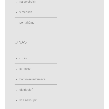
na veletrzích
v médiích
pomáháme
O NÁS
o nás
kontakty
bankovní informace
distributoři
kde nakoupit