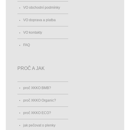
VO obchodní podmínky
VO doprava a platba
VO kontakty
FAQ
PROČ A JAK
proč XKKO BMB?
proč XKKO Organic?
proč XKKO ECO?
jak pečovat o plenky