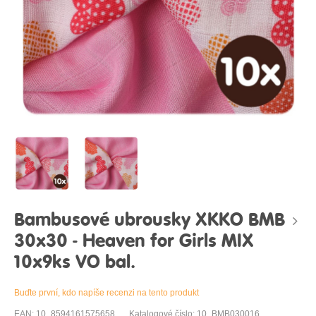
Bambusové ubrousky XKKO BMB
30x30 - Heaven for Girls MIX
10x9ks VO bal.
Buďte první, kdo napíše recenzi na tento produkt
EAN: 10_8594161575658
Katalogové číslo: 10_BMB030016