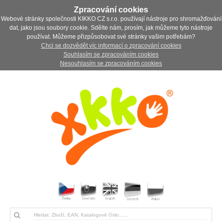
Zpracování cookies
Webové stránky společnosti KIKKO CZ s.r.o. používají nástroje pro shromažďování
dat, jako jsou soubory cookie. Sdělte nám, prosím, jak můžeme tyto nástroje
používat. Můžeme přizpůsobovat své stránky vašim potřebám?
Chci se dozvědět víc informací o zpracování cookies
Souhlasím se zpracováním cookies
Nesouhlasím se zpracováním cookies