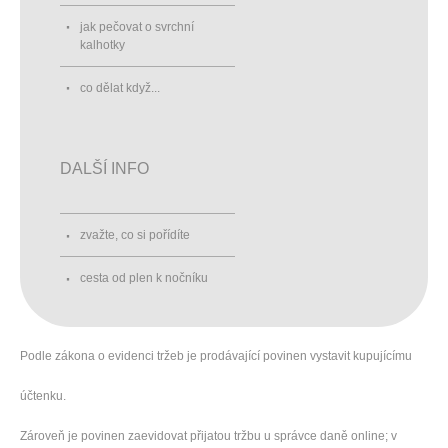
jak pečovat o svrchní
kalhotky
co dělat když...
DALŠÍ INFO
zvažte, co si pořídíte
cesta od plen k nočníku
Podle zákona o evidenci tržeb je prodávající povinen vystavit kupujícímu
účtenku.
Zároveň je povinen zaevidovat přijatou tržbu u správce daně online; v