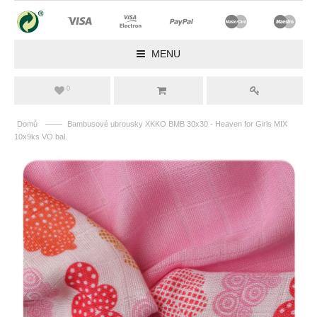
MENU
0
——
Domů
Bambusové ubrousky XKKO BMB 30x30 - Heaven for Girls MIX
10x9ks VO bal.