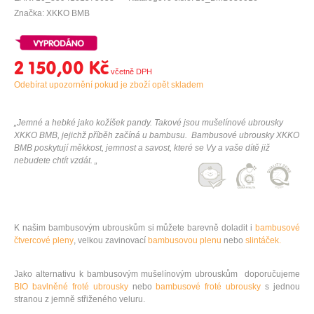
Značka: XKKO BMB
2 150,00 Kč
Odebírat upozornění pokud je zboží opět skladem
„Jemné a hebké jako kožíšek pandy. Takové jsou mušelínové ubrousky
XKKO BMB, jejichž příběh začíná u bambusu. Bambusové ubrousky XKKO
BMB poskytují měkkost, jemnost a savost, které se Vy a vaše dítě již
nebudete chtít vzdát. „
K našim bambusovým ubrouskům si můžete barevně doladit i
bambusové
čtvercové pleny
, velkou zavinovací
bambusovou plenu
nebo
slintáček.
Jako alternativu k bambusovým mušelínovým ubrouskům doporučujeme
BIO bavlněné froté ubrousky
nebo
bambusové froté ubrousky
s jednou
stranou z jemně střiženého veluru.