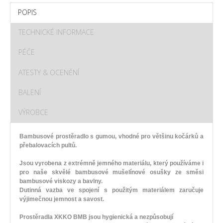
POPIS
TECHNICKÉ INFORMACE
PÉČE
ATESTY & OCENĚNÍ
BALENÍ
VÝROBCE
Bambusové prostěradlo s gumou, vhodné pro většinu kočárků a
přebalovacích pultů.
Jsou vyrobena z extrémně jemného materiálu, který používáme i
pro naše skvělé bambusové mušelínové osušky ze směsi
bambusové viskozy a bavlny.
Dutinná vazba ve spojení s použitým materiálem zaručuje
výjimečnou jemnost a savost.
Prostěradla
XKKO BMB
jsou hygienická a
nezpůsobují