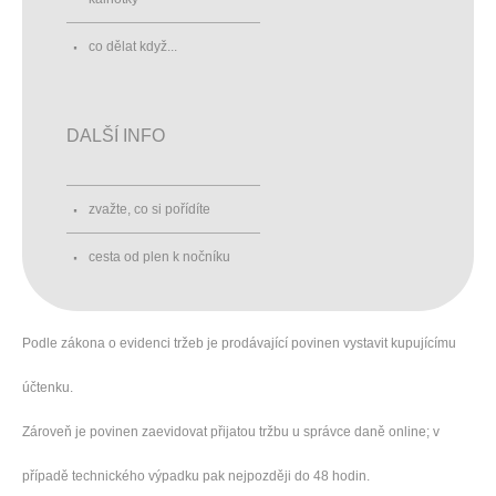
co dělat když...
DALŠÍ INFO
zvažte, co si pořídíte
cesta od plen k nočníku
Podle zákona o evidenci tržeb je prodávající povinen vystavit kupujícímu
účtenku.
Zároveň je povinen zaevidovat přijatou tržbu u správce daně online; v
případě technického výpadku pak nejpozději do 48 hodin.