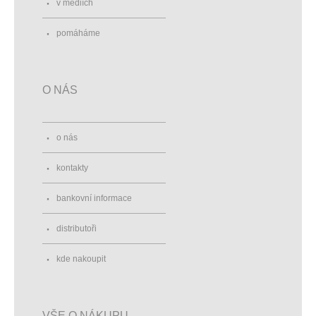
v médiích
pomáháme
O NÁS
o nás
kontakty
bankovní informace
distributoři
kde nakoupit
VŠE O NÁKUPU