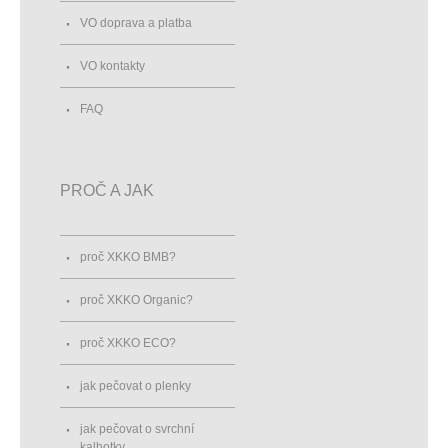
VO doprava a platba
VO kontakty
FAQ
PROČ A JAK
proč XKKO BMB?
proč XKKO Organic?
proč XKKO ECO?
jak pečovat o plenky
jak pečovat o svrchní
kalhotky