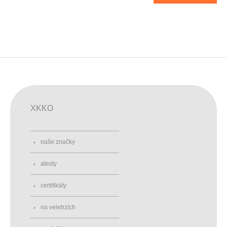
XKKO
naše značky
atesty
certifikáty
na veletrzích