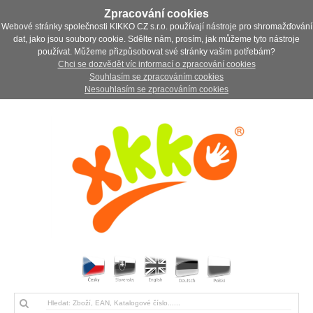
Zpracování cookies
Webové stránky společnosti KIKKO CZ s.r.o. používají nástroje pro shromažďování
dat, jako jsou soubory cookie. Sdělte nám, prosím, jak můžeme tyto nástroje
používat. Můžeme přizpůsobovat své stránky vašim potřebám?
Chci se dozvědět víc informací o zpracování cookies
Souhlasím se zpracováním cookies
Nesouhlasím se zpracováním cookies