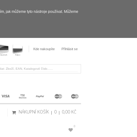
sím, jak můžeme tyto nástroje používat. Můžeme
Kde nakoupíte
Přihlásit se
NÁKUPNÍ KOŠÍK
0
0,00 KČ
0