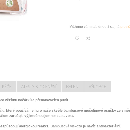
Můžeme vám nabídnout i stejná
prost
PÉČE
ATESTY & OCENĚNÍ
BALENÍ
VÝROBCE
o většinu kočárků a přebalovacích pultů.
lu, který používáme i pro naše skvělé bambusové mušelínové osušky ze směs
iálem zaručuje výjimečnou jemnost a savost.
nezpůsobují alergickou reakci.
Bambusová viskoza
je navíc antibakteriální
.