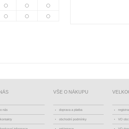
NÁS
VŠE O NÁKUPU
VELKO
o nás
doprava a platba
registr
kontakty
obchodní podmínky
VO obc
bankovní informace
reklamace
VO dopr