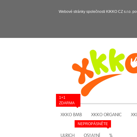
Webové stránky společnosti KIKKO CZ s.r.o. po
1+1
ZDARMA
XKKO BMB
XKKO ORGANIC
XK
NEPROPÁSNĚTE
ULRICH
OSTATNÍ
%