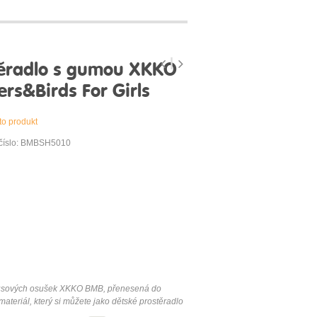
ěradlo s gumou XKKO
rs&Birds For Girls
to produkt
 číslo: BMBSH5010
mbusových osušek XKKO BMB, přenesená do
ateriál, který si můžete jako dětské prostěradlo