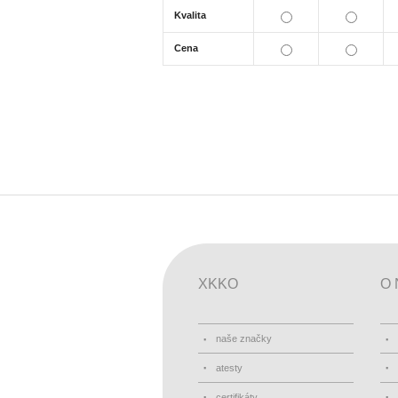
Kvalita
Cena
XKKO
O 
naše značky
atesty
certifikáty