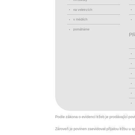
na veletrzích
v médiích
pomáháme
PR
Podle zákona o evidenci tržeb je prodávající pov
Zároveň je povinen zaevidovat přijatou tržbu u 