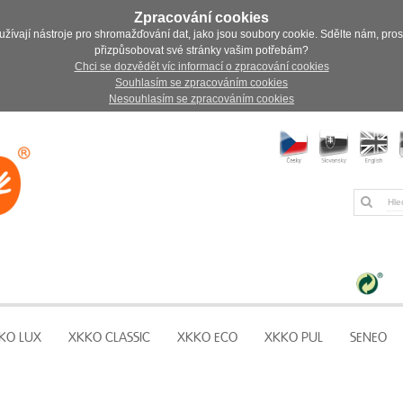
Zpracování cookies
užívají nástroje pro shromažďování dat, jako jsou soubory cookie. Sdělte nám, pro
přizpůsobovat své stránky vašim potřebám?
Chci se dozvědět víc informací o zpracování cookies
Souhlasím se zpracováním cookies
Nesouhlasím se zpracováním cookies
KO LUX
XKKO CLASSIC
XKKO ECO
XKKO PUL
SENEO