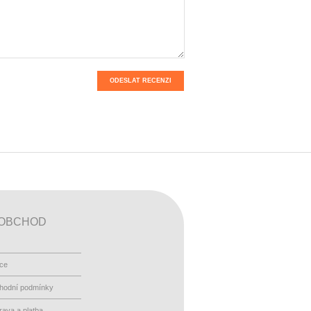
ODESLAT RECENZI
OBCHOD
ace
hodní podmínky
ava a platba