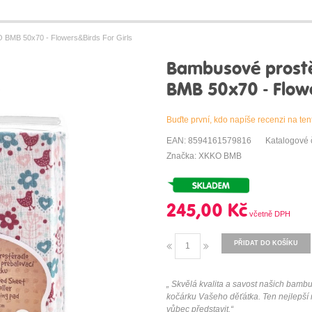
BMB 50x70 - Flowers&Birds For Girls
Bambusové prost
BMB 50x70 - Flowe
Buďte první, kdo napíše recenzi na ten
EAN: 8594161579816
Katalogové
Značka: XKKO BMB
245,00 Kč
PŘIDAT DO KOŠÍKU
„ Skvělá kvalita a savost našich ba
kočárku Vašeho děťátka. Ten nejlepší m
vůbec představit.“