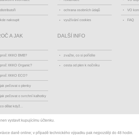
distributoři
ochrana osobních údajů
VO kon
kde nakoupit
využívání cookies
FAQ
OČ A JAK
DALŠÍ INFO
proč XKKO BMB?
zvažte, co si pořídíte
proč XKKO Organic?
cesta od plen k nočníku
proč XKKO ECO?
jak pečovat o plenky
jak pečovat o svrchní kalhotky
co dělat když...
inen vystavit kupujícímu účtenku.
správce daně online; v případě technického výpadku pak nejpozději do 48 hodin.