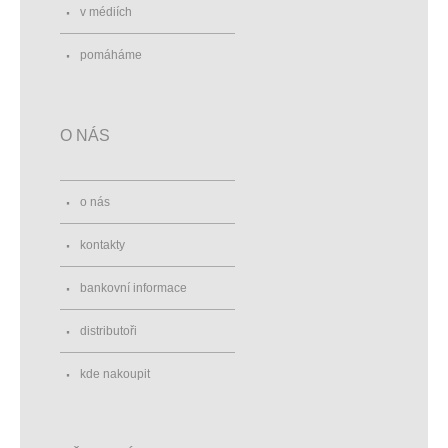
v médiích
pomáháme
O NÁS
o nás
kontakty
bankovní informace
distributoři
kde nakoupit