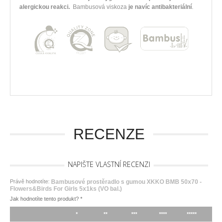
alergickou reakci.
Bambusová viskoza
je navíc antibakteriální
.
RECENZE
NAPIŠTE VLASTNÍ RECENZI
Právě hodnotíte:
Bambusové prostěradlo s gumou XKKO BMB 50x70 -
Flowers&Birds For Girls 5x1ks (VO bal.)
Jak hodnotíte tento produkt?
*
*
**
***
****
*****