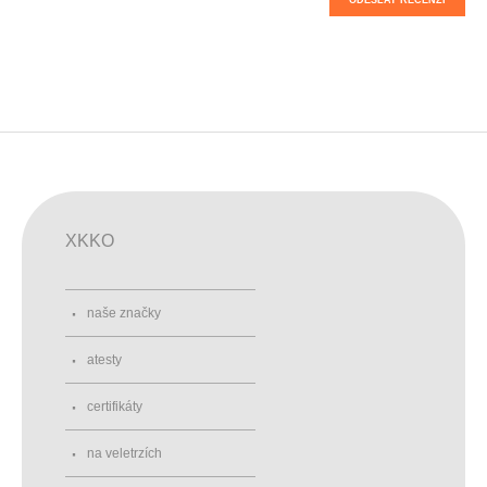
XKKO
naše značky
atesty
certifikáty
na veletrzích