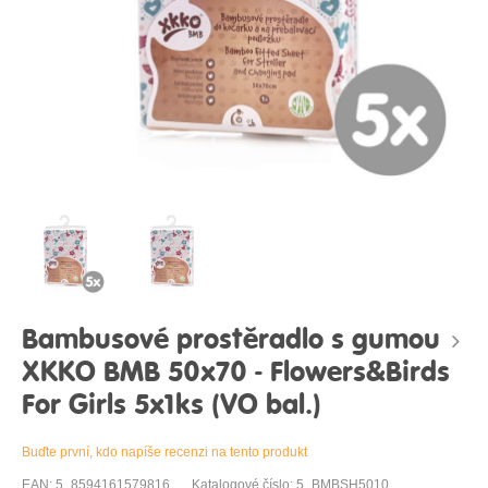
Bambusové prostěradlo s gumou
XKKO BMB 50x70 - Flowers&Birds
For Girls 5x1ks (VO bal.)
Buďte první, kdo napíše recenzi na tento produkt
EAN: 5_8594161579816
Katalogové číslo: 5_BMBSH5010