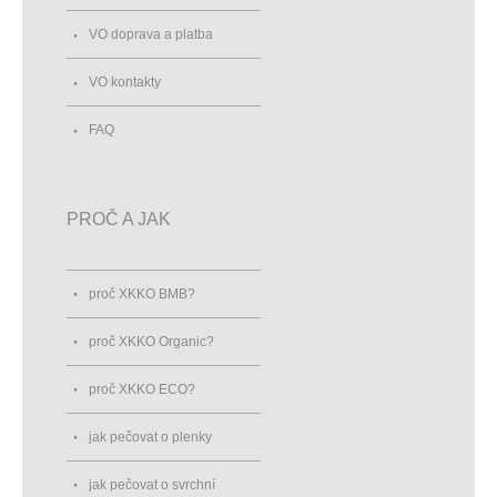
VO doprava a platba
VO kontakty
FAQ
PROČ A JAK
proč XKKO BMB?
proč XKKO Organic?
proč XKKO ECO?
jak pečovat o plenky
jak pečovat o svrchní