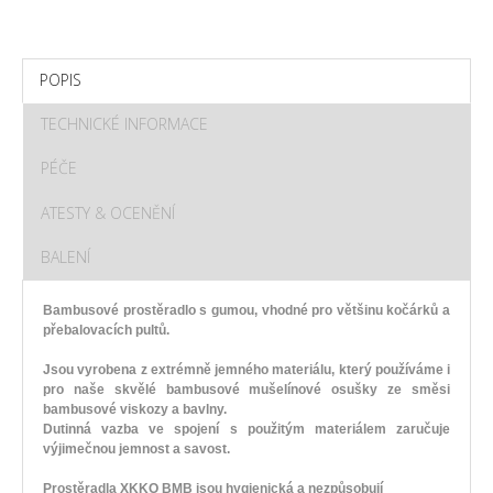
POPIS
TECHNICKÉ INFORMACE
PÉČE
ATESTY & OCENĚNÍ
BALENÍ
Bambusové prostěradlo s gumou, vhodné pro většinu kočárků a
přebalovacích pultů.
Jsou vyrobena z extrémně jemného materiálu, který používáme i
pro naše skvělé bambusové mušelínové osušky ze směsi
bambusové viskozy a bavlny.
Dutinná vazba ve spojení s použitým materiálem zaručuje
výjimečnou jemnost a savost.
Prostěradla
XKKO BMB
jsou hygienická a
nezpůsobují