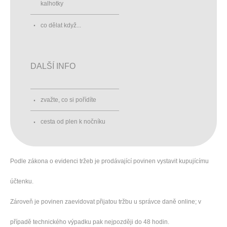
kalhotky
co dělat když...
DALŠÍ INFO
zvažte, co si pořídíte
cesta od plen k nočníku
Podle zákona o evidenci tržeb je prodávající povinen vystavit kupujícímu
účtenku.
Zároveň je povinen zaevidovat přijatou tržbu u správce daně online; v
případě technického výpadku pak nejpozději do 48 hodin.