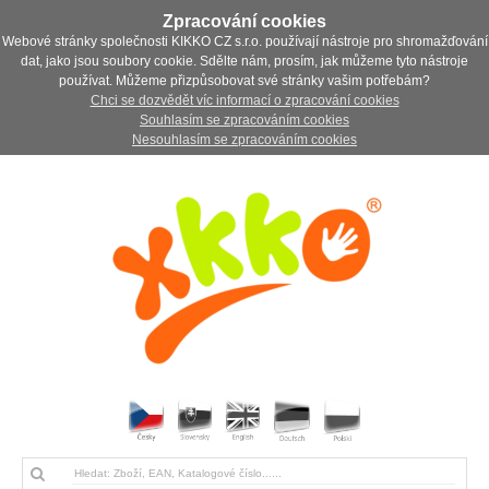
Zpracování cookies
Webové stránky společnosti KIKKO CZ s.r.o. používají nástroje pro shromažďování
dat, jako jsou soubory cookie. Sdělte nám, prosím, jak můžeme tyto nástroje
používat. Můžeme přizpůsobovat své stránky vašim potřebám?
Chci se dozvědět víc informací o zpracování cookies
Souhlasím se zpracováním cookies
Nesouhlasím se zpracováním cookies