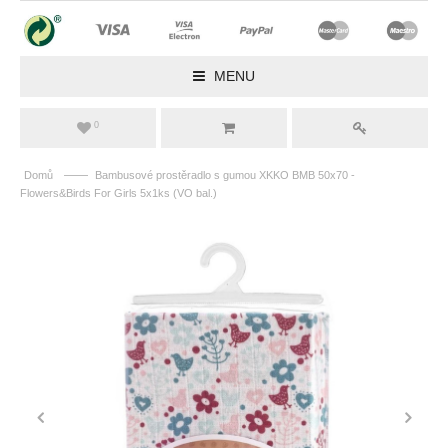
MENU
0
——
Domů
Bambusové prostěradlo s gumou XKKO BMB 50x70 -
Flowers&Birds For Girls 5x1ks (VO bal.)