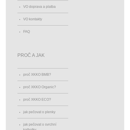
VO doprava a platba
VO kontakty
FAQ
PROČ A JAK
proč XKKO BMB?
proč XKKO Organic?
proč XKKO ECO?
jak pečovat o plenky
jak pečovat o svrchní
kalhotky