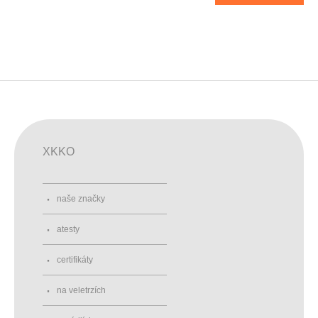
XKKO
naše značky
atesty
certifikáty
na veletrzích