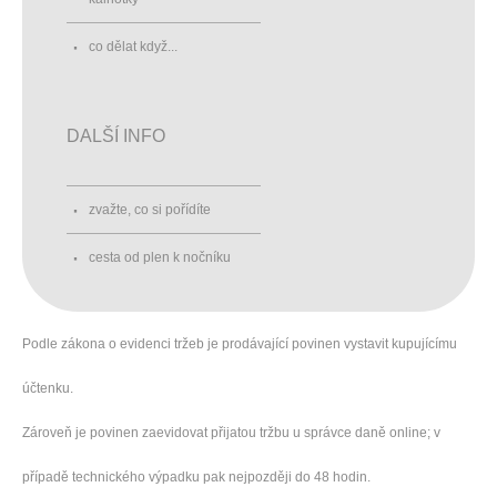
co dělat když...
DALŠÍ INFO
zvažte, co si pořídíte
cesta od plen k nočníku
Podle zákona o evidenci tržeb je prodávající povinen vystavit kupujícímu
účtenku.
Zároveň je povinen zaevidovat přijatou tržbu u správce daně online; v
případě technického výpadku pak nejpozději do 48 hodin.