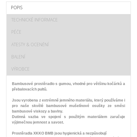
POPIS
TECHNICKÉ INFORMACE
PÉČE
ATESTY & OCENĚNÍ
BALENÍ
VÝROBCE
Bambusové prostěradlo s gumou, vhodné pro většinu kočárků a
přebalovacích pultů.
Jsou vyrobena z extrémně jemného materiálu, který používáme i
pro naše skvělé bambusové mušelínové osušky ze směsi
bambusové viskozy a bavlny.
Dutinná vazba ve spojení s použitým materiálem zaručuje
výjimečnou jemnost a savost.
Prostěradla
XKKO BMB
jsou hygienická a
nezpůsobují