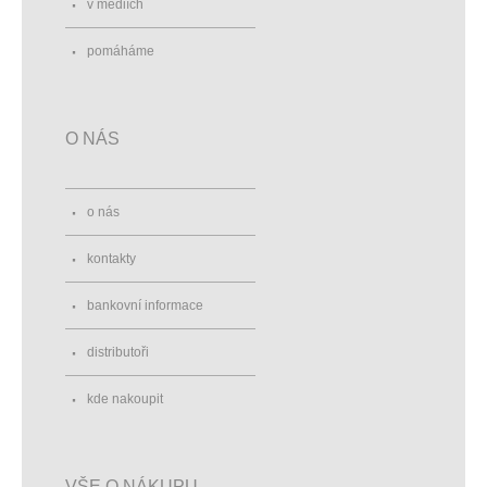
v médiích
pomáháme
O NÁS
o nás
kontakty
bankovní informace
distributoři
kde nakoupit
VŠE O NÁKUPU