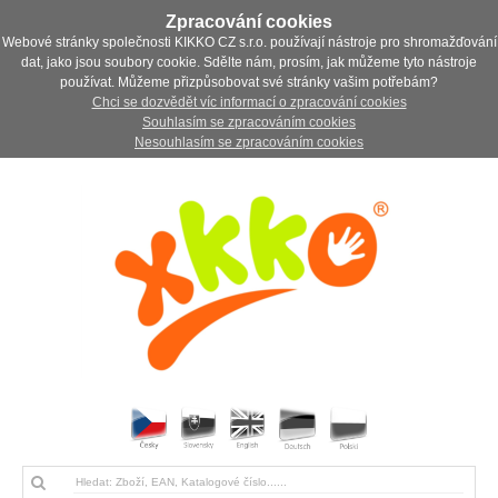
Zpracování cookies
Webové stránky společnosti KIKKO CZ s.r.o. používají nástroje pro shromažďování
dat, jako jsou soubory cookie. Sdělte nám, prosím, jak můžeme tyto nástroje
používat. Můžeme přizpůsobovat své stránky vašim potřebám?
Chci se dozvědět víc informací o zpracování cookies
Souhlasím se zpracováním cookies
Nesouhlasím se zpracováním cookies