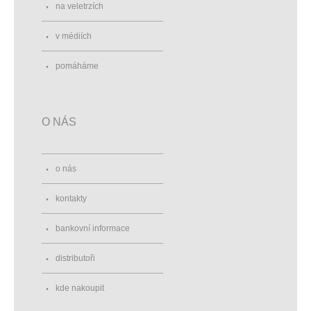
na veletrzích
v médiích
pomáháme
O NÁS
o nás
kontakty
bankovní informace
distributoři
kde nakoupit