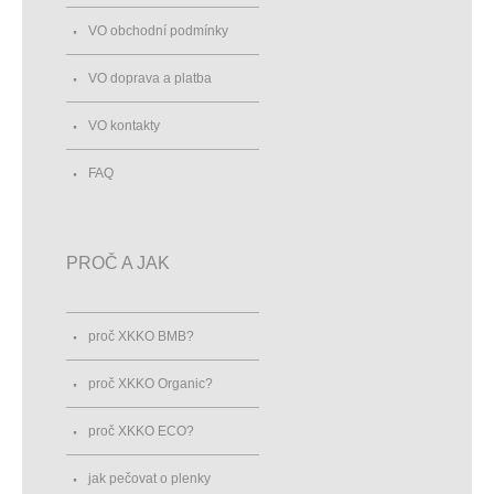
VO obchodní podmínky
VO doprava a platba
VO kontakty
FAQ
PROČ A JAK
proč XKKO BMB?
proč XKKO Organic?
proč XKKO ECO?
jak pečovat o plenky