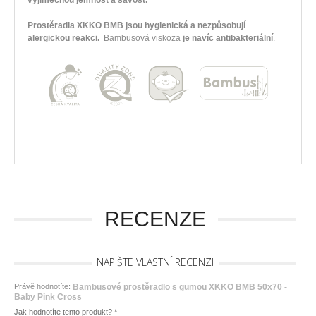
výjimečnou jemnost a savost.
Prostěradla
XKKO BMB
jsou hygienická a
nezpůsobují
alergickou reakci.
Bambusová viskoza
je navíc antibakteriální
.
RECENZE
NAPIŠTE VLASTNÍ RECENZI
Právě hodnotíte:
Bambusové prostěradlo s gumou XKKO BMB 50x70 -
Baby Pink Cross
Jak hodnotíte tento produkt?
*