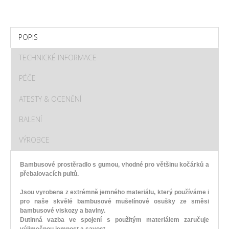
POPIS
TECHNICKÉ INFORMACE
PÉČE
ATESTY & OCENĚNÍ
BALENÍ
VÝROBCE
Bambusové prostěradlo s gumou, vhodné pro většinu kočárků a
přebalovacích pultů.
Jsou vyrobena z extrémně jemného materiálu, který používáme i
pro naše skvělé bambusové mušelínové osušky ze směsi
bambusové viskozy a bavlny.
Dutinná vazba ve spojení s použitým materiálem zaručuje