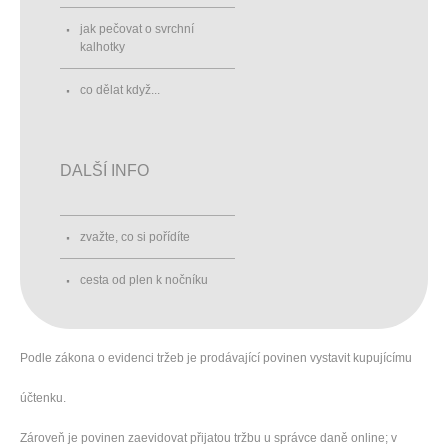
jak pečovat o svrchní
kalhotky
co dělat když...
DALŠÍ INFO
zvažte, co si pořídíte
cesta od plen k nočníku
Podle zákona o evidenci tržeb je prodávající povinen vystavit kupujícímu
účtenku.
Zároveň je povinen zaevidovat přijatou tržbu u správce daně online; v