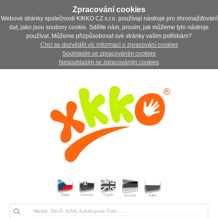
Zpracování cookies
Webové stránky společnosti KIKKO CZ s.r.o. používají nástroje pro shromažďování
dat, jako jsou soubory cookie. Sdělte nám, prosím, jak můžeme tyto nástroje
používat. Můžeme přizpůsobovat své stránky vašim potřebám?
Chci se dozvědět víc informací o zpracování cookies
Souhlasím se zpracováním cookies
Nesouhlasím se zpracováním cookies