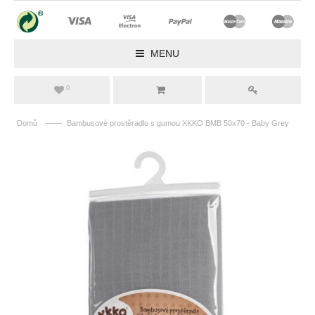
MENU
0
——
Domů
Bambusové prostěradlo s gumou XKKO BMB 50x70 - Baby Grey