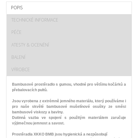
POPIS
TECHNICKÉ INFORMACE
PÉČE
ATESTY & OCENĚNÍ
BALENÍ
VÝROBCE
Bambusové prostěradlo s gumou, vhodné pro většinu kočárků a
přebalovacích pultů.
Jsou vyrobena z extrémně jemného materiálu, který používáme i
pro naše skvělé bambusové mušelínové osušky ze směsi
bambusové viskozy a bavlny.
Dutinná vazba ve spojení s použitým materiálem zaručuje
výjimečnou jemnost a savost.
Prostěradla
XKKO BMB
jsou hygienická a
nezpůsobují