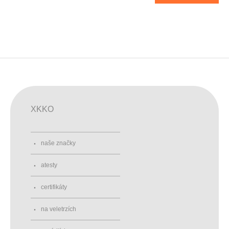
XKKO
naše značky
atesty
certifikáty
na veletrzích