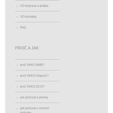
VO doprava a platba
VO kontakty
FAQ
PROČ A JAK
proč XKKO BMB?
proč XKKO Organic?
proč XKKO ECO?
jak pečovat o plenky
jak pečovat o svrchní
kalhotky