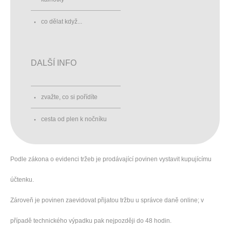
co dělat když...
DALŠÍ INFO
zvažte, co si pořídíte
cesta od plen k nočníku
Podle zákona o evidenci tržeb je prodávající povinen vystavit kupujícímu
účtenku.
Zároveň je povinen zaevidovat přijatou tržbu u správce daně online; v
případě technického výpadku pak nejpozději do 48 hodin.