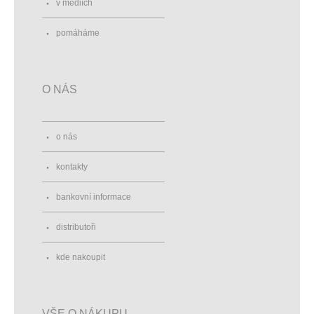
v médiích
pomáháme
O NÁS
o nás
kontakty
bankovní informace
distributoři
kde nakoupit
VŠE O NÁKUPU