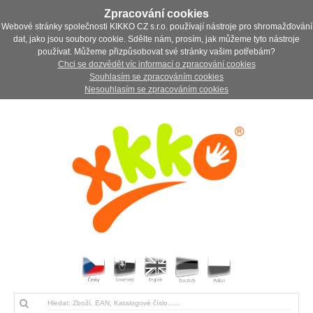
Zpracování cookies
Webové stránky společnosti KIKKO CZ s.r.o. používají nástroje pro shromažďování
dat, jako jsou soubory cookie. Sdělte nám, prosím, jak můžeme tyto nástroje
používat. Můžeme přizpůsobovat své stránky vašim potřebám?
Chci se dozvědět víc informací o zpracování cookies
Souhlasím se zpracováním cookies
Nesouhlasím se zpracováním cookies