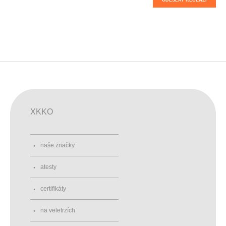
XKKO
naše značky
atesty
certifikáty
na veletrzích