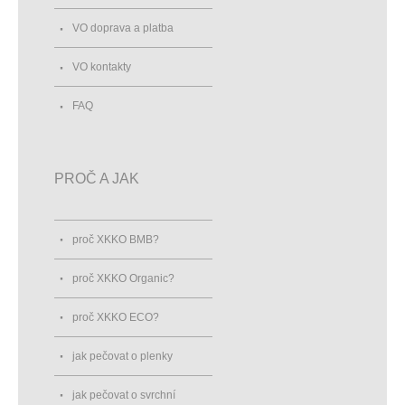
VO doprava a platba
VO kontakty
FAQ
PROČ A JAK
proč XKKO BMB?
proč XKKO Organic?
proč XKKO ECO?
jak pečovat o plenky
jak pečovat o svrchní