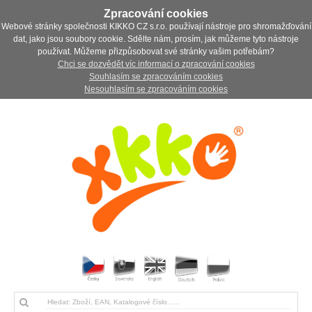
Zpracování cookies
Webové stránky společnosti KIKKO CZ s.r.o. používají nástroje pro shromažďování
dat, jako jsou soubory cookie. Sdělte nám, prosím, jak můžeme tyto nástroje
používat. Můžeme přizpůsobovat své stránky vašim potřebám?
Chci se dozvědět víc informací o zpracování cookies
Souhlasím se zpracováním cookies
Nesouhlasím se zpracováním cookies