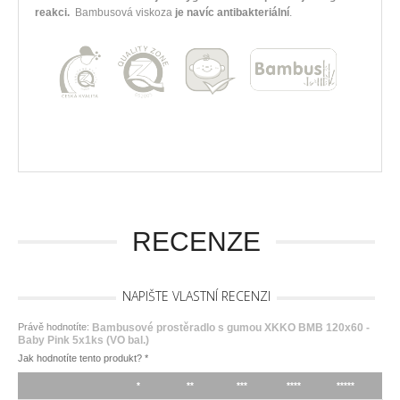
reakci.
Bambusová viskoza
je navíc antibakteriální
.
RECENZE
NAPIŠTE VLASTNÍ RECENZI
Právě hodnotíte:
Bambusové prostěradlo s gumou XKKO BMB 120x60 -
Baby Pink 5x1ks (VO bal.)
Jak hodnotíte tento produkt?
*
*
**
***
****
*****