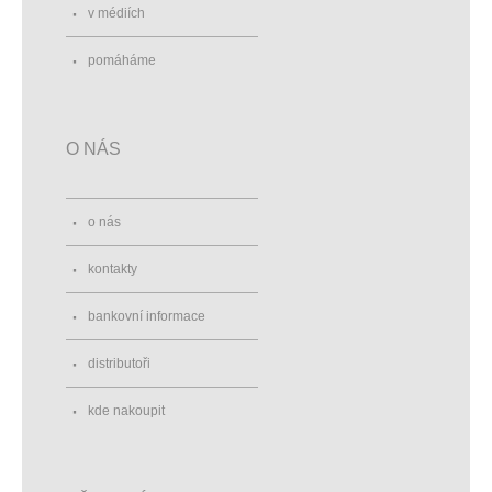
v médiích
pomáháme
O NÁS
o nás
kontakty
bankovní informace
distributoři
kde nakoupit