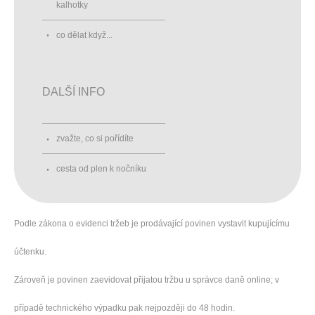
kalhotky
co dělat když...
DALŠÍ INFO
zvažte, co si pořídíte
cesta od plen k nočníku
Podle zákona o evidenci tržeb je prodávající povinen vystavit kupujícímu
účtenku.
Zároveň je povinen zaevidovat přijatou tržbu u správce daně online; v
případě technického výpadku pak nejpozději do 48 hodin.