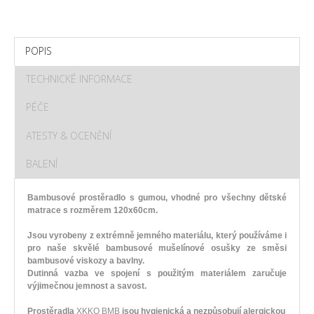
POPIS
TECHNICKÉ INFORMACE
PÉČE
ATESTY & OCENĚNÍ
BALENÍ
Bambusové prostěradlo s gumou, vhodné pro všechny dětské
matrace s rozměrem 120x60cm.
Jsou vyrobeny z extrémně jemného materiálu, který používáme i
pro naše skvělé bambusové mušelínové osušky ze směsi
bambusové viskozy a bavlny.
Dutinná vazba ve spojení s použitým materiálem zaručuje
výjimečnou jemnost a savost.
Prostěradla
XKKO BMB
jsou hygienická a
nezpůsobují alergickou