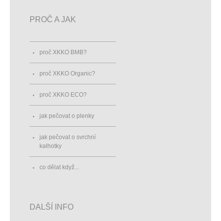
PROČ A JAK
proč XKKO BMB?
proč XKKO Organic?
proč XKKO ECO?
jak pečovat o plenky
jak pečovat o svrchní
kalhotky
co dělat když...
DALŠÍ INFO