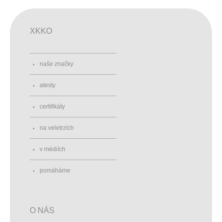
XKKO
naše značky
atesty
certifikáty
na veletrzích
v médiích
pomáháme
O NÁS