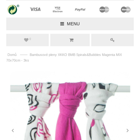
MENU
0
——
Domů
Bambusové pleny XKKO BMB Spirals&Bubbles Magenta MIX
70x70cm - 3ks