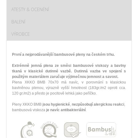
ATESTY & OCENĚNÍ
BALENÍ
VÝROBCE
První a nejprodávanější bambusové pleny na českém trhu.
Extrémně jemná plena ze směsi bambusové viskozy a bavlny
tkaná v klasické dutinné vazbě. Dutinná vazba ve spojení s
použitým materiálem zaručuje výjimečnou jemnost a savost.
Plena XKKO BMB 70x70 má navíc, v porovnání s klasickou
bavlněnou plenou, výrazně vyšší hmotnost (183gr./m2 oproti cca.
120 gr./m2) a přesto je pocitově lehká jako peříčko.
Pleny XKKO BMB
jsou hygienické
,
nezpůsobují alergickou reakci
,
bambusová viskoza
je navíc antibakteriální
.