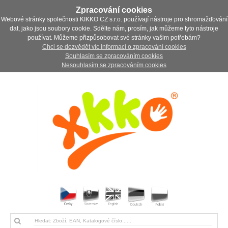
Zpracování cookies
Webové stránky společnosti KIKKO CZ s.r.o. používají nástroje pro shromažďování
dat, jako jsou soubory cookie. Sdělte nám, prosím, jak můžeme tyto nástroje
používat. Můžeme přizpůsobovat své stránky vašim potřebám?
Chci se dozvědět víc informací o zpracování cookies
Souhlasím se zpracováním cookies
Nesouhlasím se zpracováním cookies