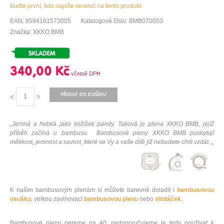
Buďte první, kdo napíše recenzi na tento produkt
EAN: 8594161573005
Katalogové číslo: BMB070003
Značka: XKKO BMB
340,00 Kč
PŘIDAT DO KOŠÍKU
„Jemná a hebká jako kožíšek pandy. Taková je plena XKKO BMB, jejíž
příběh začíná u bambusu. Bambusové pleny XKKO BMB poskytují
měkkost, jemnost a savost, které se Vy a vaše dítě již nebudete chtít vzdát. „
K našim bambusovým plenám si můžete barevně doladit i
bambusovou
osušku
, velkou zavinovací
bambusovou plenu
nebo
slintáček
.
Bambusové pleny pereme na 40, nedoporučujeme je tedy používat k