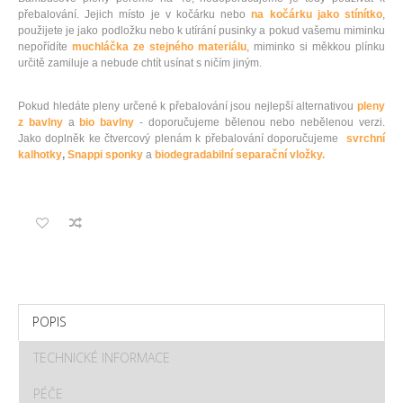
přebalování. Jejich místo je v kočárku nebo
na kočárku jako stínítko
,
použijete je jako podložku nebo k utírání pusinky a pokud vašemu miminku
nepořídíte
muchláčka ze stejného materiálu
, miminko si měkkou plínku
určitě zamiluje a nebude chtít usínat s ničím jiným.
Pokud hledáte pleny určené k přebalování jsou nejlepší alternativou
pleny
z bavlny
a
bio bavlny
- doporučujeme bělenou nebo nebělenou verzi.
Jako doplněk ke čtvercový plenám k přebalování doporučujeme
svrchní
kalhotky
,
Snappi sponky
a
biodegradabilní separační vložky.
POPIS
TECHNICKÉ INFORMACE
PÉČE