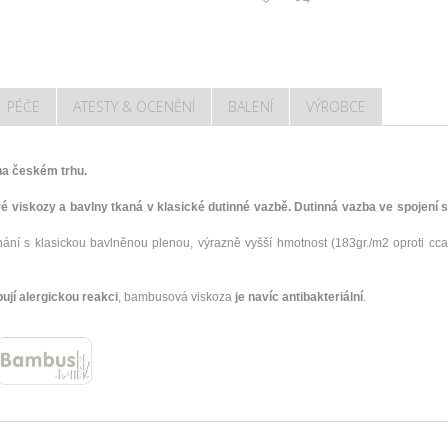
PÉČE
ATESTY & OCENĚNÍ
BALENÍ
VÝROBCE
na českém trhu.
viskozy a bavlny tkaná v klasické dutinné vazbě. Dutinná vazba ve spojení 
 s klasickou bavlněnou plenou, výrazně vyšší hmotnost (183gr./m2 oproti cca. 
ují alergickou reakci
, bambusová viskoza
je navíc antibakteriální
.