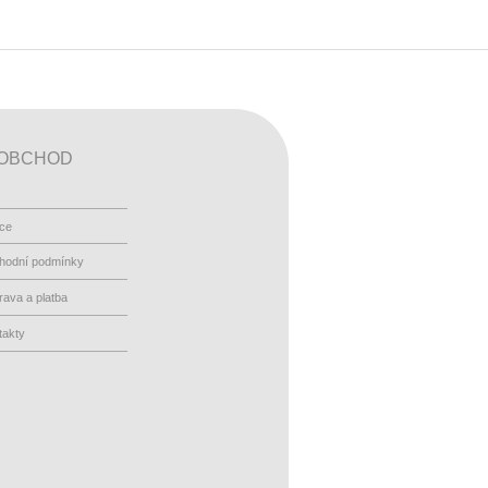
OBCHOD
ace
hodní podmínky
ava a platba
takty