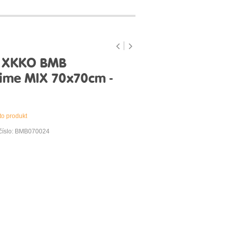
y XKKO BMB
Lime MIX 70x70cm -
to produkt
číslo: BMB070024