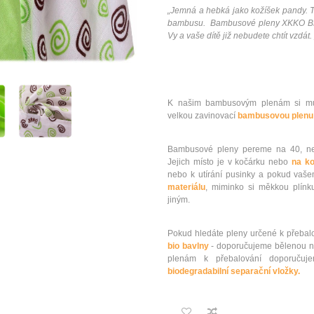
„Jemná a hebká jako kožíšek pandy. T
bambusu. Bambusové pleny XKKO BMB 
Vy a vaše dítě již nebudete chtít vzdát. 
K našim bambusovým plenám si mů
velkou zavinovací
bambusovou plenu
Bambusové pleny pereme na 40, ned
Jejich místo je v kočárku nebo
na ko
nebo k utírání pusinky a pokud vaš
materiálu
, miminko si měkkou plínku
jiným.
Pokud hledáte pleny určené k přebalo
bio bavlny
- doporučujeme bělenou n
plenám k přebalování doporu
biodegradabilní separační vložky.