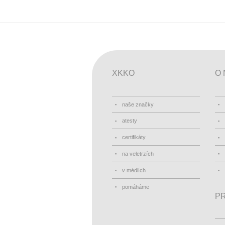
XKKO
O 
naše značky
atesty
certifikáty
na veletrzích
v médiích
pomáháme
PR