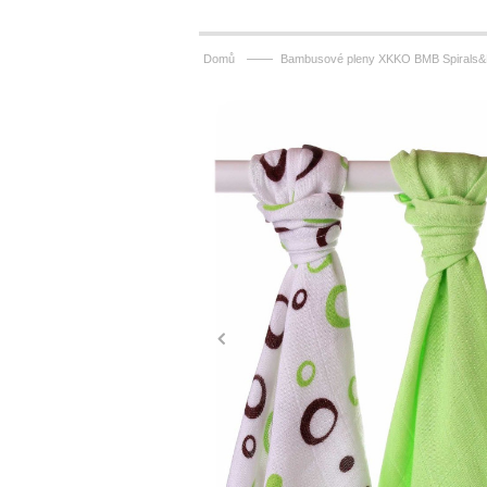
——
Domů
Bambusové pleny XKKO BMB Spirals&B