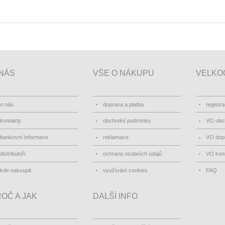
NÁS
VŠE O NÁKUPU
VELKO
o nás
doprava a platba
registr
kontakty
obchodní podmínky
VO obc
bankovní informace
reklamace
VO dopr
distributoři
ochrana osobních údajů
VO kon
kde nakoupit
využívání cookies
FAQ
OČ A JAK
DALŠÍ INFO