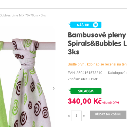
ubbles Lime MIX 70x70cm - 3ks
Bambusové plen
Spirals&Bubbles 
3ks
Buďte první, kdo napíše recenzi na ten
EAN: 8594161573210
Katalogové 
Značka: XKKO BMB
340,00 Kč
PŘIDAT DO KOŠÍKU