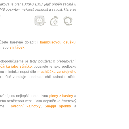
aková je plena XKKO BMB, jejíž příběh začíná u
poskytují měkkost, jemnost a savost, které se
„
žete barevně doladit i
bambusovou osušku
,
nebo
slintáček
.
oporučujeme je tedy používat k přebalování.
čárku jako stínítko
, použijete je jako podložku
emu miminku nepořídíte
muchláčka ze stejného
 určitě zamiluje a nebude chtít usínat s ničím
vání jsou nejlepší alternativou
pleny z bavlny
a
ebo nebělenou verzi. Jako doplněk ke čtvercový
čujeme
svrchní kalhotky
,
Snappi sponky
a