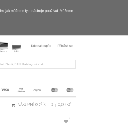
sím, jak můžeme tyto nástroje používat. Můžeme
Kde nakoupíte
Přihlásit se
NÁKUPNÍ KOŠÍK
0
0,00 KČ
0