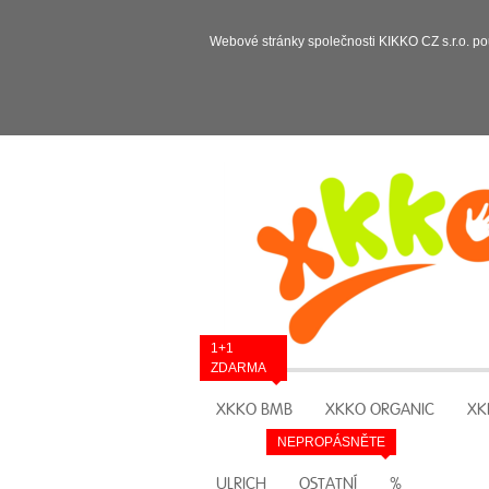
Webové stránky společnosti KIKKO CZ s.r.o. po
1+1
ZDARMA
XKKO BMB
XKKO ORGANIC
XK
NEPROPÁSNĚTE
ULRICH
OSTATNÍ
%