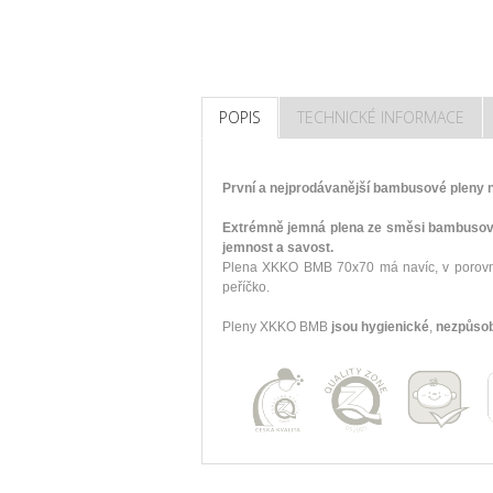
POPIS
TECHNICKÉ INFORMACE
První a nejprodávanější bambusové pleny 
Extrémně jemná plena ze směsi bambusové 
jemnost a savost.
Plena XKKO BMB 70x70 má navíc, v porovnání
peříčko.
Pleny XKKO BMB
jsou hygienické
,
nezpůsob