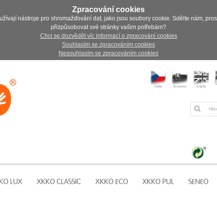
Zpracování cookies
užívají nástroje pro shromažďování dat, jako jsou soubory cookie. Sdělte nám, pro
přizpůsobovat své stránky vašim potřebám?
Chci se dozvědět víc informací o zpracování cookies
Souhlasím se zpracováním cookies
Nesouhlasím se zpracováním cookies
KO LUX
XKKO CLASSIC
XKKO ECO
XKKO PUL
SENEO