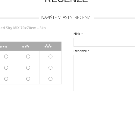
NAPIŠTE VLASTNÍ RECENZI
d Sky MIX 70x70cm - 3ks
Nick
*
***
****
*****
Recenze
*