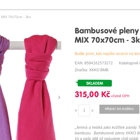
 MIX 70x70cm - 3ks
Bambusové pleny
MIX 70x70cm - 3k
Buďte první, kdo napíše recenzi na ten
EAN: 8594161573272
Katalogové 
Značka: XKKO BMB
315,00 Kč
PŘIDAT DO KOŠÍKU
„Jemná a hebká jako kožíšek pandy. T
bambusu. Bambusové pleny XKKO BMB 
Vy a vaše dítě již nebudete chtít vzdát. 