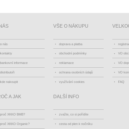
NÁS
VŠE O NÁKUPU
VELKO
o nás
doprava a platba
registr
kontakty
obchodní podmínky
VO obc
bankovní informace
reklamace
VO dopr
distributoři
ochrana osobních údajů
VO kon
kde nakoupit
využívání cookies
FAQ
OČ A JAK
DALŠÍ INFO
proč XKKO BMB?
zvažte, co si pořídíte
proč XKKO Organic?
cesta od plen k nočníku