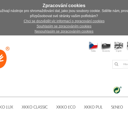
Zpracování cookies
užívají nástroje pro shromažďování dat, jako jsou soubory cookie. Sdělte nám, pro
přizpůsobovat své stránky vašim potřebám?
Chci se dozvědět víc informací o zpracování cookies
Souhlasím se zpracováním cookies
Nesouhlasím se zpracováním cookies
KO LUX
XKKO CLASSIC
XKKO ECO
XKKO PUL
SENEO