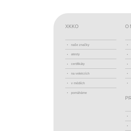
XKKO
O 
naše značky
atesty
certifikáty
na veletrzích
v médiích
pomáháme
PR