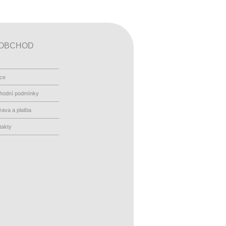
OBCHOD
ace
hodní podmínky
ava a platba
takty