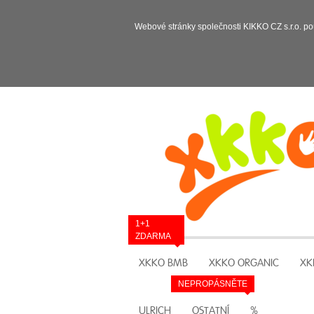
Webové stránky společnosti KIKKO CZ s.r.o. po
1+1
ZDARMA
XKKO BMB
XKKO ORGANIC
XK
NEPROPÁSNĚTE
ULRICH
OSTATNÍ
%