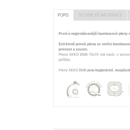
POPIS
TECHNICKÉ INFORMACE
První a nejprodávanější bambusové pleny 
Extrémně jemná plena ze směsi bambusové 
jemnost a savost.
Plena XKKO BMB 70x70 má navíc, v porovnání
peříčko.
Pleny XKKO BMB
jsou hygienické
,
nezpůsob