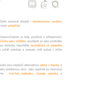
žete barevně doladit i
bambusovou osušku
,
nebo
slintáček
.
oporučujeme je tedy používat k přebalování.
čárku jako stínítko
, použijete je jako podložku
emu miminku nepořídíte
muchláčka ze stejného
 určitě zamiluje a nebude chtít usínat s ničím
vání jsou nejlepší alternativou
pleny z bavlny
a
ebo nebělenou verzi. Jako doplněk ke čtvercový
čujeme
svrchní kalhotky
,
Snappi sponky
a