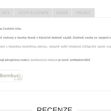
PÉČE
ATESTY & OCENĚNÍ
BALENÍ
VÝROBCE
na českém trhu.
viskozy a bavlny tkaná v klasické dutinné vazbě. Dutinná vazba ve spojení 
 s klasickou bavlněnou plenou, výrazně vyšší hmotnost (183gr./m2 oproti cca. 
ují alergickou reakci
, bambusová viskoza
je navíc antibakteriální
.
RECENZE