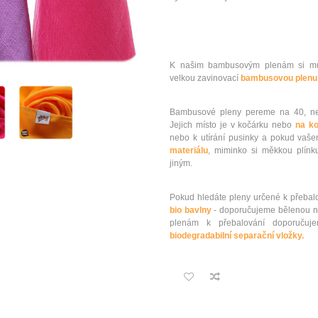
K našim bambusovým plenám si mů
velkou zavinovací
bambusovou plenu
Bambusové pleny pereme na 40, ned
Jejich místo je v kočárku nebo
na ko
nebo k utírání pusinky a pokud vaš
materiálu
, miminko si měkkou plínku
jiným.
Pokud hledáte pleny určené k přebalo
bio bavlny
- doporučujeme bělenou n
plenám k přebalování doporu
biodegradabilní separační vložky.