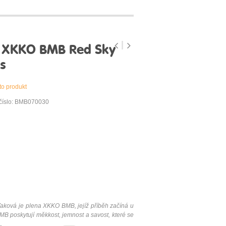
 XKKO BMB Red Sky
s
to produkt
číslo: BMB070030
aková je plena XKKO BMB, jejíž příběh začíná u
poskytují měkkost, jemnost a savost, které se
„