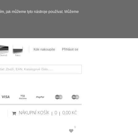
sím, jak můžeme tyto nástroje používat. Můžeme
Kde nakoupíte
Přihlásit se
NÁKUPNÍ KOŠÍK
0
0,00 KČ
0