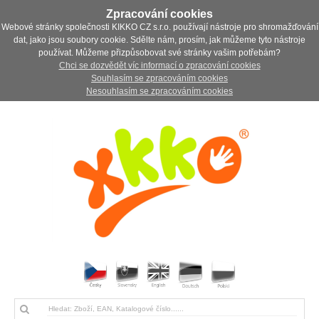
Zpracování cookies
Webové stránky společnosti KIKKO CZ s.r.o. používají nástroje pro shromažďování
dat, jako jsou soubory cookie. Sdělte nám, prosím, jak můžeme tyto nástroje
používat. Můžeme přizpůsobovat své stránky vašim potřebám?
Chci se dozvědět víc informací o zpracování cookies
Souhlasím se zpracováním cookies
Nesouhlasím se zpracováním cookies