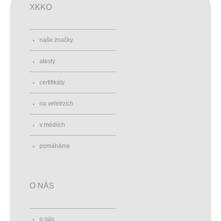
XKKO
naše značky
atesty
certifikáty
na veletrzích
v médiích
pomáháme
O NÁS
o nás