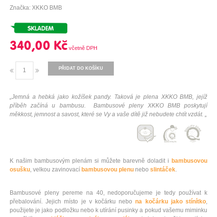
Značka: XKKO BMB
340,00 Kč
PŘIDAT DO KOŠÍKU
„Jemná a hebká jako kožíšek pandy. Taková je plena XKKO BMB, jejíž
příběh začíná u bambusu. Bambusové pleny XKKO BMB poskytují
měkkost, jemnost a savost, které se Vy a vaše dítě již nebudete chtít vzdát. „
K našim bambusovým plenám si můžete barevně doladit i
bambusovou
osušku
, velkou zavinovací
bambusovou plenu
nebo
slintáček
.
Bambusové pleny pereme na 40, nedoporučujeme je tedy používat k
přebalování. Jejich místo je v kočárku nebo
na kočárku jako stínítko
,
použijete je jako podložku nebo k utírání pusinky a pokud vašemu miminku