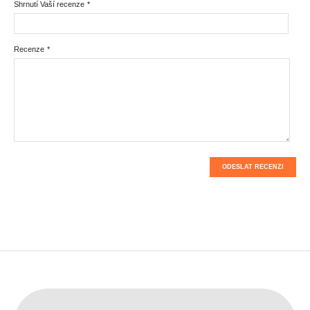
Shrnutí Vaší recenze
*
Recenze
*
ODESLAT RECENZI