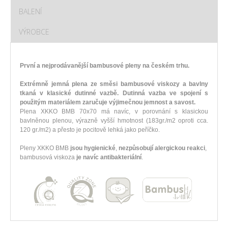
BALENÍ
VÝROBCE
První a nejprodávanější bambusové pleny na českém trhu.
Extrémně jemná plena ze směsi bambusové viskozy a bavlny
tkaná v klasické dutinné vazbě. Dutinná vazba ve spojení s
použitým materiálem zaručuje výjimečnou jemnost a savost.
Plena XKKO BMB 70x70 má navíc, v porovnání s klasickou
bavlněnou plenou, výrazně vyšší hmotnost (183gr./m2 oproti cca.
120 gr./m2) a přesto je pocitově lehká jako peříčko.
Pleny XKKO BMB
jsou hygienické
,
nezpůsobují alergickou reakci
,
bambusová viskoza
je navíc antibakteriální
.