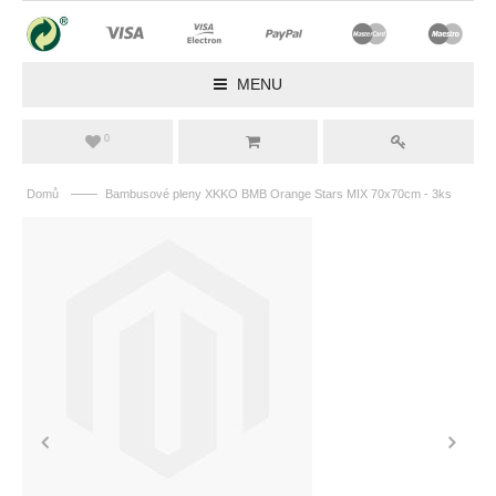
MENU
0
——
Domů
Bambusové pleny XKKO BMB Orange Stars MIX 70x70cm - 3ks