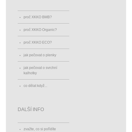
proč XKKO BMB?
proč XKKO Organic?
proč XKKO ECO?
jak pečovat o plenky
jak pečovat o svrchní
kalhotky
co dělat když...
DALŠÍ INFO
zvažte, co si pořídíte