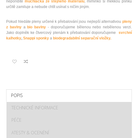
nepořídíte
muchláčka ze stejného materiálu
, miminko si měkkou plínku
určitě zamiluje a nebude chtít usínat s ničím jiným.
Pokud hledáte pleny určené k přebalování jsou nejlepší alternativou
pleny
z bavlny
a
bio bavlny
- doporučujeme bělenou nebo nebělenou verzi.
Jako doplněk ke čtvercový plenám k přebalování doporučujeme
svrchní
kalhotky
,
Snappi sponky
a
biodegradabilní separační vložky.
POPIS
TECHNICKÉ INFORMACE
PÉČE
ATESTY & OCENĚNÍ