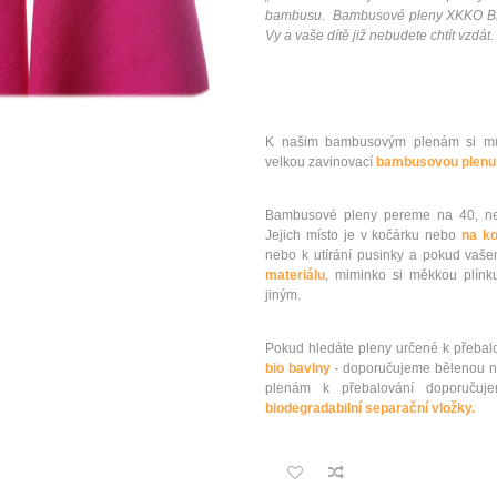
bambusu. Bambusové pleny XKKO BMB 
Vy a vaše dítě již nebudete chtít vzdát. 
K našim bambusovým plenám si mů
velkou zavinovací
bambusovou plenu
Bambusové pleny pereme na 40, ned
Jejich místo je v kočárku nebo
na ko
nebo k utírání pusinky a pokud vaš
materiálu
, miminko si měkkou plínku
jiným.
Pokud hledáte pleny určené k přebalo
bio bavlny
- doporučujeme bělenou n
plenám k přebalování doporu
biodegradabilní separační vložky.