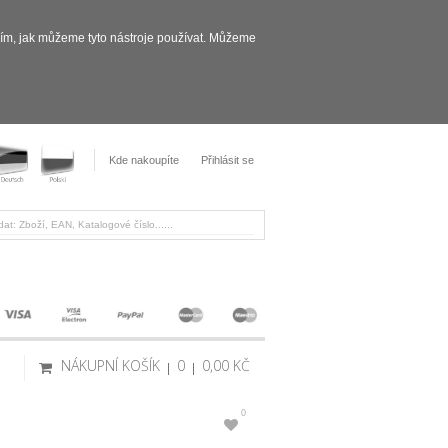
sím, jak můžeme tyto nástroje používat. Můžeme
Kde nakoupíte
Přihlásit se
NÁKUPNÍ KOŠÍK
0
0,00 KČ
0