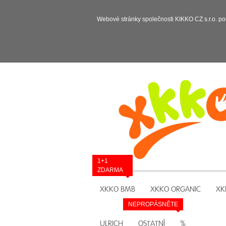
Webové stránky společnosti KIKKO CZ s.r.o. po
1+1
ZDARMA
XKKO BMB
XKKO ORGANIC
XK
NEPROPÁSNĚTE
ULRICH
OSTATNÍ
%