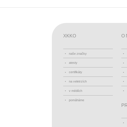
XKKO
O 
naše značky
atesty
certifikáty
na veletrzích
v médiích
pomáháme
PR