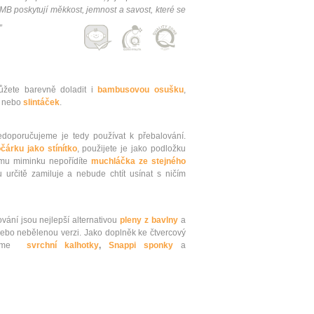
poskytují měkkost, jemnost a savost, které se
„
žete barevně doladit i
bambusovou osušku
,
nebo
slintáček
.
oporučujeme je tedy používat k přebalování.
čárku jako stínítko
, použijete je jako podložku
emu miminku nepořídíte
muchláčka ze stejného
 určitě zamiluje a nebude chtít usínat s ničím
vání jsou nejlepší alternativou
pleny z bavlny
a
ebo nebělenou verzi. Jako doplněk ke čtvercový
čujeme
svrchní kalhotky
,
Snappi sponky
a