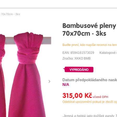
 70x70cm - 3ks
Bambusové plen
70x70cm - 3ks
Buďte první, kdo napíše recenzi na ten
EAN: 8594161573029
Katalogové 
Značka: XKKO BMB
Datum předpokládaného nask
N/A
315,00 Kč
Odebírat upozornění pokud je zboží o
„Jemná a hebká jako kožíšek pandy. T