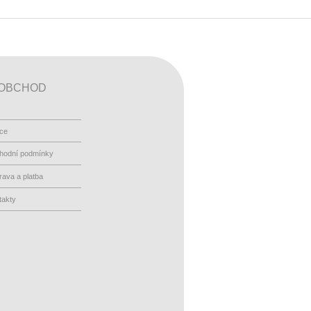
OBCHOD
ace
hodní podmínky
ava a platba
takty