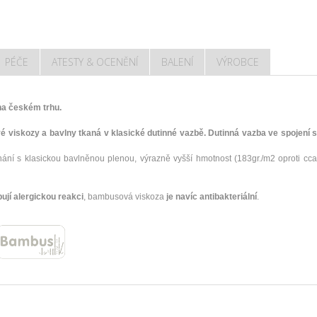
PÉČE
ATESTY & OCENĚNÍ
BALENÍ
VÝROBCE
na českém trhu.
viskozy a bavlny tkaná v klasické dutinné vazbě. Dutinná vazba ve spojení 
 s klasickou bavlněnou plenou, výrazně vyšší hmotnost (183gr./m2 oproti cca. 
ují alergickou reakci
, bambusová viskoza
je navíc antibakteriální
.