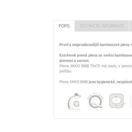
POPIS
TECHNICKÉ INFORMACE
První a nejprodávanější bambusové pleny 
Extrémně jemná plena ze směsi bambusové 
jemnost a savost.
Plena XKKO BMB 70x70 má navíc, v porovnání
peříčko.
Pleny XKKO BMB
jsou hygienické
,
nezpůsob