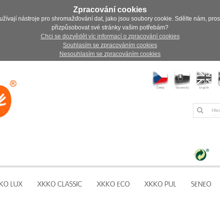
Zpracování cookies
užívají nástroje pro shromažďování dat, jako jsou soubory cookie. Sdělte nám, pro
přizpůsobovat své stránky vašim potřebám?
Chci se dozvědět víc informací o zpracování cookies
Souhlasím se zpracováním cookies
Nesouhlasím se zpracováním cookies
KO LUX
XKKO CLASSIC
XKKO ECO
XKKO PUL
SENEO