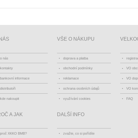
NÁS
VŠE O NÁKUPU
VELKO
o nás
doprava a platba
registr
kontakty
obchodní podmínky
VO obc
bankovní informace
reklamace
VO dopr
distributoři
ochrana osobních údajů
VO kon
kde nakoupit
využívání cookies
FAQ
OČ A JAK
DALŠÍ INFO
proč XKKO BMB?
zvažte, co si pořídíte