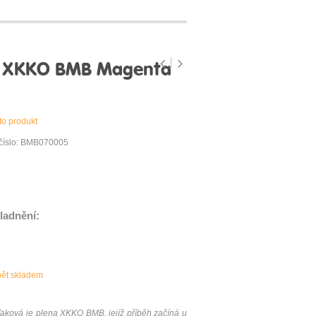
y XKKO BMB Magenta
to produkt
číslo: BMB070005
ladnění:
pět skladem
aková je plena XKKO BMB, jejíž příběh začíná u