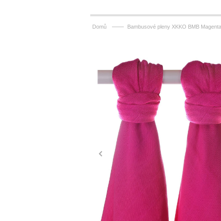
——
Domů
Bambusové pleny XKKO BMB Magenta