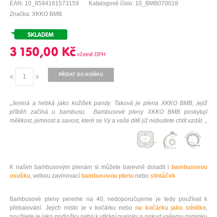
EAN: 10_8594161573159
Katalogové číslo: 10_BMB070018
Značka: XKKO BMB
3 150,00 Kč
PŘIDAT DO KOŠÍKU
„Jemná a hebká jako kožíšek pandy. Taková je plena XKKO BMB, jejíž
příběh začíná u bambusu. Bambusové pleny XKKO BMB poskytují
měkkost, jemnost a savost, které se Vy a vaše dítě již nebudete chtít vzdát. „
K našim bambusovým plenám si můžete barevně doladit i
bambusovou
osušku
, velkou zavinovací
bambusovou plenu
nebo
slintáček
.
Bambusové pleny pereme na 40, nedoporučujeme je tedy používat k
přebalování. Jejich místo je v kočárku nebo
na kočárku jako stínítko
,
použijete je jako podložku nebo k utírání pusinky a pokud vašemu miminku