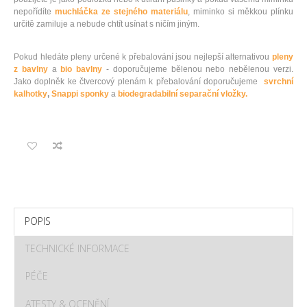
nepořídíte
muchláčka ze stejného materiálu
, miminko si měkkou plínku
určitě zamiluje a nebude chtít usínat s ničím jiným.
Pokud hledáte pleny určené k přebalování jsou nejlepší alternativou
pleny
z bavlny
a
bio bavlny
- doporučujeme bělenou nebo nebělenou verzi.
Jako doplněk ke čtvercový plenám k přebalování doporučujeme
svrchní
kalhotky
,
Snappi sponky
a
biodegradabilní separační vložky.
POPIS
TECHNICKÉ INFORMACE
PÉČE
ATESTY & OCENĚNÍ