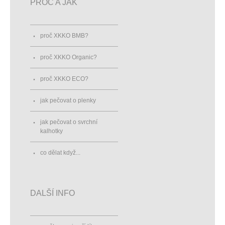
PROČ A JAK
proč XKKO BMB?
proč XKKO Organic?
proč XKKO ECO?
jak pečovat o plenky
jak pečovat o svrchní
kalhotky
co dělat když...
DALŠÍ INFO