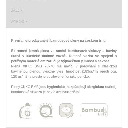
BALENÍ
VÝROBCE
První a nejprodávanější bambusové pleny na českém trhu.
Extrémně jemná plena ze směsi bambusové viskozy a bavlny
tkaná v klasické dutinné vazbě. Dutinná vazba ve spojení s
použitým materiálem zaručuje výjimečnou jemnost a savost.
Plena XKKO BMB 70x70 má navíc, v porovnání s klasickou
bavlněnou plenou, výrazně vyšší hmotnost (183gr./m2 oproti cca.
120 gr./m2) a přesto je pocitově lehká jako peříčko.
Pleny XKKO BMB
jsou hygienické
,
nezpůsobují alergickou reakci
,
bambusová viskoza
je navíc antibakteriální
.