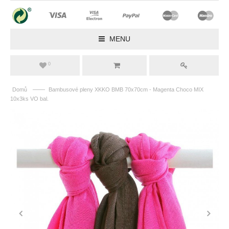
MENU
0
——
Domů
Bambusové pleny XKKO BMB 70x70cm - Magenta Choco MIX
10x3ks VO bal.