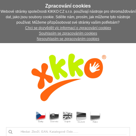
Zpracování cookies
Webové stránky společnosti KIKKO CZ s.r.o. používají nástroje pro shromažďování
dat, jako jsou soubory cookie. Sdělte nám, prosím, jak můžeme tyto nástroje
používat. Můžeme přizpůsobovat své stránky vašim potřebám?
Chci se dozvědět víc informací o zpracování cookies
Souhlasím se zpracováním cookies
Nesouhlasím se zpracováním cookies