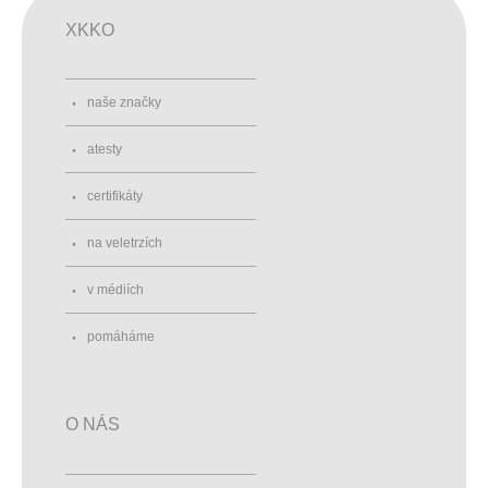
XKKO
naše značky
atesty
certifikáty
na veletrzích
v médiích
pomáháme
O NÁS