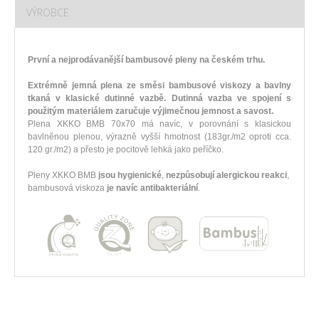
VÝROBCE
První a nejprodávanější bambusové pleny na českém trhu.
Extrémně jemná plena ze směsi bambusové viskozy a bavlny
tkaná v klasické dutinné vazbě. Dutinná vazba ve spojení s
použitým materiálem zaručuje výjimečnou jemnost a savost.
Plena XKKO BMB 70x70 má navíc, v porovnání s klasickou
bavlněnou plenou, výrazně vyšší hmotnost (183gr./m2 oproti cca.
120 gr./m2) a přesto je pocitově lehká jako peříčko.
Pleny XKKO BMB
jsou hygienické
,
nezpůsobují alergickou reakci
,
bambusová viskoza
je navíc antibakteriální
.