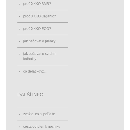
proč XKKO BMB?
proč XKKO Organic?
proč XKKO ECO?
jak pečovat o plenky
jak pečovat o svrchní
kalhotky
co dělat když...
DALŠÍ INFO
zvažte, co si pořídíte
cesta od plen k nočníku