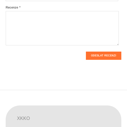
Recenze
*
ODESLAT RECENZI
XKKO