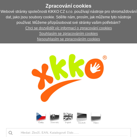
Zpracování cookies
Webové stránky společnosti KIKKO CZ s.r.o. používají nástroje pro shromažďování
dat, jako jsou soubory cookie. Sdělte nám, prosím, jak můžeme tyto nástroje
používat. Můžeme přizpůsobovat své stránky vašim potřebám?
Chci se dozvědět víc informací o zpracování cookies
Souhlasím se zpracováním cookies
Nesouhlasím se zpracováním cookies