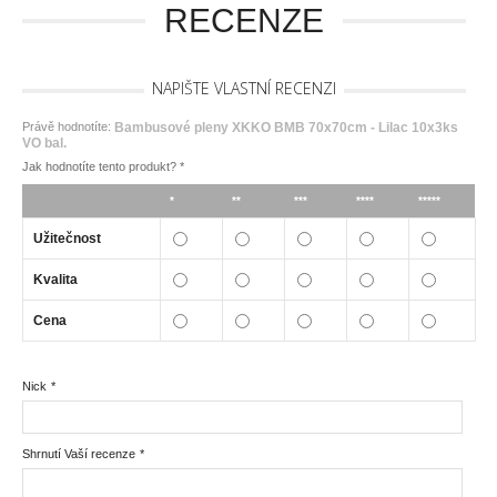
RECENZE
NAPIŠTE VLASTNÍ RECENZI
Právě hodnotíte:
Bambusové pleny XKKO BMB 70x70cm - Lilac 10x3ks
VO bal.
Jak hodnotíte tento produkt?
*
*
**
***
****
*****
Užitečnost
Kvalita
Cena
Nick
*
Shrnutí Vaší recenze
*