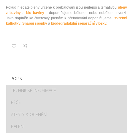
Pokud hledáte pleny určené k přebalování jsou nejlepší alternativou
pleny
z bavlny
a
bio bavlny
- doporučujeme bělenou nebo nebělenou verzi.
Jako doplněk ke čtvercový plenám k přebalování doporučujeme
svrchní
kalhotky
,
Snappi sponky
a
biodegradabilní separační vložky.
POPIS
TECHNICKÉ INFORMACE
PÉČE
ATESTY & OCENĚNÍ
BALENÍ