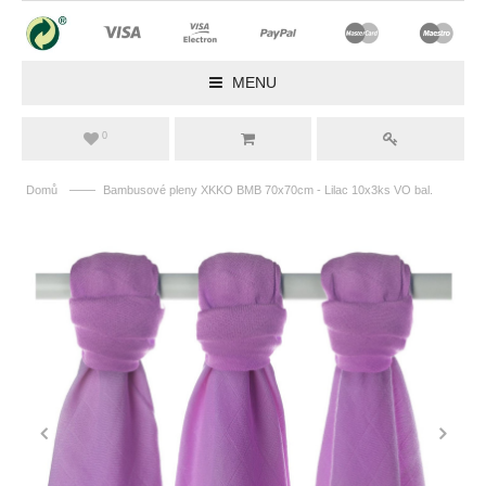
MENU
0
——
Domů
Bambusové pleny XKKO BMB 70x70cm - Lilac 10x3ks VO bal.