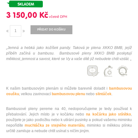
3 150,00 Kč
PŘIDAT DO KOŠÍKU
„Jemná a hebká jako kožíšek pandy. Taková je plena XKKO BMB, jejíž
příběh začíná u bambusu. Bambusové pleny XKKO BMB poskytují
měkkost, jemnost a savost, které se Vy a vaše dítě již nebudete chtít vzdát. „
K našim bambusovým plenám si můžete barevně doladit i
bambusovou
osušku
, velkou zavinovací
bambusovou plenu
nebo
slintáček
.
Bambusové pleny pereme na 40, nedoporučujeme je tedy používat k
přebalování. Jejich místo je v kočárku nebo
na kočárku jako stínítko
,
použijete je jako podložku nebo k utírání pusinky a pokud vašemu miminku
nepořídíte
muchláčka ze stejného materiálu
, miminko si měkkou plínku
určitě zamiluje a nebude chtít usínat s ničím jiným.