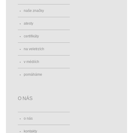
naše značky
atesty
certifikáty
na veletrzích
v médiích
pomáháme
O NÁS
o nás
kontakty