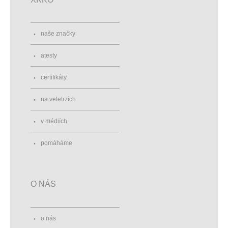
naše značky
atesty
certifikáty
na veletrzích
v médiích
pomáháme
O NÁS
o nás