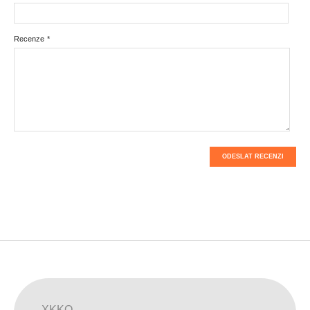
Recenze
*
ODESLAT RECENZI
XKKO