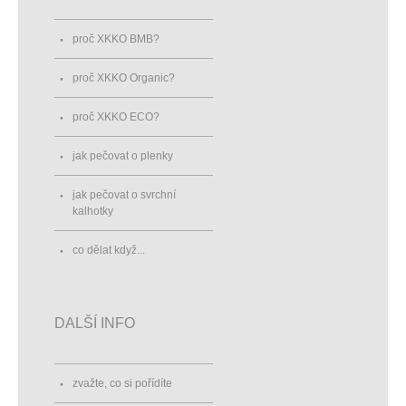
proč XKKO BMB?
proč XKKO Organic?
proč XKKO ECO?
jak pečovat o plenky
jak pečovat o svrchní
kalhotky
co dělat když...
DALŠÍ INFO
zvažte, co si pořídíte