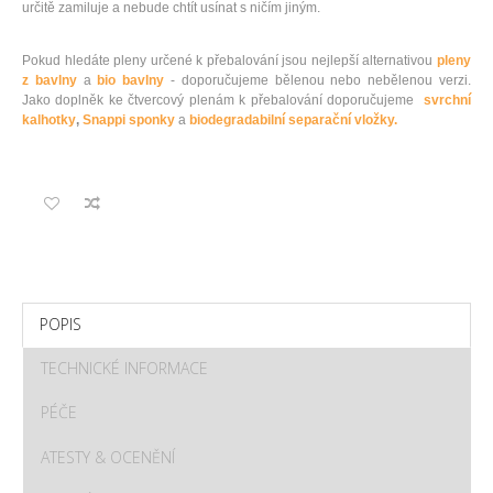
určitě zamiluje a nebude chtít usínat s ničím jiným.
Pokud hledáte pleny určené k přebalování jsou nejlepší alternativou
pleny
z bavlny
a
bio bavlny
- doporučujeme bělenou nebo nebělenou verzi.
Jako doplněk ke čtvercový plenám k přebalování doporučujeme
svrchní
kalhotky
,
Snappi sponky
a
biodegradabilní separační vložky.
POPIS
TECHNICKÉ INFORMACE
PÉČE
ATESTY & OCENĚNÍ