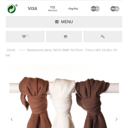
MENU
0
——
Domů
Bambusové pleny XKKO BMB 70x70cm - Choco MIX 10x3ks VO
bal.