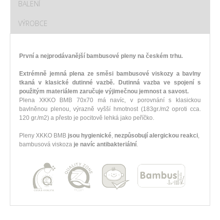
BALENÍ
VÝROBCE
První a nejprodávanější bambusové pleny na českém trhu.
Extrémně jemná plena ze směsi bambusové viskozy a bavlny
tkaná v klasické dutinné vazbě. Dutinná vazba ve spojení s
použitým materiálem zaručuje výjimečnou jemnost a savost.
Plena XKKO BMB 70x70 má navíc, v porovnání s klasickou
bavlněnou plenou, výrazně vyšší hmotnost (183gr./m2 oproti cca.
120 gr./m2) a přesto je pocitově lehká jako peříčko.
Pleny XKKO BMB
jsou hygienické
,
nezpůsobují alergickou reakci
,
bambusová viskoza
je navíc antibakteriální
.