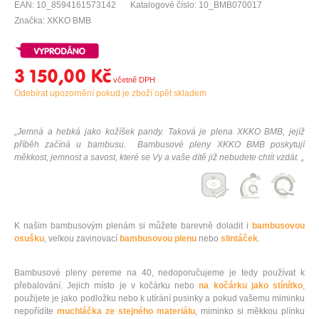
EAN: 10_8594161573142
Katalogové číslo: 10_BMB070017
Značka: XKKO BMB
3 150,00 Kč
Odebírat upozornění pokud je zboží opět skladem
„Jemná a hebká jako kožíšek pandy. Taková je plena XKKO BMB, jejíž
příběh začíná u bambusu. Bambusové pleny XKKO BMB poskytují
měkkost, jemnost a savost, které se Vy a vaše dítě již nebudete chtít vzdát. „
K našim bambusovým plenám si můžete barevně doladit i
bambusovou
osušku
, velkou zavinovací
bambusovou plenu
nebo
slintáček
.
Bambusové pleny pereme na 40, nedoporučujeme je tedy používat k
přebalování. Jejich místo je v kočárku nebo
na kočárku jako stínítko
,
použijete je jako podložku nebo k utírání pusinky a pokud vašemu miminku
nepořídíte
muchláčka ze stejného materiálu
, miminko si měkkou plínku