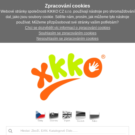
Zpracování cookies
Webové stránky společnosti KIKKO CZ s.r.o. používají nástroje pro shromažďování
dat, jako jsou soubory cookie. Sdělte nám, prosím, jak můžeme tyto nástroje
používat. Můžeme přizpůsobovat své stránky vašim potřebám?
Chci se dozvědět víc informací o zpracování cookies
Souhlasím se zpracováním cookies
Nesouhlasím se zpracováním cookies