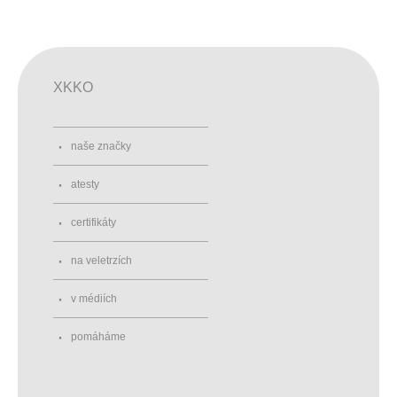
XKKO
naše značky
atesty
certifikáty
na veletrzích
v médiích
pomáháme