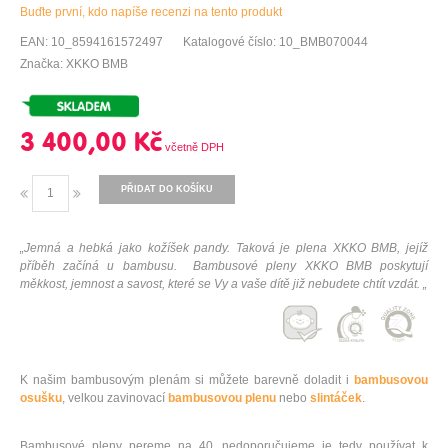
Buďte první, kdo napíše recenzi na tento produkt
EAN: 10_8594161572497
Katalogové číslo: 10_BMB070044
Značka: XKKO BMB
3 400,00 Kč
PŘIDAT DO KOŠÍKU
„Jemná a hebká jako kožíšek pandy. Taková je plena XKKO BMB, jejíž
příběh začíná u bambusu. Bambusové pleny XKKO BMB poskytují
měkkost, jemnost a savost, které se Vy a vaše dítě již nebudete chtít vzdát. „
K našim bambusovým plenám si můžete barevně doladit i
bambusovou
osušku
, velkou zavinovací
bambusovou plenu
nebo
slintáček
.
Bambusové pleny pereme na 40, nedoporučujeme je tedy používat k