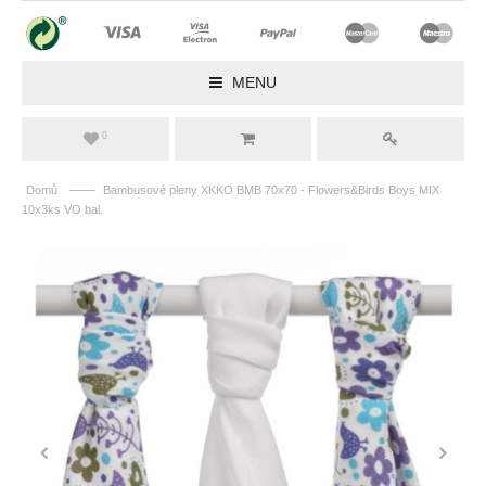
MENU
0
——
Domů
Bambusové pleny XKKO BMB 70x70 - Flowers&Birds Boys MIX
10x3ks VO bal.