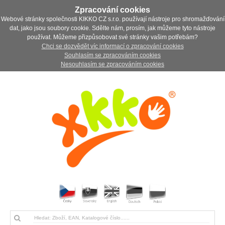
Zpracování cookies
Webové stránky společnosti KIKKO CZ s.r.o. používají nástroje pro shromažďování
dat, jako jsou soubory cookie. Sdělte nám, prosím, jak můžeme tyto nástroje
používat. Můžeme přizpůsobovat své stránky vašim potřebám?
Chci se dozvědět víc informací o zpracování cookies
Souhlasím se zpracováním cookies
Nesouhlasím se zpracováním cookies