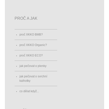
PROČ A JAK
proč XKKO BMB?
proč XKKO Organic?
proč XKKO ECO?
jak pečovat o plenky
jak pečovat o svrchní
kalhotky
co dělat když...