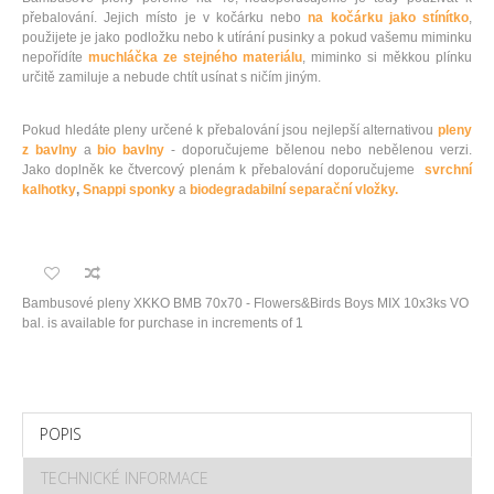
přebalování. Jejich místo je v kočárku nebo
na kočárku jako stínítko
,
použijete je jako podložku nebo k utírání pusinky a pokud vašemu miminku
nepořídíte
muchláčka ze stejného materiálu
, miminko si měkkou plínku
určitě zamiluje a nebude chtít usínat s ničím jiným.
Pokud hledáte pleny určené k přebalování jsou nejlepší alternativou
pleny
z bavlny
a
bio bavlny
- doporučujeme bělenou nebo nebělenou verzi.
Jako doplněk ke čtvercový plenám k přebalování doporučujeme
svrchní
kalhotky
,
Snappi sponky
a
biodegradabilní separační vložky.
Bambusové pleny XKKO BMB 70x70 - Flowers&Birds Boys MIX 10x3ks VO
bal. is available for purchase in increments of 1
POPIS
TECHNICKÉ INFORMACE