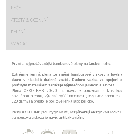
PÉČE
ATESTY & OCENĚNÍ
BALENÍ
VÝROBCE
První a nejprodávanější bambusové pleny na českém trhu.
Extrémně jemná plena ze směsi bambusové viskozy a bavlny
tkaná v klasické dutinné vazbě. Dutinná vazba ve spojení s
použitým materiálem zaručuje výjimečnou jemnost a savost.
Plena XKKO BMB 70x70 má navíc, v porovnání s klasickou
bavlněnou plenou, výrazně vyšší hmotnost (183gr./m2 oproti cca.
120 gr./m2) a přesto je pocitově lehká jako peříčko.
Pleny XKKO BMB
jsou hygienické
,
nezpůsobují alergickou reakci
,
bambusová viskoza
je navíc antibakteriální
.