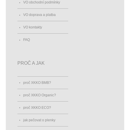
VO obchodní podmínky
VO doprava a platba
VO kontakty
FAQ
PROČ A JAK
proč XKKO BMB?
proč XKKO Organic?
proč XKKO ECO?
jak pečovat o plenky