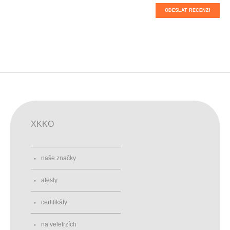
ODESLAT RECENZI
XKKO
naše značky
atesty
certifikáty
na veletrzích