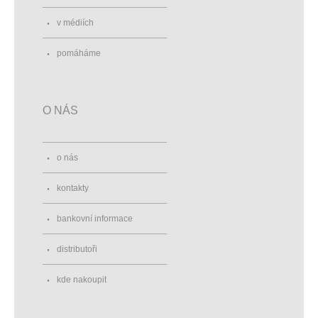
v médiích
pomáháme
O NÁS
o nás
kontakty
bankovní informace
distributoři
kde nakoupit