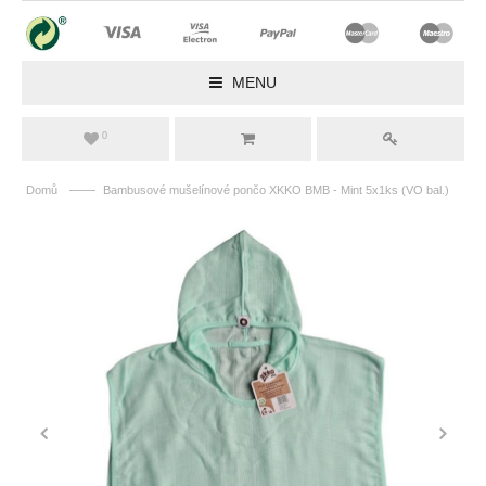
MENU
0
——
Domů
Bambusové mušelínové pončo XKKO BMB - Mint 5x1ks (VO bal.)