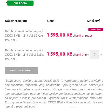
Název produktu
Cena
Množství
Bambusové mušelínové pončo
1 595,00 Kč
XKKO BMB - Mint Vel.1 5x1ks
N/A
(VO bal.)
Bambusové mušelínové pončo
1 595,00 Kč
XKKO BMB - Mint Vel. 2 5x1ks
(VO bal.)
PŘIDAT DO KOŠÍKU
"
Bambusové pončo s kapucí XKKO BMB je vyrobeno z našeho skvělého
bambusového mušelínu, který používáme i pro výrobu našich oblíbených
bambusových plen a zavinovaček.
Okraje ponča jsou precizně začištěny
jemnou bavlněnou páskou. Všechny švy ponča jsou zesíleny, tak abychom
co nejvíce předešli případnému vytržení švu z velmi jemného mušelínu.
Použitý materiál zaručuje ponču XKKO BMB výjimečné vlastnosti, je velmi
jemné a extrémně savé.
"