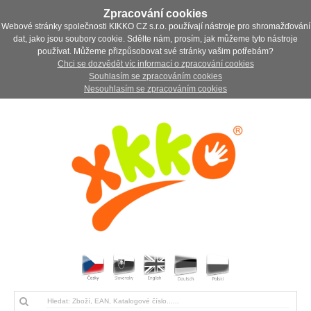
Zpracování cookies
Webové stránky společnosti KIKKO CZ s.r.o. používají nástroje pro shromažďování
dat, jako jsou soubory cookie. Sdělte nám, prosím, jak můžeme tyto nástroje
používat. Můžeme přizpůsobovat své stránky vašim potřebám?
Chci se dozvědět víc informací o zpracování cookies
Souhlasím se zpracováním cookies
Nesouhlasím se zpracováním cookies