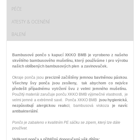
PÉČE
ATESTY & OCENĚNÍ
BALENÍ
Bambusové pončo s kapucí XKKO BMB je vyrobeno z našeho
skvělého bambusového mušelínu, který používáme i pro výrobu
našich oblíbených bambusových plen a zavinovaček.
Okraje ponča jsou
precizně začištěny jemnou bavlněnou páskou
.
Všechny švy ponča jsou zesíleny, tak abychom co nejvíce
předešli případnému vytržení švu z velmi jemného mušelínu.
Použitý materiál zaručuje ponču XKKO BMB výjimečné vlastnosti, je
velmi jemné a extrémně savé. Ponča XKKO BMB
jsou hygienická
,
nezpůsobují alergickou reakci
, bambusová viskoza
je navíc
antibakteriální
.
Pončo je zabaleno v kvalitním PE sáčku se zipem, který lze dále
používat.
Velikosti ponča a přibližný doporučený věk dítěte: