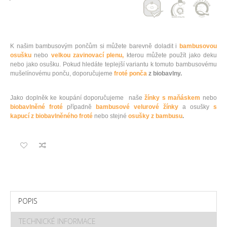
K našim bambusovým pončům si můžete barevně doladit i
bambusovou
osušku
nebo
velkou zavinovací plenu,
kterou můžete použít jako deku
nebo jako osušku. Pokud hledáte teplejší variantu k tomuto bambusovému
mušelínovému ponču, doporučujeme
froté ponča
z biobavlny.
Jako doplněk ke koupání doporučujeme naše
žínky s maňáskem
nebo
biobavlněné froté
případně
bambusové velurové žínky
a osušky
s
kapucí z biobavlněného froté
nebo stejné
osušky z bambusu
.
POPIS
TECHNICKÉ INFORMACE