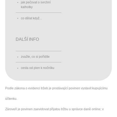
jak pečovat o svrchní
kalhotky
co dělat když...
DALŠÍ INFO
zvažte, co si pořídíte
cesta od plen k nočníku
Podle zákona o evidenci tržeb je prodávající povinen vystavit kupujícímu
účtenku.
Zároveň je povinen zaevidovat přijatou tržbu u správce daně online; v