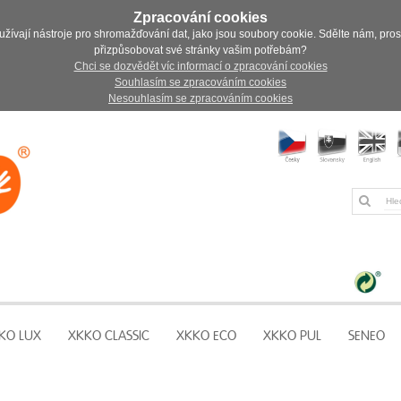
Zpracování cookies
užívají nástroje pro shromažďování dat, jako jsou soubory cookie. Sdělte nám, pro
přizpůsobovat své stránky vašim potřebám?
Chci se dozvědět víc informací o zpracování cookies
Souhlasím se zpracováním cookies
Nesouhlasím se zpracováním cookies
KO LUX
XKKO CLASSIC
XKKO ECO
XKKO PUL
SENEO