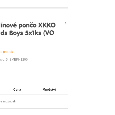
ínové pončo XKKO
rds Boys 5x1ks (VO
to produkt
číslo: 5_BMBPN1200
Cena
Množství
é možnosti.