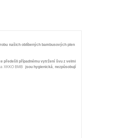
robu našich oblíbených bambusových plen
e předešli případnému vytržení švu z velmi
Ponča XKKO BMB
jsou hygienická
,
nezpůsobují