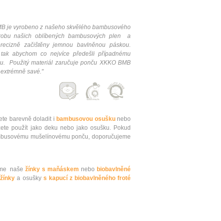
B je vyrobeno z našeho skvělého bambusového
ýrobu našich oblíbených bambusových plen a
recizně začištěny jemnou bavlněnou páskou.
tak abychom co nejvíce předešli případnému
ínu. Použitý materiál zaručuje ponču XKKO BMB
a extrémně savé.
"
e barevně doladit i
bambusovou
osušku
nebo
ete použít jako deku nebo jako osušku. Pokud
 bambusovému mušelínovému ponču, doporučujeme
jeme naše
žínky s maňáskem
nebo
biobavlněné
žínky
a osušky
s kapucí z biobavlněného froté