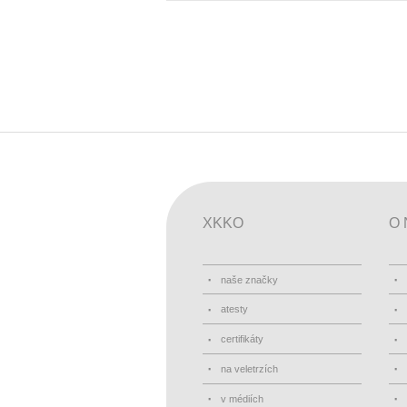
XKKO
O 
naše značky
atesty
certifikáty
na veletrzích
v médiích