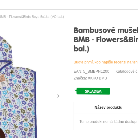
B - Flowers&Birds Boys 5x1ks (VO bal.)
Bambusové mušel
BMB - Flowers&Bi
bal.)
Buďte první, kdo napíše recenzi na ten
EAN: 5_BMBPN1200
Katalogové 
Značka: XKKO BMB
Název produktu
Tento produkt nemá žádné dostupn