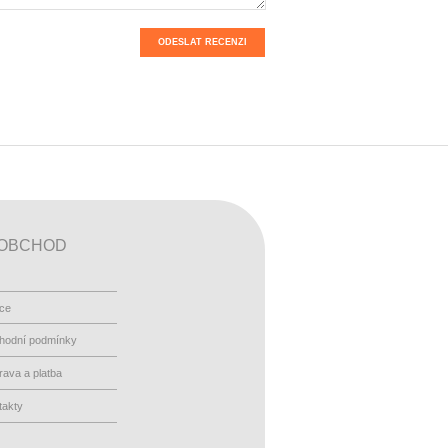
ODESLAT RECENZI
OBCHOD
ace
hodní podmínky
ava a platba
takty