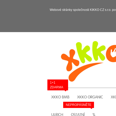
Webové stránky společnosti KIKKO CZ s.r.o. po
1+1
ZDARMA
XKKO BMB
XKKO ORGANIC
XK
NEPROPÁSNĚTE
ULRICH
OSTATNÍ
%