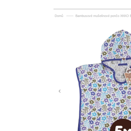
——
Domů
Bambusové mušelínové pončo XKKO BM