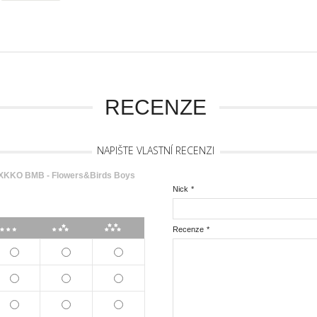
RECENZE
NAPIŠTE VLASTNÍ RECENZI
XKKO BMB - Flowers&Birds Boys
Nick
*
***
****
*****
Recenze
*