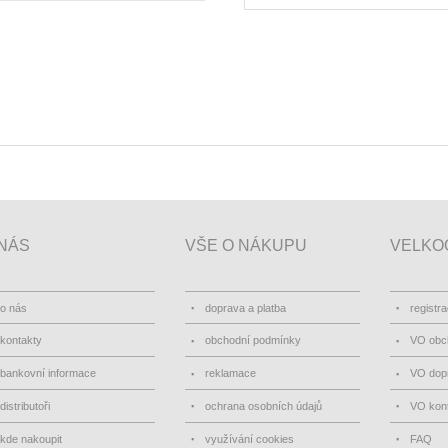
NÁS
VŠE O NÁKUPU
VELKO
o nás
doprava a platba
registr
kontakty
obchodní podmínky
VO obc
bankovní informace
reklamace
VO dopr
distributoři
ochrana osobních údajů
VO kon
kde nakoupit
využívání cookies
FAQ