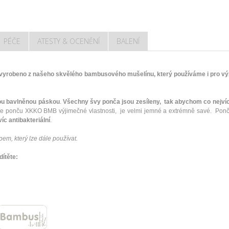
PÉČE
ATESTY & OCENĚNÍ
BALENÍ
yrobeno z našeho skvělého bambusového mušelínu, který používáme i pro vý
ou bavlněnou páskou
.
Všechny švy ponča jsou zesíleny, tak abychom co nejvíc
uje ponču XKKO BMB výjimečné vlastnosti, je velmi jemné a extrémně savé. 
íc antibakteriální
.
em, který lze dále používat.
dítěte: