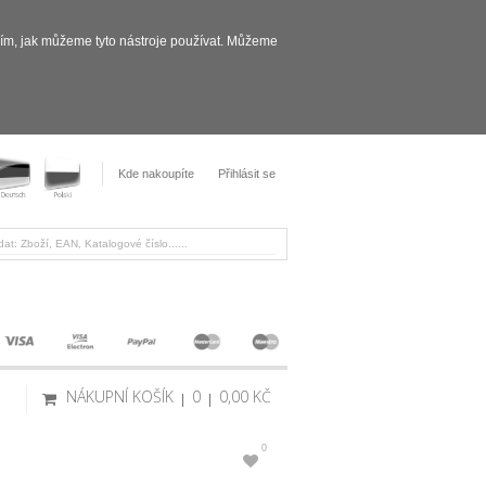
sím, jak můžeme tyto nástroje používat. Můžeme
Kde nakoupíte
Přihlásit se
NÁKUPNÍ KOŠÍK
0
0,00 KČ
0