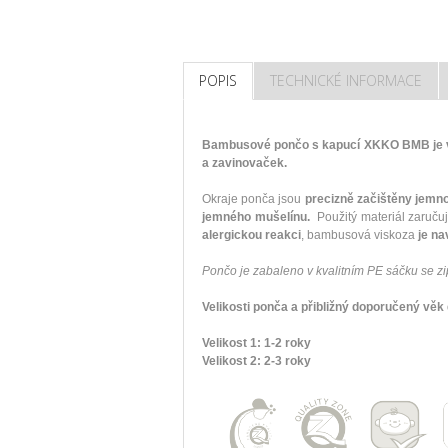
POPIS
TECHNICKÉ INFORMACE
Bambusové pončo s kapucí XKKO BMB je v
a zavinovaček.
Okraje ponča jsou
precizně začištěny jemn
jemného mušelínu.
Použitý materiál zaruč
alergickou reakci
, bambusová viskoza
je nav
Pončo je zabaleno v kvalitním PE sáčku se zip
Velikosti ponča a přibližný doporučený věk 
Velikost 1: 1-2 roky
Velikost 2: 2-3 roky