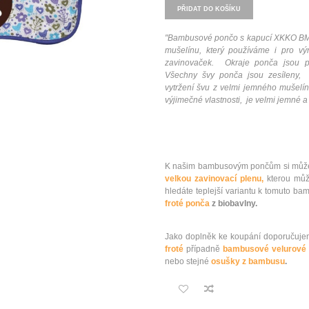
PŘIDAT DO KOŠÍKU
"
Bambusové pončo s kapucí XKKO BM
mušelínu, který používáme i pro v
zavinovaček.
Okraje ponča jsou p
Všechny švy ponča jsou zesíleny, 
vytržení švu z velmi jemného mušel
výjimečné vlastnosti, je velmi jemné 
K našim bambusovým pončům si můžet
velkou zavinovací plenu,
kterou můž
hledáte teplejší variantu k tomuto
froté ponča
z biobavlny.
Jako doplněk ke koupání doporuču
froté
případně
bambusové velurové 
nebo stejné
osušky z bambusu
.