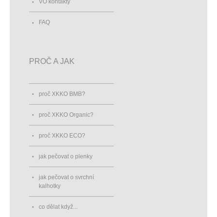
VO kontakty
FAQ
PROČ A JAK
proč XKKO BMB?
proč XKKO Organic?
proč XKKO ECO?
jak pečovat o plenky
jak pečovat o svrchní
kalhotky
co dělat když...