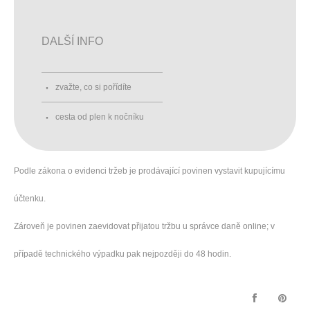
DALŠÍ INFO
zvažte, co si pořídíte
cesta od plen k nočníku
Podle zákona o evidenci tržeb je prodávající povinen vystavit kupujícímu
účtenku.
Zároveň je povinen zaevidovat přijatou tržbu u správce daně online; v
případě technického výpadku pak nejpozději do 48 hodin.