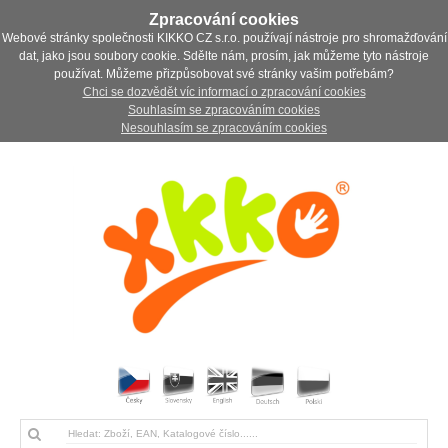
Zpracování cookies
Webové stránky společnosti KIKKO CZ s.r.o. používají nástroje pro shromažďování
dat, jako jsou soubory cookie. Sdělte nám, prosím, jak můžeme tyto nástroje
používat. Můžeme přizpůsobovat své stránky vašim potřebám?
Chci se dozvědět víc informací o zpracování cookies
Souhlasím se zpracováním cookies
Nesouhlasím se zpracováním cookies