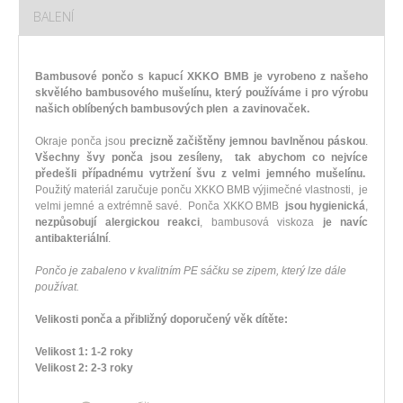
BALENÍ
Bambusové pončo s kapucí XKKO BMB je vyrobeno z našeho
skvělého bambusového mušelínu, který používáme i pro výrobu
našich oblíbených bambusových plen a zavinovaček.
Okraje ponča jsou
precizně začištěny jemnou bavlněnou páskou
.
Všechny švy ponča jsou zesíleny, tak abychom co nejvíce
předešli případnému vytržení švu z velmi jemného mušelínu.
Použitý materiál zaručuje ponču XKKO BMB výjimečné vlastnosti, je
velmi jemné a extrémně savé. Ponča XKKO BMB
jsou hygienická
,
nezpůsobují alergickou reakci
, bambusová viskoza
je navíc
antibakteriální
.
Pončo je zabaleno v kvalitním PE sáčku se zipem, který lze dále
používat.
Velikosti ponča a přibližný doporučený věk dítěte:
Velikost 1: 1-2 roky
Velikost 2: 2-3 roky