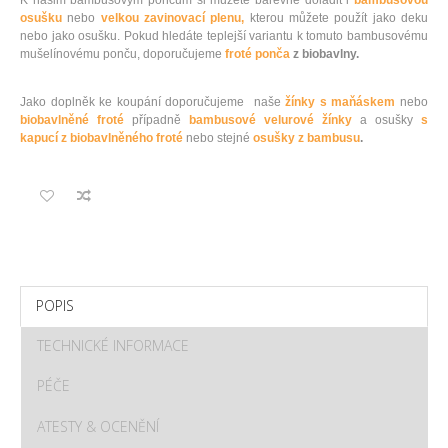
K našim bambusovým pončům si můžete barevně doladit i
bambusovou
osušku
nebo
velkou zavinovací plenu,
kterou můžete použít jako deku
nebo jako osušku. Pokud hledáte teplejší variantu k tomuto bambusovému
mušelínovému ponču, doporučujeme
froté ponča
z biobavlny.
Jako doplněk ke koupání doporučujeme naše
žínky s maňáskem
nebo
biobavlněné froté
případně
bambusové velurové žínky
a osušky
s
kapucí z biobavlněného froté
nebo stejné
osušky z bambusu
.
POPIS
TECHNICKÉ INFORMACE
PÉČE
ATESTY & OCENĚNÍ