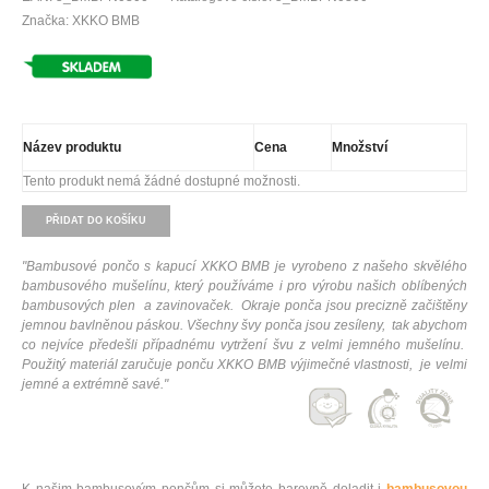
Značka: XKKO BMB
Název produktu
Cena
Množství
Tento produkt nemá žádné dostupné možnosti.
PŘIDAT DO KOŠÍKU
"
Bambusové pončo s kapucí XKKO BMB je vyrobeno z našeho skvělého
bambusového mušelínu, který používáme i pro výrobu našich oblíbených
bambusových plen a zavinovaček.
Okraje ponča jsou precizně začištěny
jemnou bavlněnou páskou. Všechny švy ponča jsou zesíleny, tak abychom
co nejvíce předešli případnému vytržení švu z velmi jemného mušelínu.
Použitý materiál zaručuje ponču XKKO BMB výjimečné vlastnosti, je velmi
jemné a extrémně savé.
"