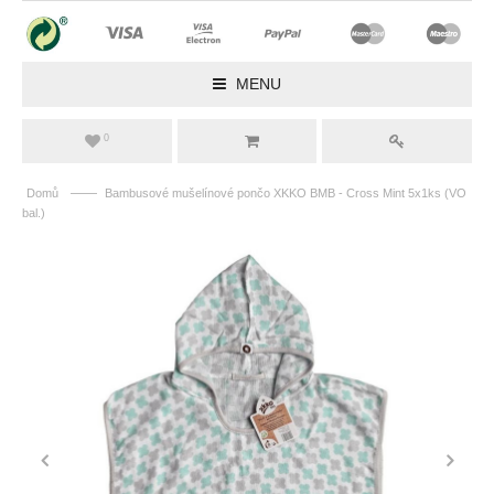
MENU
0
——
Domů
Bambusové mušelínové pončo XKKO BMB - Cross Mint 5x1ks (VO
bal.)