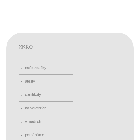
XKKO
naše značky
atesty
certifikáty
na veletrzích
v médiích
pomáháme