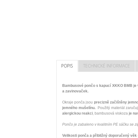
POPIS
TECHNICKÉ INFORMACE
Bambusové pončo s kapucí XKKO BMB je v
a zavinovaček.
Okraje ponča jsou
precizně začištěny jemn
jemného mušelínu.
Použitý materiál zaruč
alergickou reakci
, bambusová viskoza
je nav
Pončo je zabaleno v kvalitním PE sáčku se zip
Velikosti ponča a přibližný doporučený věk 