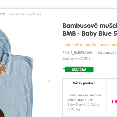
B - Baby Blue 5x1ks (VO bal.)
Bambusové mušel
BMB - Baby Blue 5
Buďte první, kdo napíše recenzi na ten
EAN: 5_BMBPN0900
Katalogové 
Značka: XKKO BMB
Název produktu
Bambusové mušelínové
pončo XKKO BMB -
1 
Baby Blue Vel.1 5x1ks
(VO bal.)