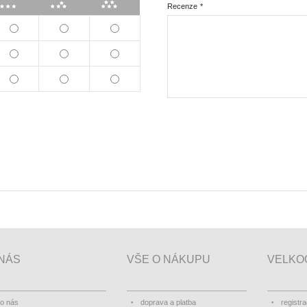
***
****
*****
Recenze
*
NÁS
VŠE O NÁKUPU
VELKO
o nás
doprava a platba
registr