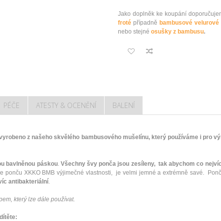
Jako doplněk ke koupání doporuču
froté
případně
bambusové velurové 
nebo stejné
osušky z bambusu
.
PÉČE
ATESTY & OCENĚNÍ
BALENÍ
yrobeno z našeho skvělého bambusového mušelínu, který používáme i pro vý
ou bavlněnou páskou
.
Všechny švy ponča jsou zesíleny, tak abychom co nejvíc
uje ponču XKKO BMB výjimečné vlastnosti, je velmi jemné a extrémně savé. 
íc antibakteriální
.
em, který lze dále používat.
dítěte: