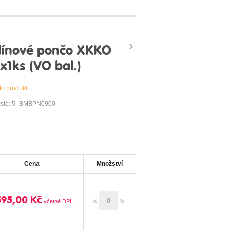
ínové pončo XKKO
x1ks (VO bal.)
to produkt
číslo: 5_BMBPN0900
Cena
Množství
595,00 Kč