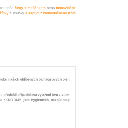
jeme naše
žínky s maňáskem
nebo
biobavlněné
žínky
a osušky
s kapucí z biobavlněného froté
robu našich oblíbených bambusových plen
e předešli případnému vytržení švu z velmi
Ponča XKKO BMB
jsou hygienická
,
nezpůsobují