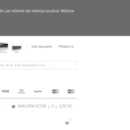
sím, jak můžeme tyto nástroje používat. Můžeme
Kde nakoupíte
Přihlásit se
NÁKUPNÍ KOŠÍK
0
0,00 KČ
0