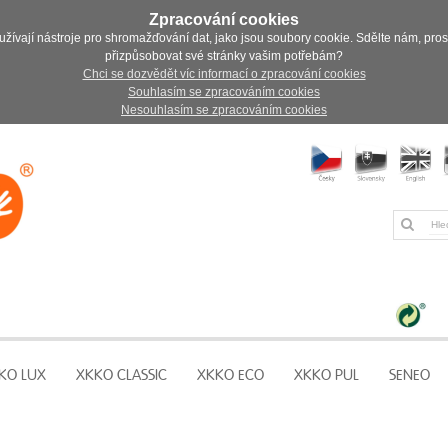
Zpracování cookies
užívají nástroje pro shromažďování dat, jako jsou soubory cookie. Sdělte nám, pro
přizpůsobovat své stránky vašim potřebám?
Chci se dozvědět víc informací o zpracování cookies
Souhlasím se zpracováním cookies
Nesouhlasím se zpracováním cookies
KO LUX
XKKO CLASSIC
XKKO ECO
XKKO PUL
SENEO