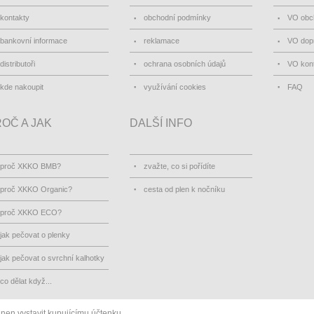
kontakty
obchodní podmínky
VO obc
bankovní informace
reklamace
VO dopr
distributoři
ochrana osobních údajů
VO kon
kde nakoupit
využívání cookies
FAQ
OČ A JAK
DALŠÍ INFO
proč XKKO BMB?
zvažte, co si pořídíte
proč XKKO Organic?
cesta od plen k nočníku
proč XKKO ECO?
jak pečovat o plenky
jak pečovat o svrchní kalhotky
co dělat když...
inen vystavit kupujícímu účtenku.