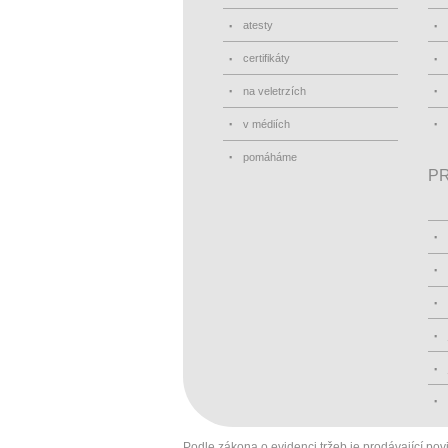
atesty
certifikáty
na veletrzích
v médiích
pomáháme
PR
Podle zákona o evidenci tržeb je prodávající pov