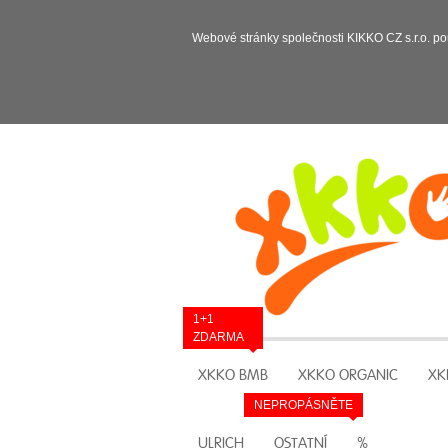
Webové stránky společnosti KIKKO CZ s.r.o. po
1+1
ZDARMA
XKKO BMB
XKKO ORGANIC
XK
NEPROPÁSNĚTE
ULRICH
OSTATNÍ
%