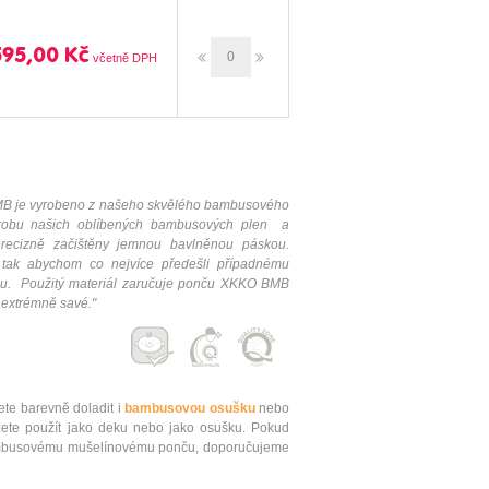
595,00 Kč
B je vyrobeno z našeho skvělého bambusového
ýrobu našich oblíbených bambusových plen a
recizně začištěny jemnou bavlněnou páskou.
tak abychom co nejvíce předešli případnému
ínu. Použitý materiál zaručuje ponču XKKO BMB
a extrémně savé.
"
e barevně doladit i
bambusovou
osušku
nebo
ete použít jako deku nebo jako osušku. Pokud
 bambusovému mušelínovému ponču, doporučujeme