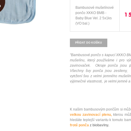
Bambusové mušelínové
pončo XKKO BMB -
1 
Baby Blue Vel. 2 5x1ks
(VO bal.)
PŘIDAT DO KOŠÍKU
"
Bambusové pončo s kapucí XKKO BM
mušelínu, který používáme i pro v
zavinovaček.
Okraje ponča jsou p
Všechny švy ponča jsou zesíleny, 
vytržení švu z velmi jemného mušel
výjimečné vlastnosti, je velmi jemné 
K našim bambusovým pončům si můžet
velkou zavinovací plenu,
kterou můž
hledáte teplejší variantu k tomuto
froté ponča
z biobavlny.