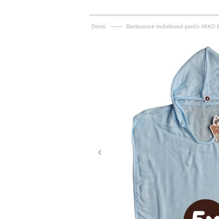
——
Domů
Bambusové mušelínové pončo XKKO BM