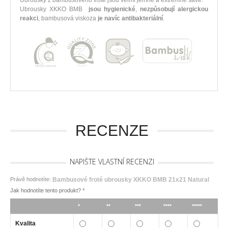
Ubrousky z bambusového froté jsou velmi jemné a extrémně savé.
Ubrousky XKKO BMB
jsou hygienické
,
nezpůsobují alergickou
reakci
, bambusová viskoza
je navíc antibakteriální
.
RECENZE
NAPIŠTE VLASTNÍ RECENZI
Právě hodnotíte:
Bambusové froté ubrousky XKKO BMB 21x21 Natural
Jak hodnotíte tento produkt?
*
*
**
***
****
*****
Kvalita