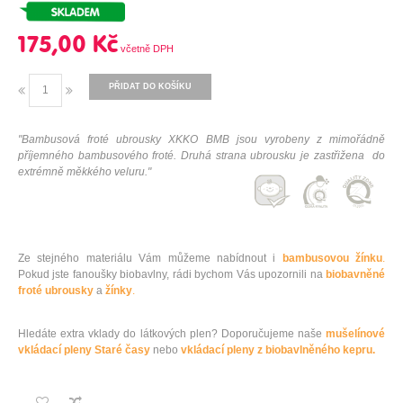
175,00 Kč
PŘIDAT DO KOŠÍKU
"Bambusová froté ubrousky XKKO BMB jsou vyrobeny z mimořádně
příjemného bambusového froté. Druhá strana ubrousku je zastřižena do
extrémně měkkého veluru."
Ze stejného materiálu Vám můžeme nabídnout i
bambusovou žínku
.
Pokud jste fanoušky biobavlny, rádi bychom Vás upozornili na
biobavněné
froté ubrousky
a
žínky
.
Hledáte extra vklady do látkových plen? Doporučujeme naše
mušelínové
vkládací pleny Staré časy
nebo
vkládací pleny z biobavlněného kepru.