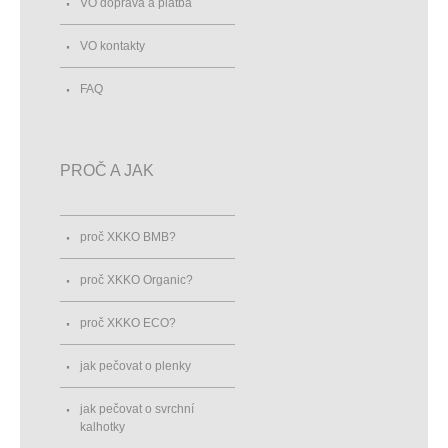
VO doprava a platba
VO kontakty
FAQ
PROČ A JAK
proč XKKO BMB?
proč XKKO Organic?
proč XKKO ECO?
jak pečovat o plenky
jak pečovat o svrchní
kalhotky