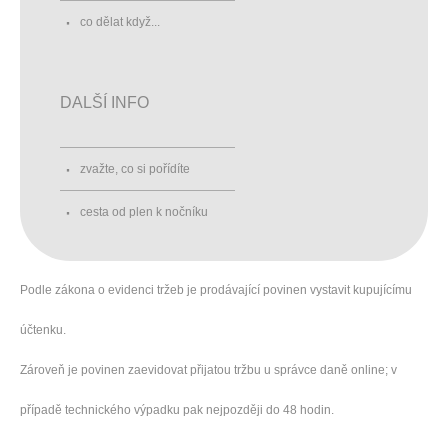
co dělat když...
DALŠÍ INFO
zvažte, co si pořídíte
cesta od plen k nočníku
Podle zákona o evidenci tržeb je prodávající povinen vystavit kupujícímu
účtenku.
Zároveň je povinen zaevidovat přijatou tržbu u správce daně online; v
případě technického výpadku pak nejpozději do 48 hodin.