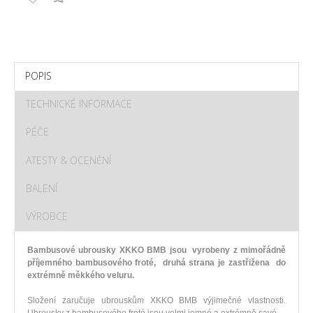
POPIS
TECHNICKÉ INFORMACE
PÉČE
ATESTY & OCENĚNÍ
BALENÍ
VÝROBCE
Bambusové ubrousky XKKO BMB jsou vyrobeny z mimořádně
příjemného bambusového froté, druhá strana je zastřižena do
extrémně měkkého veluru.
Složení zaručuje ubrouskům XKKO BMB výjimečné vlastnosti.