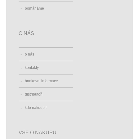
pomáháme
O NÁS
o nás
kontakty
bankovní informace
distributoři
kde nakoupit
VŠE O NÁKUPU