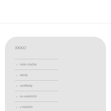
XKKO
naše značky
atesty
certifikáty
na veletrzích
v médiích