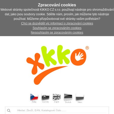
Zpracování cookies
Webové stránky společnosti KIKKO CZ s.r.o. používají nástroje pro shromažďování
dat, jako jsou soubory cookie. Sdělte nám, prosím, jak můžeme tyto nástroje
používat. Můžeme přizpůsobovat své stránky vašim potřebám?
Chci se dozvědět víc informací o zpracování cookies
Souhlasím se zpracováním cookies
Nesouhlasím se zpracováním cookies