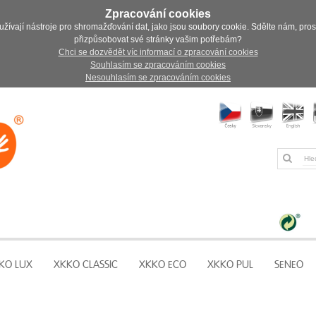
Zpracování cookies
užívají nástroje pro shromažďování dat, jako jsou soubory cookie. Sdělte nám, pro
přizpůsobovat své stránky vašim potřebám?
Chci se dozvědět víc informací o zpracování cookies
Souhlasím se zpracováním cookies
Nesouhlasím se zpracováním cookies
KO LUX
XKKO CLASSIC
XKKO ECO
XKKO PUL
SENEO