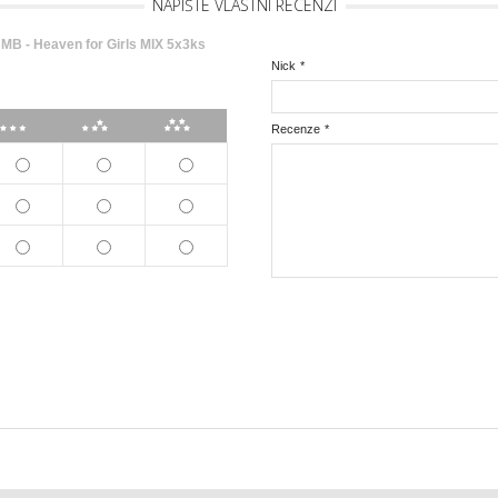
NAPIŠTE VLASTNÍ RECENZI
 - Heaven for Girls MIX 5x3ks
Nick
*
***
****
*****
Recenze
*