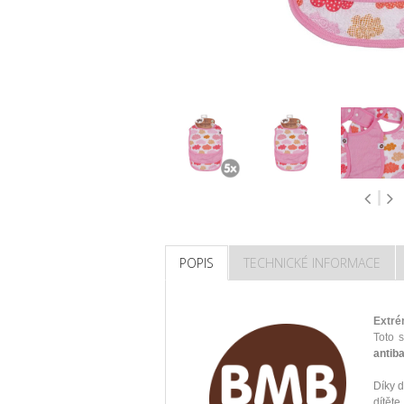
POPIS
TECHNICKÉ INFORMACE
Extré
Toto 
antib
Díky d
dítět