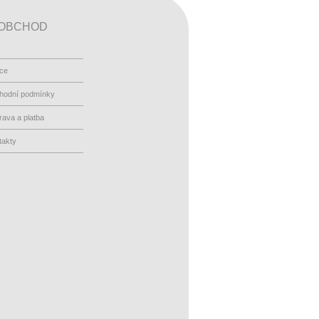
OBCHOD
ace
hodní podmínky
ava a platba
takty