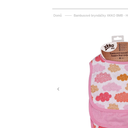
——
Domů
Bambusové bryndáčky XKKO BMB - Hea