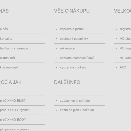
NÁS
VŠE O NÁKUPU
VELKO
o nás
doprava a platba
registr
kontakty
obchodní podmínky
VO obc
bankovní informace
reklamace
VO dopr
distributoři
ochrana osobních údajů
VO kon
kde nakoupit
využívání cookies
FAQ
OČ A JAK
DALŠÍ INFO
proč XKKO BMB?
zvažte, co si pořídíte
proč XKKO Organic?
cesta od plen k nočníku
proč XKKO ECO?
jak pečovat o plenky