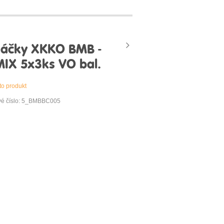
áčky XKKO BMB -
MIX 5x3ks VO bal.
to produkt
vé číslo: 5_BMBBC005