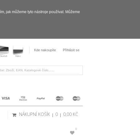
sím, jak můžeme tyto nástroje používat. Můžeme
Kde nakoupíte
Přihlásit se
NÁKUPNÍ KOŠÍK
0
0,00 KČ
0