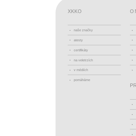
XKKO
O 
naše značky
atesty
certifikáty
na veletrzích
v médiích
pomáháme
PR