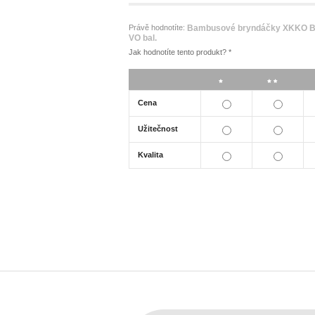
Právě hodnotíte:
Bambusové bryndáčky XKKO BMB
VO bal.
Jak hodnotíte tento produkt?
*
*
**
Cena
Užitečnost
Kvalita