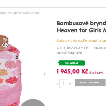
ven for Girls MIX 5x3ks VO bal.
Bambusové brynd
Heaven for Girls 
Buďte první, kdo napíše recenzi na ten
EAN: 5_8594161574644
Katalogo
Značka: XKKO BMB
1 945,00 Kč
PŘIDAT DO KOŠÍKU