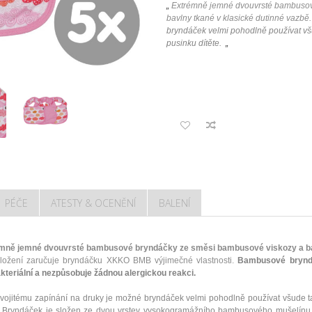
„
Extrémně jemné dvouvrsté bambusov
bavlny tkané v klasické dutinné vazbě.
bryndáček velmi pohodlně používat všu
pusinku dítěte.
„
PÉČE
ATESTY & OCENĚNÍ
BALENÍ
mně jemné dvouvrsté bambusové bryndáčky ze směsi bambusové viskozy a bavl
složení zaručuje bryndáčku XKKO BMB výjimečné vlastnosti.
Bambusové bryn
akteriální a nezpůsobuje žádnou alergickou reakci.
vojitému zapínání na druky je možné bryndáček velmi pohodlně používat všude ta
e. Bryndáček je složen ze dvou vrstev vysokogramážního bambusového mušelínu.