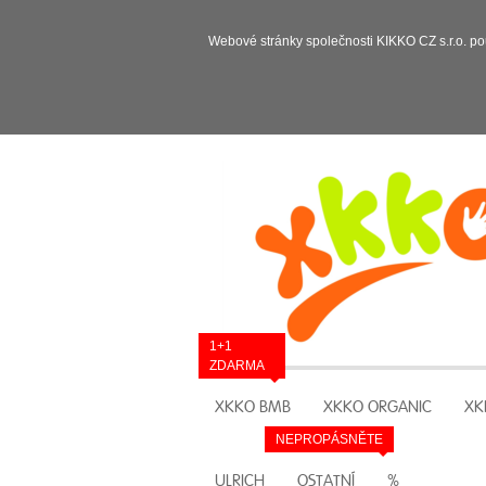
Webové stránky společnosti KIKKO CZ s.r.o. po
1+1
ZDARMA
XKKO BMB
XKKO ORGANIC
XK
NEPROPÁSNĚTE
ULRICH
OSTATNÍ
%