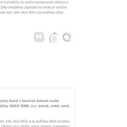
é bryndáčky ze směsi bambusové viskozy a
Díky dvojitému zapínání na druky je možné
de tam, kde něco těče a je potřeba utírat
ny tkané v klasické dutinné vazbě.
dáčky XKKO BMB
jsou
jemné, velmi savé,
m, kde něco těče a je potřeba utírat pusinku
 Okraje jsou obšity velmi jemnou bavlněnou