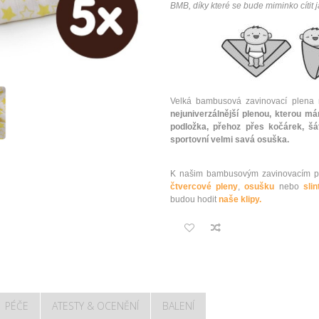
BMB, díky které se bude miminko cítit 
Velká bambusová zavinovací plena 
nejuniverzálnější plenou, kterou m
podložka, přehoz přes kočárek, š
sportovní velmi savá osuška.
K našim bambusovým zavinovacím pl
čtvercové pleny
,
osušku
nebo
sli
budou hodit
naše klipy.
PÉČE
ATESTY & OCENĚNÍ
BALENÍ