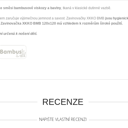
e směsi bambusové viskozy a bavlny
, tkaná v klasické dutinné vazbě.
álem zaručuje výjimečnou jemnost a savost. Zavinovačky XKKO BMB
jsou hygienick
ní. Zavinovačka XKKO BMB 120x120 má vzhledem k rozměrům široké použití.
í určená k nošení dětí.
RECENZE
NAPIŠTE VLASTNÍ RECENZI