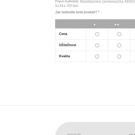
Právě hodnotíte:
Bambusová zavinovačka XKKO B
5x1ks VO bal.
Jak hodnotíte tento produkt?
*
*
**
Cena
Užitečnost
Kvalita