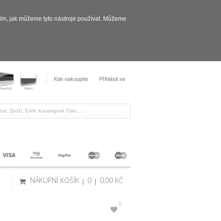
sím, jak můžeme tyto nástroje používat. Můžeme
Kde nakoupíte
Přihlásit se
NÁKUPNÍ KOŠÍK
0
0,00 KČ
0