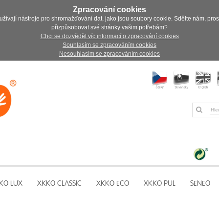
Zpracování cookies
užívají nástroje pro shromažďování dat, jako jsou soubory cookie. Sdělte nám, pro
přizpůsobovat své stránky vašim potřebám?
Chci se dozvědět víc informací o zpracování cookies
Souhlasím se zpracováním cookies
Nesouhlasím se zpracováním cookies
KO LUX
XKKO CLASSIC
XKKO ECO
XKKO PUL
SENEO