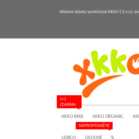
Webové stránky společnosti KIKKO CZ s.r.o. po
1+1
ZDARMA
XKKO BMB
XKKO ORGANIC
XK
NEPROPÁSNĚTE
ULRICH
OSTATNÍ
%