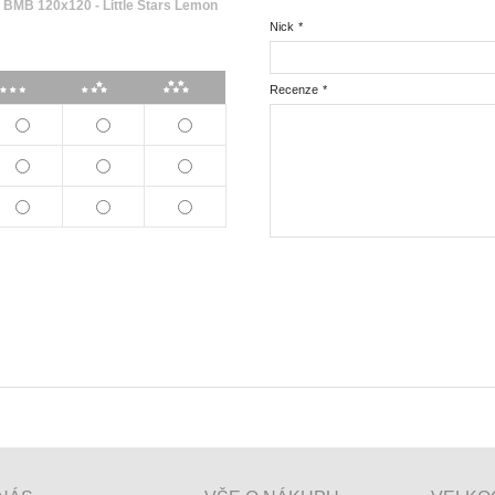
MB 120x120 - Little Stars Lemon
Nick
*
***
****
*****
Recenze
*