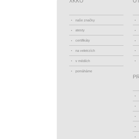
XKKO
O 
naše značky
atesty
certifikáty
na veletrzích
v médiích
pomáháme
PR