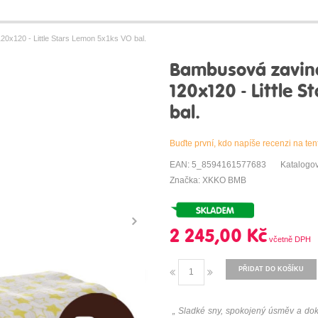
120 - Little Stars Lemon 5x1ks VO bal.
Bambusová zavi
120x120 - Little 
bal.
Buďte první, kdo napíše recenzi na ten
EAN: 5_8594161577683
Katalogo
Značka: XKKO BMB
2 245,00 Kč
PŘIDAT DO KOŠÍKU
„ Sladké sny, spokojený úsměv a do