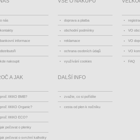
NÁS
VŠE O NÁKUPU
VELKO
o nás
doprava a platba
registr
kontakty
obchodní podmínky
VO obc
bankovní informace
reklamace
VO dopr
distributoři
ochrana osobních údajů
VO kon
kde nakoupit
využívání cookies
FAQ
OČ A JAK
DALŠÍ INFO
proč XKKO BMB?
zvažte, co si pořídíte
proč XKKO Organic?
cesta od plen k nočníku
proč XKKO ECO?
jak pečovat o plenky
jak pečovat o svrchní kalhotky