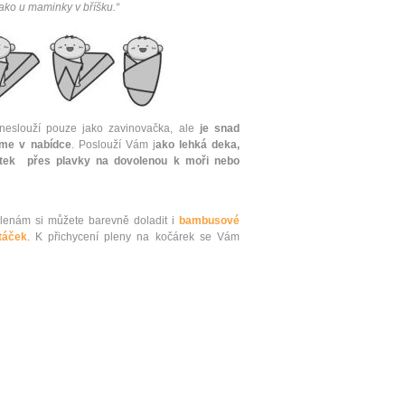
jako u maminky v bříšku.“
neslouží pouze jako zavinovačka, ale
je snad
áme v nabídce
. Poslouží Vám j
ako lehká deka,
átek přes plavky na dovolenou k moři nebo
enám si můžete barevně doladit i
bambusové
ntáček
. K přichycení pleny na kočárek se Vám