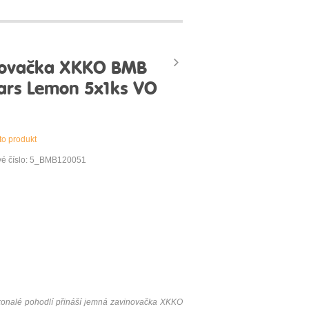
novačka XKKO BMB
Stars Lemon 5x1ks VO
to produkt
vé číslo: 5_BMB120051
konalé pohodlí přináší jemná zavinovačka XKKO