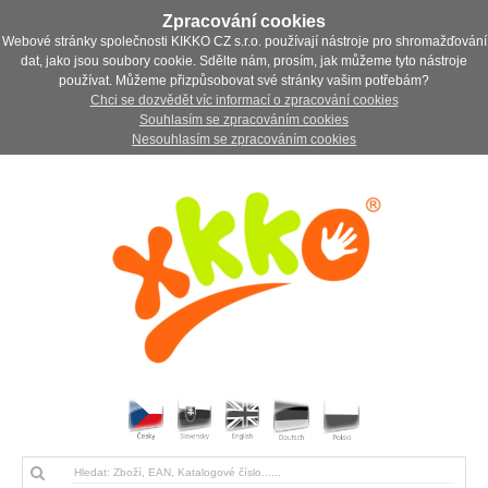
Zpracování cookies
Webové stránky společnosti KIKKO CZ s.r.o. používají nástroje pro shromažďování
dat, jako jsou soubory cookie. Sdělte nám, prosím, jak můžeme tyto nástroje
používat. Můžeme přizpůsobovat své stránky vašim potřebám?
Chci se dozvědět víc informací o zpracování cookies
Souhlasím se zpracováním cookies
Nesouhlasím se zpracováním cookies