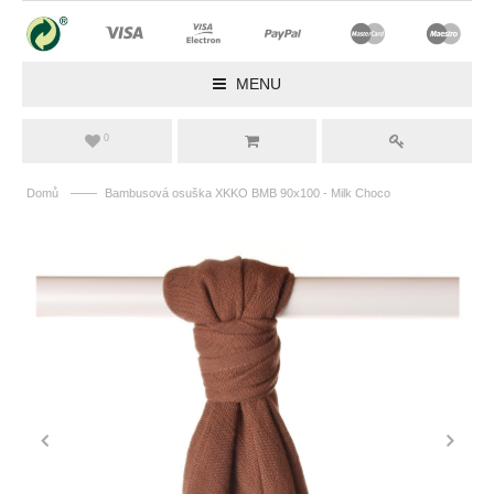
MENU
0
——
Domů
Bambusová osuška XKKO BMB 90x100 - Milk Choco