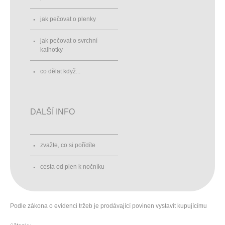
jak pečovat o plenky
jak pečovat o svrchní
kalhotky
co dělat když...
DALŠÍ INFO
zvažte, co si pořídíte
cesta od plen k nočníku
Podle zákona o evidenci tržeb je prodávající povinen vystavit kupujícímu