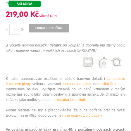
219,00 Kč
PŘIDAT DO KOŠÍKU
„Hýčkejte jemnou pokožku děťátka po koupání a dopřejte mu stejný pocit,
jako v mámině náručí, i v měkkých osuškách XKKO BMB.“
K našim bambusovým osuškám si můžete barevně doladit i
bambusové
čtvercové pleny
, velkou zavinovací
bambusovou plenu
nebo
slintáček
.
Bambusové osušky využijete ideálně po koupání, vzhledem k malým
rozměrům jsou to taky ideální cestovní a sportovní ručníky. Jejich místo je v
kočárku jako podložka nebo
na kočárku jako stínítko
,
Pokud hledáte osušky a předpokládáte, že bude potřeba prát na vyšší
teplotu, než je 40st., doporučujeme
naše osušky z bio bavlny.
Ve většině případů je však praní na 40, s použitím moderních pracích