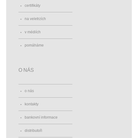
certifikáty
na veletrzích
v médiích
pomáháme
O NÁS
o nás
kontakty
bankovní informace
distributoři