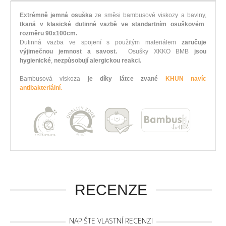
Extrémně jemná osuška
ze směsi bambusové viskozy a bavlny,
tkaná v klasické dutinné vazbě ve standartním osuškovém
rozměru 90x100cm.
Dutinná vazba ve spojení s použitým materiálem
zaručuje
výjimečnou jemnost a savost.
Osušky XKKO BMB
jsou
hygienické
,
nezpůsobují alergickou reakci.
Bambusová viskoza
je díky látce zvané
KHUN navíc
antibakteriální
.
RECENZE
NAPIŠTE VLASTNÍ RECENZI