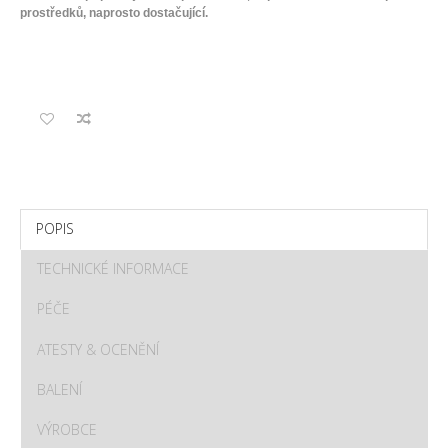
prostředků, naprosto dostačující.
POPIS
TECHNICKÉ INFORMACE
PÉČE
ATESTY & OCENĚNÍ
BALENÍ
VÝROBCE