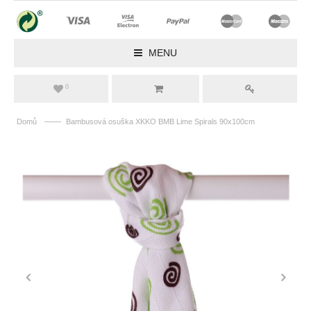
MENU
0
——
Domů
Bambusová osuška XKKO BMB Lime Spirals 90x100cm