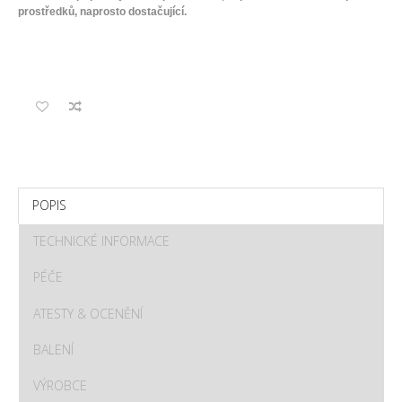
prostředků, naprosto dostačující.
POPIS
TECHNICKÉ INFORMACE
PÉČE
ATESTY & OCENĚNÍ
BALENÍ
VÝROBCE