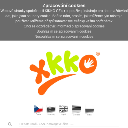
Zpracování cookies
Webové stránky společnosti KIKKO CZ s.r.o. používají nástroje pro shromažďování
dat, jako jsou soubory cookie. Sdělte nám, prosím, jak můžeme tyto nástroje
používat. Můžeme přizpůsobovat své stránky vašim potřebám?
Chci se dozvědět víc informací o zpracování cookies
Souhlasím se zpracováním cookies
Nesouhlasím se zpracováním cookies