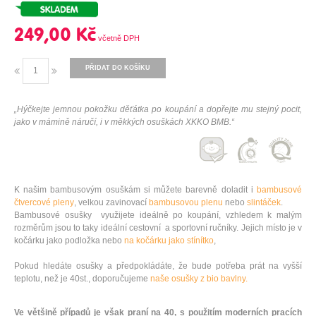
249,00 Kč
PŘIDAT DO KOŠÍKU
„Hýčkejte jemnou pokožku děťátka po koupání a dopřejte mu stejný pocit,
jako v mámině náručí, i v měkkých osuškách XKKO BMB.“
K našim bambusovým osuškám si můžete barevně doladit i
bambusové
čtvercové pleny
, velkou zavinovací
bambusovou plenu
nebo
slintáček
.
Bambusové osušky využijete ideálně po koupání, vzhledem k malým
rozměrům jsou to taky ideální cestovní a sportovní ručníky. Jejich místo je v
kočárku jako podložka nebo
na kočárku jako stínítko
,
Pokud hledáte osušky a předpokládáte, že bude potřeba prát na vyšší
teplotu, než je 40st., doporučujeme
naše osušky z bio bavlny.
Ve většině případů je však praní na 40, s použitím moderních pracích