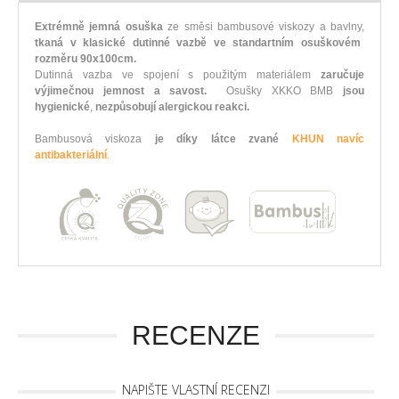
Extrémně jemná osuška
ze směsi bambusové viskozy a bavlny,
tkaná v klasické dutinné vazbě ve standartním osuškovém
rozměru 90x100cm.
Dutinná vazba ve spojení s použitým materiálem
zaručuje
výjimečnou jemnost a savost.
Osušky XKKO BMB
jsou
hygienické
,
nezpůsobují alergickou reakci.
Bambusová viskoza
je díky látce zvané
KHUN navíc
antibakteriální
.
RECENZE
NAPIŠTE VLASTNÍ RECENZI