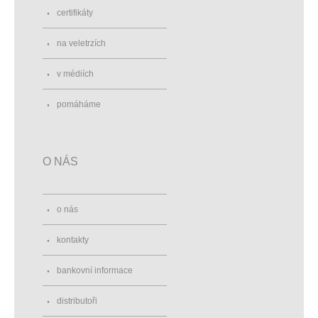
certifikáty
na veletrzích
v médiích
pomáháme
O NÁS
o nás
kontakty
bankovní informace
distributoři