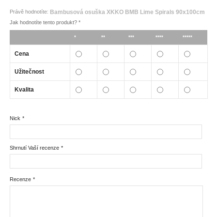
Právě hodnotíte:
Bambusová osuška XKKO BMB Lime Spirals 90x100cm
Jak hodnotíte tento produkt?
*
*
**
***
****
*****
Cena
Užitečnost
Kvalita
Nick
*
Shrnutí Vaší recenze
*
Recenze
*