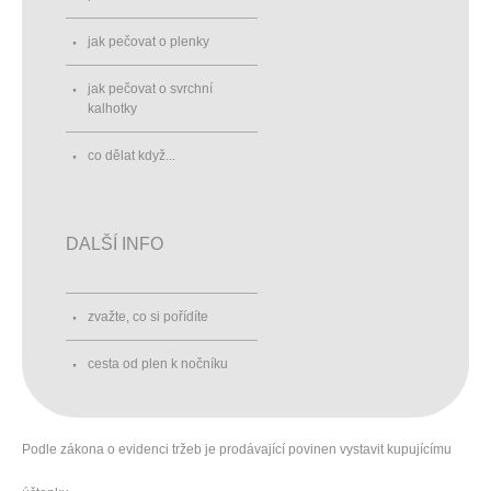
jak pečovat o plenky
jak pečovat o svrchní
kalhotky
co dělat když...
DALŠÍ INFO
zvažte, co si pořídíte
cesta od plen k nočníku
Podle zákona o evidenci tržeb je prodávající povinen vystavit kupujícímu