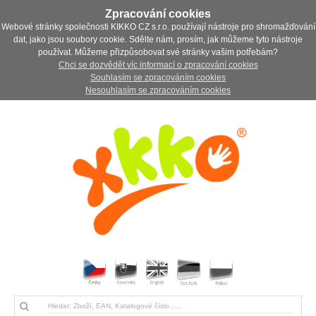
Zpracování cookies
Webové stránky společnosti KIKKO CZ s.r.o. používají nástroje pro shromažďování
dat, jako jsou soubory cookie. Sdělte nám, prosím, jak můžeme tyto nástroje
používat. Můžeme přizpůsobovat své stránky vašim potřebám?
Chci se dozvědět víc informací o zpracování cookies
Souhlasím se zpracováním cookies
Nesouhlasím se zpracováním cookies