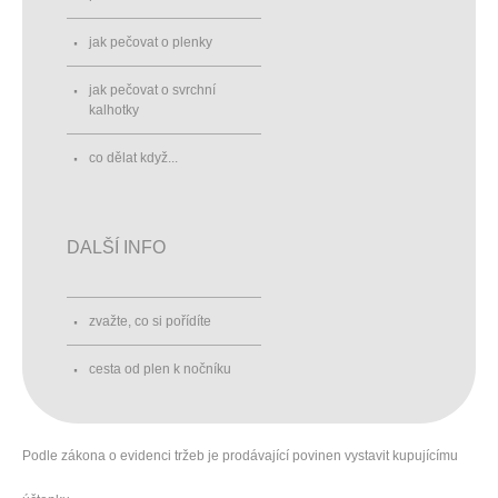
jak pečovat o plenky
jak pečovat o svrchní
kalhotky
co dělat když...
DALŠÍ INFO
zvažte, co si pořídíte
cesta od plen k nočníku
Podle zákona o evidenci tržeb je prodávající povinen vystavit kupujícímu