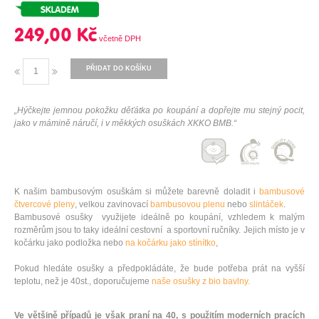
249,00 Kč
PŘIDAT DO KOŠÍKU
„Hýčkejte jemnou pokožku děťátka po koupání a dopřejte mu stejný pocit,
jako v mámině náručí, i v měkkých osuškách XKKO BMB.“
K našim bambusovým osuškám si můžete barevně doladit i
bambusové
čtvercové pleny
, velkou zavinovací
bambusovou plenu
nebo
slintáček
.
Bambusové osušky využijete ideálně po koupání, vzhledem k malým
rozměrům jsou to taky ideální cestovní a sportovní ručníky. Jejich místo je v
kočárku jako podložka nebo
na kočárku jako stínítko
,
Pokud hledáte osušky a předpokládáte, že bude potřeba prát na vyšší
teplotu, než je 40st., doporučujeme
naše osušky z bio bavlny.
Ve většině případů je však praní na 40, s použitím moderních pracích