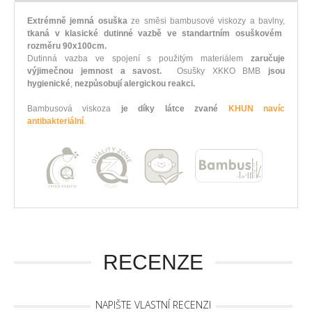
Extrémně jemná osuška
ze směsi bambusové viskozy a bavlny,
tkaná v klasické dutinné vazbě ve standartním osuškovém
rozměru 90x100cm.
Dutinná vazba ve spojení s použitým materiálem
zaručuje
výjimečnou jemnost a savost.
Osušky XKKO BMB
jsou
hygienické
,
nezpůsobují alergickou reakci.
Bambusová viskoza
je díky látce zvané
KHUN navíc
antibakteriální
.
RECENZE
NAPIŠTE VLASTNÍ RECENZI