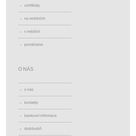
certifikáty
na veletrzích
v médiích
pomáháme
O NÁS
o nás
kontakty
bankovní informace
distributoři