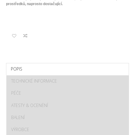
prostředků, naprosto dostačující.
POPIS
TECHNICKÉ INFORMACE
PÉČE
ATESTY & OCENĚNÍ
BALENÍ
VÝROBCE