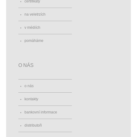
certifikáty
na veletrzích
v médiích
pomáháme
O NÁS
o nás
kontakty
bankovní informace
distributoři