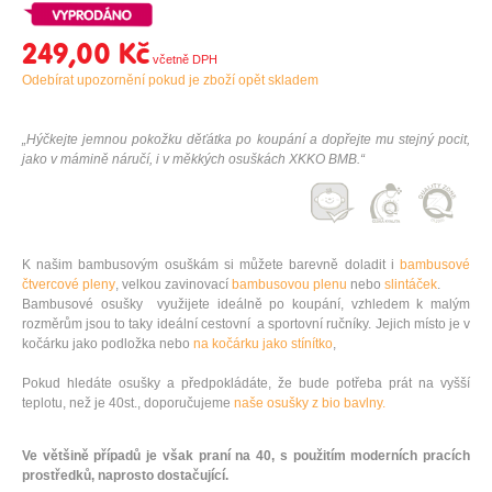
249,00 Kč
Odebírat upozornění pokud je zboží opět skladem
„Hýčkejte jemnou pokožku děťátka po koupání a dopřejte mu stejný pocit,
jako v mámině náručí, i v měkkých osuškách XKKO BMB.“
K našim bambusovým osuškám si můžete barevně doladit i
bambusové
čtvercové pleny
, velkou zavinovací
bambusovou plenu
nebo
slintáček
.
Bambusové osušky využijete ideálně po koupání, vzhledem k malým
rozměrům jsou to taky ideální cestovní a sportovní ručníky. Jejich místo je v
kočárku jako podložka nebo
na kočárku jako stínítko
,
Pokud hledáte osušky a předpokládáte, že bude potřeba prát na vyšší
teplotu, než je 40st., doporučujeme
naše osušky z bio bavlny.
Ve většině případů je však praní na 40, s použitím moderních pracích
prostředků, naprosto dostačující.