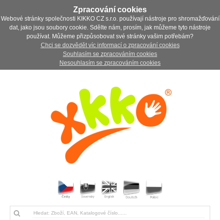
Zpracování cookies
Webové stránky společnosti KIKKO CZ s.r.o. používají nástroje pro shromažďování
dat, jako jsou soubory cookie. Sdělte nám, prosím, jak můžeme tyto nástroje
používat. Můžeme přizpůsobovat své stránky vašim potřebám?
Chci se dozvědět víc informací o zpracování cookies
Souhlasím se zpracováním cookies
Nesouhlasím se zpracováním cookies