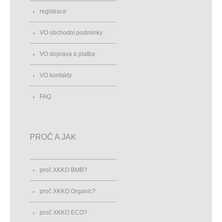
registrace
VO obchodní podmínky
VO doprava a platba
VO kontakty
FAQ
PROČ A JAK
proč XKKO BMB?
proč XKKO Organic?
proč XKKO ECO?