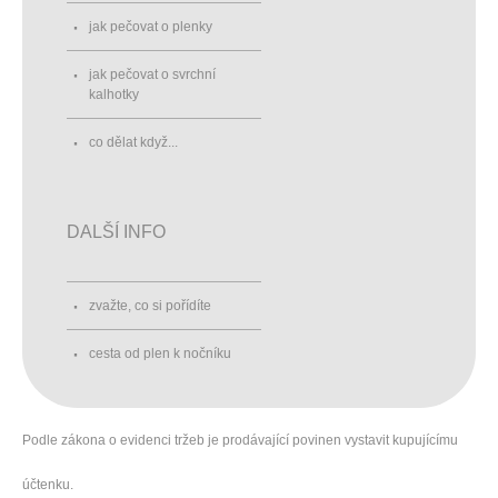
jak pečovat o plenky
jak pečovat o svrchní
kalhotky
co dělat když...
DALŠÍ INFO
zvažte, co si pořídíte
cesta od plen k nočníku
Podle zákona o evidenci tržeb je prodávající povinen vystavit kupujícímu
účtenku.