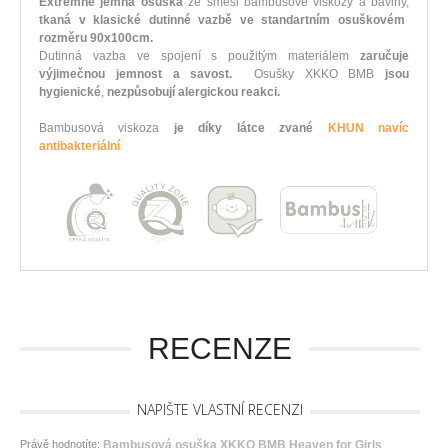
Extrémně jemná osuška
ze směsi bambusové viskozy a bavlny,
tkaná v klasické dutinné vazbě ve standartním osuškovém
rozměru 90x100cm.
Dutinná vazba ve spojení s použitým materiálem
zaručuje
výjimečnou jemnost a savost.
Osušky XKKO BMB
jsou
hygienické
,
nezpůsobují alergickou reakci.
Bambusová viskoza
je díky látce zvané
KHUN navíc
antibakteriální
.
RECENZE
NAPIŠTE VLASTNÍ RECENZI
Právě hodnotíte:
Bambusová osuška XKKO BMB Heaven for Girls