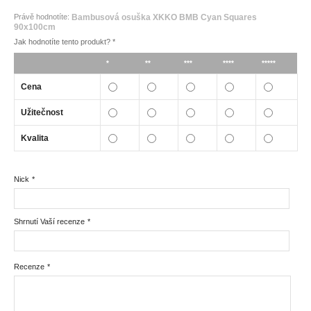
Právě hodnotíte:
Bambusová osuška XKKO BMB Cyan Squares
90x100cm
Jak hodnotíte tento produkt?
*
*
**
***
****
*****
Cena
Užitečnost
Kvalita
Nick
*
Shrnutí Vaší recenze
*
Recenze
*