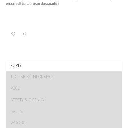
prostředků, naprosto dostačující.
POPIS
TECHNICKÉ INFORMACE
PÉČE
ATESTY & OCENĚNÍ
BALENÍ
VÝROBCE