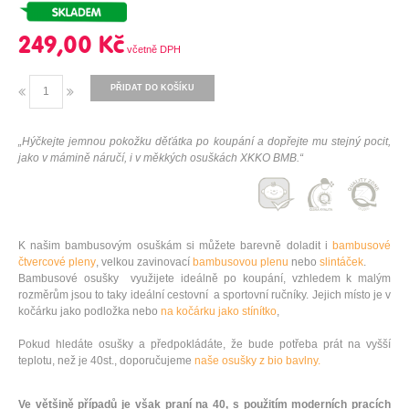
249,00 Kč
PŘIDAT DO KOŠÍKU
„Hýčkejte jemnou pokožku děťátka po koupání a dopřejte mu stejný pocit,
jako v mámině náručí, i v měkkých osuškách XKKO BMB.“
K našim bambusovým osuškám si můžete barevně doladit i
bambusové
čtvercové pleny
, velkou zavinovací
bambusovou plenu
nebo
slintáček
.
Bambusové osušky využijete ideálně po koupání, vzhledem k malým
rozměrům jsou to taky ideální cestovní a sportovní ručníky. Jejich místo je v
kočárku jako podložka nebo
na kočárku jako stínítko
,
Pokud hledáte osušky a předpokládáte, že bude potřeba prát na vyšší
teplotu, než je 40st., doporučujeme
naše osušky z bio bavlny.
Ve většině případů je však praní na 40, s použitím moderních pracích