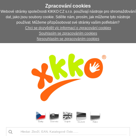
Zpracování cookies
Webové stránky společnosti KIKKO CZ s.r.o. používají nástroje pro shromažďování
dat, jako jsou soubory cookie. Sdělte nám, prosím, jak můžeme tyto nástroje
používat. Můžeme přizpůsobovat své stránky vašim potřebám?
Chci se dozvědět víc informací o zpracování cookies
Souhlasím se zpracováním cookies
Nesouhlasím se zpracováním cookies