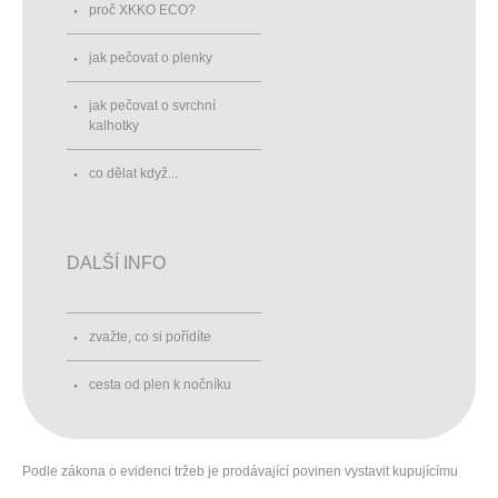
proč XKKO ECO?
jak pečovat o plenky
jak pečovat o svrchní
kalhotky
co dělat když...
DALŠÍ INFO
zvažte, co si pořídíte
cesta od plen k nočníku
Podle zákona o evidenci tržeb je prodávající povinen vystavit kupujícímu