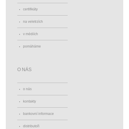
certifikáty
na veletrzích
v médiích
pomáháme
O NÁS
o nás
kontakty
bankovní informace
distributoři