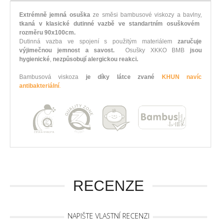
Extrémně jemná osuška
ze směsi bambusové viskozy a bavlny,
tkaná v klasické dutinné vazbě ve standartním osuškovém
rozměru 90x100cm.
Dutinná vazba ve spojení s použitým materiálem
zaručuje
výjimečnou jemnost a savost.
Osušky XKKO BMB
jsou
hygienické
,
nezpůsobují alergickou reakci.
Bambusová viskoza
je díky látce zvané
KHUN navíc
antibakteriální
.
RECENZE
NAPIŠTE VLASTNÍ RECENZI