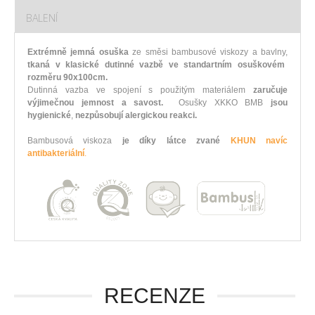
BALENÍ
Extrémně jemná osuška
ze směsi bambusové viskozy a bavlny,
tkaná v klasické dutinné vazbě ve standartním osuškovém
rozměru 90x100cm.
Dutinná vazba ve spojení s použitým materiálem
zaručuje
výjimečnou jemnost a savost.
Osušky XKKO BMB
jsou
hygienické
,
nezpůsobují alergickou reakci.
Bambusová viskoza
je díky látce zvané
KHUN navíc
antibakteriální
.
RECENZE