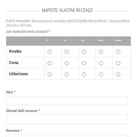
NAPIŠTE VLASTNÍ RECENZI
Právě hodnotíte:
Bambusová osuška XKKO BMB 90x100cm - Ocean Blue
10x1ks VO bal.
Jak hodnotíte tento produkt?
*
*
**
***
****
*****
Kvalita
Cena
Užitečnost
Nick
*
Shrnutí Vaší recenze
*
Recenze
*