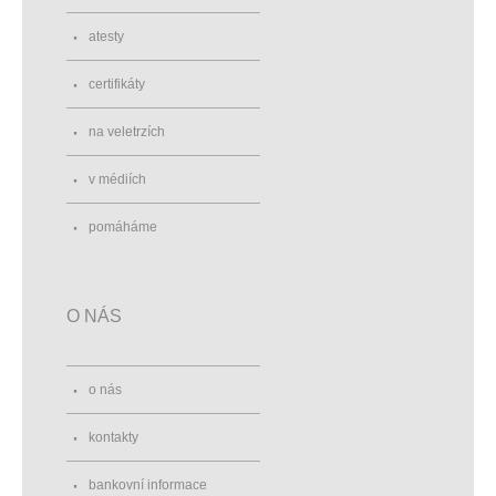
atesty
certifikáty
na veletrzích
v médiích
pomáháme
O NÁS
o nás
kontakty
bankovní informace