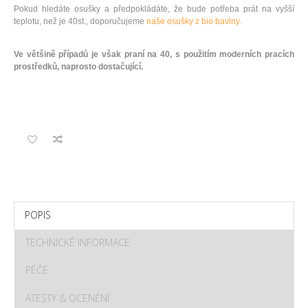
Pokud hledáte osušky a předpokládáte, že bude potřeba prát na vyšší
teplotu, než je 40st., doporučujeme
naše osušky z bio bavlny.
Ve většině případů je však praní na 40, s použitím moderních pracích
prostředků, naprosto dostačující.
POPIS
TECHNICKÉ INFORMACE
PÉČE
ATESTY & OCENĚNÍ