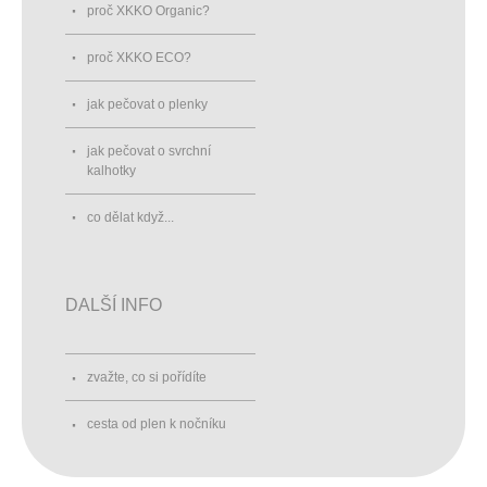
proč XKKO Organic?
proč XKKO ECO?
jak pečovat o plenky
jak pečovat o svrchní
kalhotky
co dělat když...
DALŠÍ INFO
zvažte, co si pořídíte
cesta od plen k nočníku