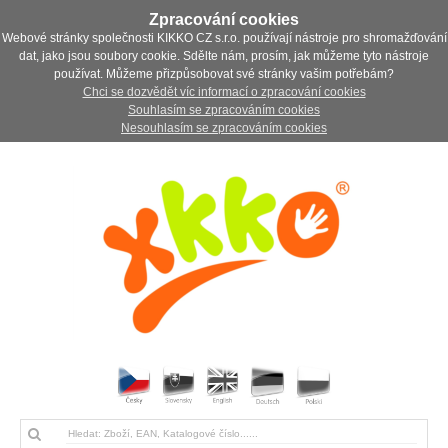
Zpracování cookies
Webové stránky společnosti KIKKO CZ s.r.o. používají nástroje pro shromažďování
dat, jako jsou soubory cookie. Sdělte nám, prosím, jak můžeme tyto nástroje
používat. Můžeme přizpůsobovat své stránky vašim potřebám?
Chci se dozvědět víc informací o zpracování cookies
Souhlasím se zpracováním cookies
Nesouhlasím se zpracováním cookies