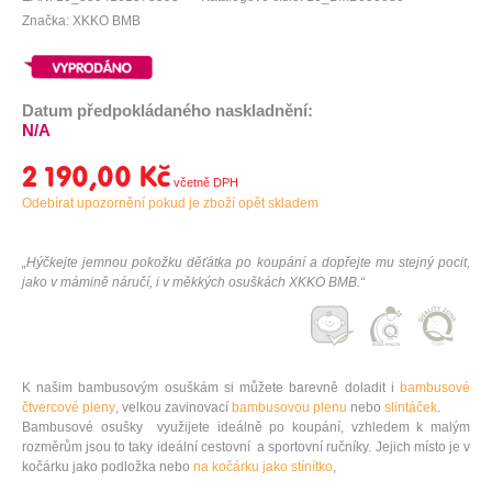
Značka: XKKO BMB
Datum předpokládaného naskladnění:
N/A
2 190,00 Kč
Odebírat upozornění pokud je zboží opět skladem
„Hýčkejte jemnou pokožku děťátka po koupání a dopřejte mu stejný pocit,
jako v mámině náručí, i v měkkých osuškách XKKO BMB.“
K našim bambusovým osuškám si můžete barevně doladit i
bambusové
čtvercové pleny
, velkou zavinovací
bambusovou plenu
nebo
slintáček
.
Bambusové osušky využijete ideálně po koupání, vzhledem k malým
rozměrům jsou to taky ideální cestovní a sportovní ručníky. Jejich místo je v
kočárku jako podložka nebo
na kočárku jako stínítko
,