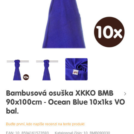
Bambusová osuška XKKO BMB
90x100cm - Ocean Blue 10x1ks VO
bal.
Buďte první, kdo napíše recenzi na tento produkt
EAN: 10_8594161573593
Katalogové číslo: 10_BMB090030