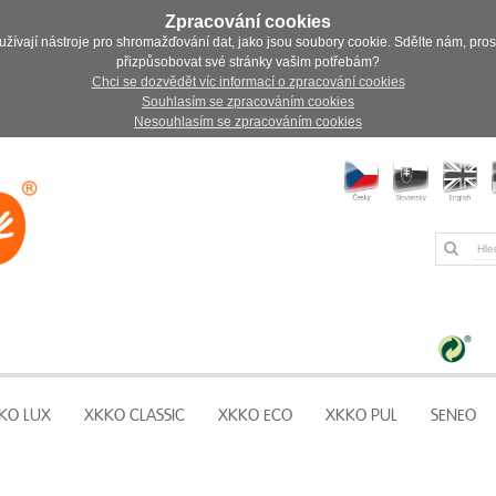
Zpracování cookies
užívají nástroje pro shromažďování dat, jako jsou soubory cookie. Sdělte nám, pro
přizpůsobovat své stránky vašim potřebám?
Chci se dozvědět víc informací o zpracování cookies
Souhlasím se zpracováním cookies
Nesouhlasím se zpracováním cookies
KO LUX
XKKO CLASSIC
XKKO ECO
XKKO PUL
SENEO