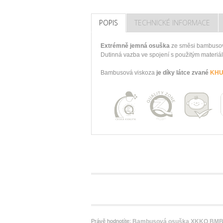
POPIS
TECHNICKÉ INFORMACE
Extrémně jemná osuška
ze směsi bambusové
Dutinná vazba ve spojení s použitým materiá
Bambusová viskoza
je díky látce zvané
KHUN
Právě hodnotíte:
Bambusová osuška XKKO BMB 9