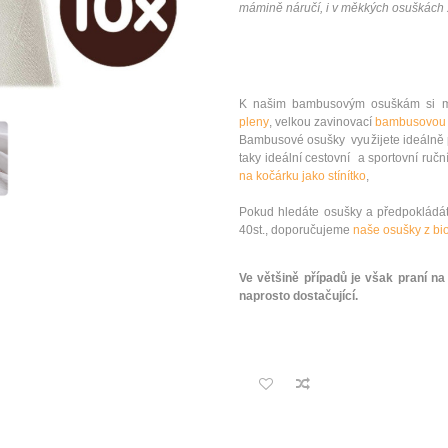
mámině náručí, i v měkkých osuškác
K našim bambusovým osuškám si mů
pleny
, velkou zavinovací
bambusovou 
Bambusové osušky využijete ideálně 
taky ideální cestovní a sportovní ručn
na kočárku jako stínítko
,
Pokud hledáte osušky a předpokládáte
40st., doporučujeme
naše osušky z bi
Ve většině případů je však praní na
naprosto dostačující.