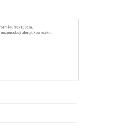
 rozměru 90x100cm.
,
nezpůsobují alergickou reakci.