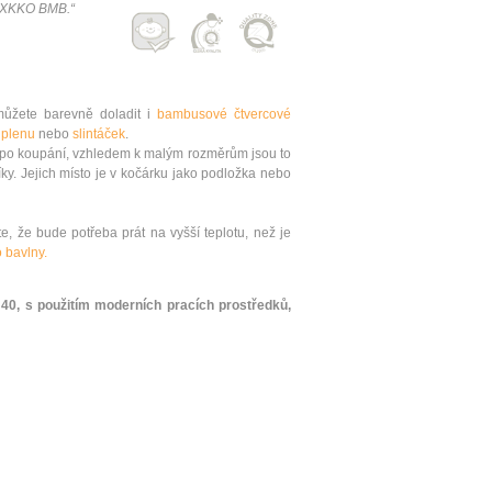
h XKKO BMB.“
žete barevně doladit i
bambusové čtvercové
plenu
nebo
slintáček
.
po koupání, vzhledem k malým rozměrům jsou to
íky. Jejich místo je v kočárku jako podložka nebo
, že bude potřeba prát na vyšší teplotu, než je
o bavlny.
 40, s použitím moderních pracích prostředků,