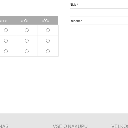
Nick
*
***
****
*****
Recenze
*
NÁS
VŠE O NÁKUPU
VELKO