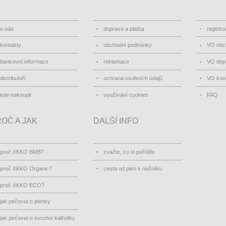
o nás
doprava a platba
registr
kontakty
obchodní podmínky
VO obc
bankovní informace
reklamace
VO dopr
distributoři
ochrana osobních údajů
VO kon
kde nakoupit
využívání cookies
FAQ
OČ A JAK
DALŠÍ INFO
proč XKKO BMB?
zvažte, co si pořídíte
proč XKKO Organic?
cesta od plen k nočníku
proč XKKO ECO?
jak pečovat o plenky
jak pečovat o svrchní kalhotky