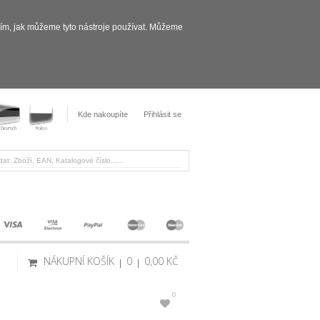
sím, jak můžeme tyto nástroje používat. Můžeme
Kde nakoupíte
Přihlásit se
NÁKUPNÍ KOŠÍK
0
0,00 KČ
0