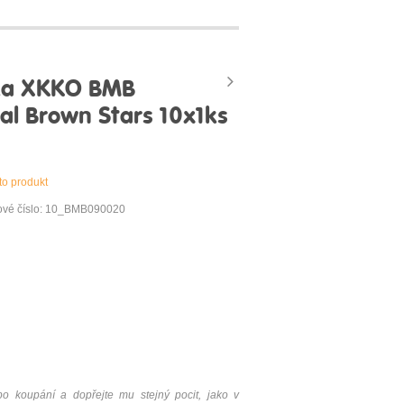
ka XKKO BMB
al Brown Stars 10x1ks
to produkt
ové číslo: 10_BMB090020
o koupání a dopřejte mu stejný pocit, jako v