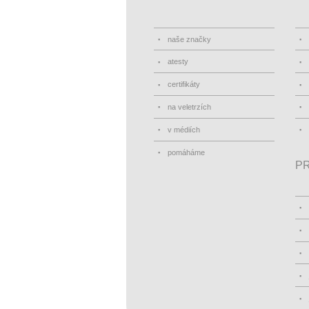
naše značky
atesty
certifikáty
na veletrzích
v médiích
pomáháme
PR