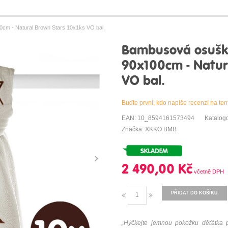
 - Natural Brown Stars 10x1ks VO bal.
Bambusová osuš
90x100cm - Natur
VO bal.
Buďte první, kdo napíše recenzi na ten
EAN: 10_8594161573494
Katalog
Značka: XKKO BMB
2 490,00 Kč
PŘIDAT DO KOŠÍKU
„Hýčkejte jemnou pokožku děťátka p