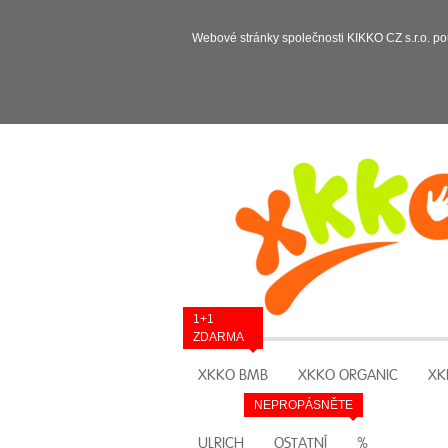
Webové stránky společnosti KIKKO CZ s.r.o. po
1+1
ZDARMA
XKKO BMB
XKKO ORGANIC
XK
NEPROPÁSNĚTE
ULRICH
OSTATNÍ
%