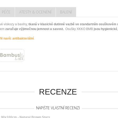
PÉČE
ATESTY & OCENĚNÍ
BALENÍ
 viskozy a bavlny,
tkaná v klasické dutinné vazbě ve standartním osuškovém
lem
zaručuje výjimečnou jemnost a savost.
Osušky XKKO BMB
jsou hygienické
 navíc antibakteriální
.
RECENZE
NAPIŠTE VLASTNÍ RECENZI
0x100cm - Natural Brown Stars