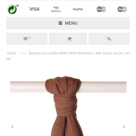
MENU
0
——
Domů
Bambusová osuška XKKO BMB 90x100cm - Milk Choco 10x1ks VO
bal.