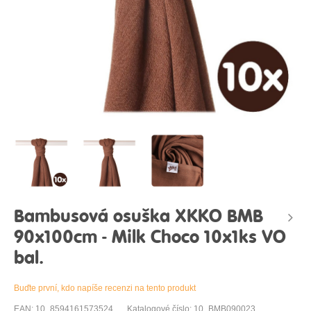
Bambusová osuška XKKO BMB
90x100cm - Milk Choco 10x1ks VO
bal.
Buďte první, kdo napíše recenzi na tento produkt
EAN: 10_8594161573524
Katalogové číslo: 10_BMB090023