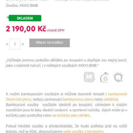
Značka: XKKO BMB
2 190,00 Kč
PŘIDAT DO KOŠÍKU
„Hýčkejte jemnou pokožku děťátka po koupání a dopřejte mu stejný pocit,
jako v mámině náručí, i v měkkých osuškách XKKO BMB.“
K našim bambusovým osuškám si můžete barevně doladit i
bambusové
čtvercové pleny
, velkou zavinovací
bambusovou plenu
nebo
slintáček
.
Bambusové osušky využijete ideálně po koupání, vzhledem k malým
rozměrům jsou to taky ideální cestovní a sportovní ručníky. Jejich místo je v
kočárku jako podložka nebo
na kočárku jako stínítko
,
Pokud hledáte osušky a předpokládáte, že bude potřeba prát na vyšší
teplotu, než je 40st., doporučujeme
naše osušky z bio bavlny.