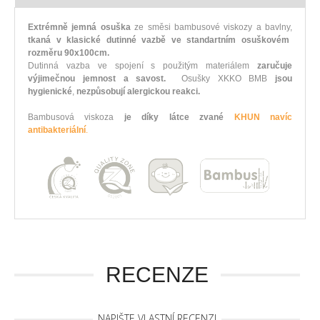
Extrémně jemná osuška
ze směsi bambusové viskozy a bavlny,
tkaná v klasické dutinné vazbě ve standartním osuškovém
rozměru 90x100cm.
Dutinná vazba ve spojení s použitým materiálem
zaručuje
výjimečnou jemnost a savost.
Osušky XKKO BMB
jsou
hygienické
,
nezpůsobují alergickou reakci.
Bambusová viskoza
je díky látce zvané
KHUN navíc
antibakteriální
.
RECENZE
NAPIŠTE VLASTNÍ RECENZI