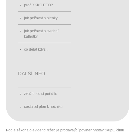
proč XKKO ECO?
jak pečovat o plenky
jak pečovat o svrchní
kalhotky
co dělat když...
DALŠÍ INFO
zvažte, co si pořídíte
cesta od plen k nočníku
Podle zákona o evidenci tržeb je prodávající povinen vystavit kupujícímu