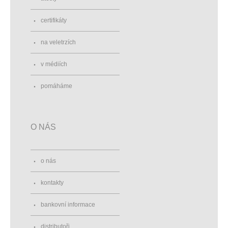
certifikáty
na veletrzích
v médiích
pomáháme
O NÁS
o nás
kontakty
bankovní informace
distributoři