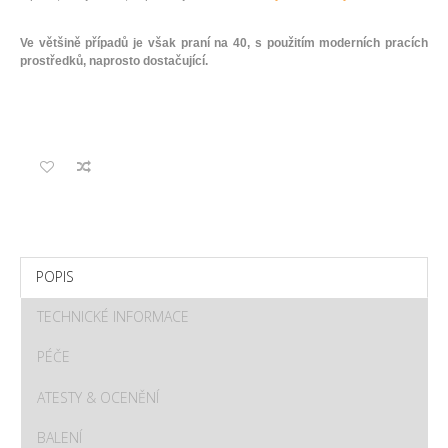
Ve většině případů je však praní na 40, s použitím moderních pracích
prostředků, naprosto dostačující.
POPIS
TECHNICKÉ INFORMACE
PÉČE
ATESTY & OCENĚNÍ
BALENÍ