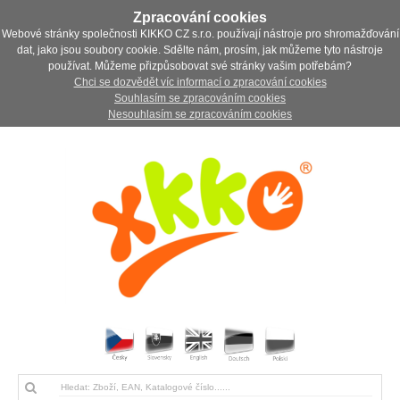
Zpracování cookies
Webové stránky společnosti KIKKO CZ s.r.o. používají nástroje pro shromažďování
dat, jako jsou soubory cookie. Sdělte nám, prosím, jak můžeme tyto nástroje
používat. Můžeme přizpůsobovat své stránky vašim potřebám?
Chci se dozvědět víc informací o zpracování cookies
Souhlasím se zpracováním cookies
Nesouhlasím se zpracováním cookies