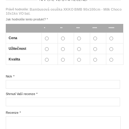
Právě hodnotíte:
Bambusová osuška XKKO BMB 90x100cm - Milk Choco
10x1ks VO bal.
Jak hodnotíte tento produkt?
*
*
**
***
****
*****
Cena
Užitečnost
Kvalita
Nick
*
Shrnutí Vaší recenze
*
Recenze
*