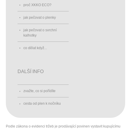
proč XKKO ECO?
jak pečovat o plenky
jak pečovat o svrchní
kalhotky
co dělat když...
DALŠÍ INFO
zvažte, co si pořídíte
cesta od plen k nočníku
Podle zákona o evidenci tržeb je prodávající povinen vystavit kupujícímu