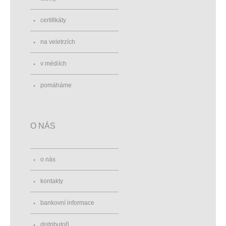
certifikáty
na veletrzích
v médiích
pomáháme
O NÁS
o nás
kontakty
bankovní informace
distributoři