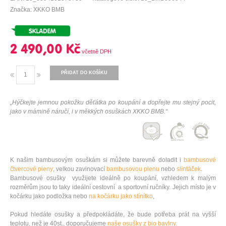
Značka: XKKO BMB
2 490,00 Kč
PŘIDAT DO KOŠÍKU
„Hýčkejte jemnou pokožku děťátka po koupání a dopřejte mu stejný pocit,
jako v mámině náručí, i v měkkých osuškách XKKO BMB.“
K našim bambusovým osuškám si můžete barevně doladit i
bambusové
čtvercové pleny
, velkou zavinovací
bambusovou plenu
nebo
slintáček
.
Bambusové osušky využijete ideálně po koupání, vzhledem k malým
rozměrům jsou to taky ideální cestovní a sportovní ručníky. Jejich místo je v
kočárku jako podložka nebo
na kočárku jako stínítko
,
Pokud hledáte osušky a předpokládáte, že bude potřeba prát na vyšší
teplotu, než je 40st., doporučujeme
naše osušky z bio bavlny.