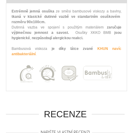
Extrémně jemná osuška
ze směsi bambusové viskozy a bavlny,
tkaná v klasické dutinné vazbě ve standartním osuškovém
rozměru 90x100cm.
Dutinná vazba ve spojení s použitým materiálem
zaručuje
výjimečnou jemnost a savost.
Osušky XKKO BMB
jsou
hygienické
,
nezpůsobují alergickou reakci.
Bambusová viskoza
je díky látce zvané
KHUN navíc
antibakteriální
.
RECENZE
NAPIŠTE VLASTNÍ RECENZI