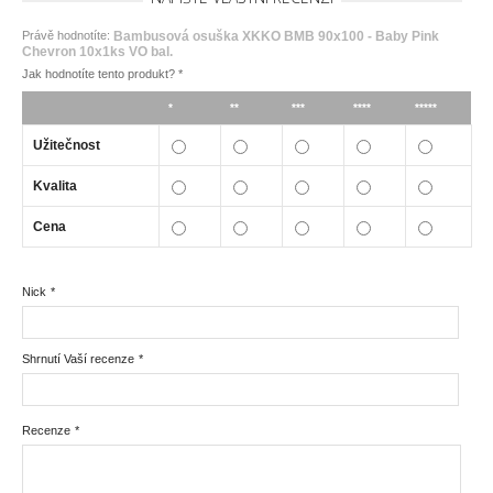
Právě hodnotíte:
Bambusová osuška XKKO BMB 90x100 - Baby Pink
Chevron 10x1ks VO bal.
Jak hodnotíte tento produkt?
*
*
**
***
****
*****
Užitečnost
Kvalita
Cena
Nick
*
Shrnutí Vaší recenze
*
Recenze
*