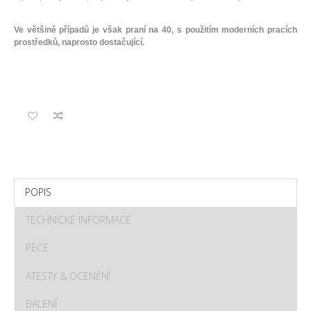
Ve většině případů je však praní na 40, s použitím moderních pracích
prostředků, naprosto dostačující.
POPIS
TECHNICKÉ INFORMACE
PÉČE
ATESTY & OCENĚNÍ
BALENÍ