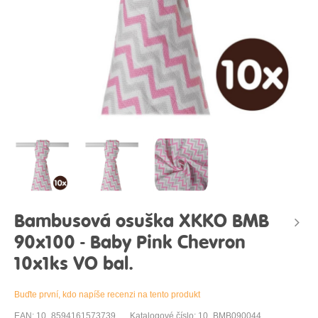
Bambusová osuška XKKO BMB
90x100 - Baby Pink Chevron
10x1ks VO bal.
Buďte první, kdo napíše recenzi na tento produkt
EAN: 10_8594161573739
Katalogové číslo: 10_BMB090044