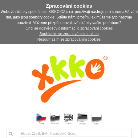
Zpracování cookies
Webové stránky společnosti KIKKO CZ s.r.o. používají nástroje pro shromažďování
dat, jako jsou soubory cookie. Sdělte nám, prosím, jak můžeme tyto nástroje
používat. Můžeme přizpůsobovat své stránky vašim potřebám?
Chci se dozvědět víc informací o zpracování cookies
Souhlasím se zpracováním cookies
Nesouhlasím se zpracováním cookies