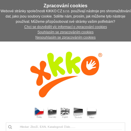
Zpracování cookies
Webové stránky společnosti KIKKO CZ s.r.o. používají nástroje pro shromažďování
dat, jako jsou soubory cookie. Sdělte nám, prosím, jak můžeme tyto nástroje
používat. Můžeme přizpůsobovat své stránky vašim potřebám?
Chci se dozvědět víc informací o zpracování cookies
Souhlasím se zpracováním cookies
Nesouhlasím se zpracováním cookies