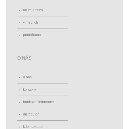
na veletrzích
v médiích
pomáháme
O NÁS
o nás
kontakty
bankovní informace
distributoři
kde nakoupit