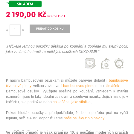
2 190,00 Kč
PŘIDAT DO KOŠÍKU
„Hýčkejte jemnou pokožku děťátka po koupání a dopřejte mu stejný pocit,
jako v mámině náručí, i v měkkých osuškách XKKO BMB.“
K našim bambusovým osuškám si můžete barevně doladit i
bambusové
čtvercové pleny
, velkou zavinovací
bambusovou plenu
nebo
slintáček
.
Bambusové osušky využijete ideálně po koupání, vzhledem k malým
rozměrům jsou to taky ideální cestovní a sportovní ručníky. Jejich místo je v
kočárku jako podložka nebo
na kočárku jako stínítko
,
Pokud hledáte osušky a předpokládáte, že bude potřeba prát na vyšší
teplotu, než je 40st., doporučujeme
naše osušky z bio bavlny.
Ve většině případů je však praní na 40, s použitím moderních pracích