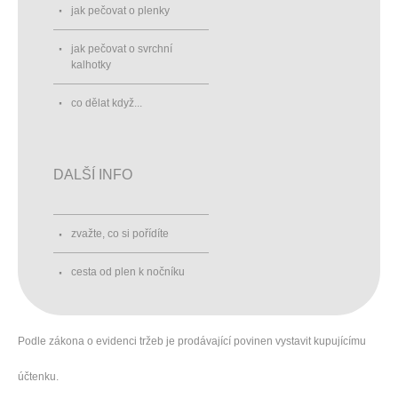
jak pečovat o plenky
jak pečovat o svrchní
kalhotky
co dělat když...
DALŠÍ INFO
zvažte, co si pořídíte
cesta od plen k nočníku
Podle zákona o evidenci tržeb je prodávající povinen vystavit kupujícímu
účtenku.