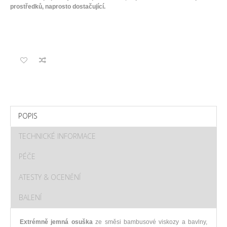
prostředků, naprosto dostačující.
POPIS
TECHNICKÉ INFORMACE
PÉČE
ATESTY & OCENĚNÍ
BALENÍ
Extrémně jemná osuška
ze směsi bambusové viskozy a bavlny,