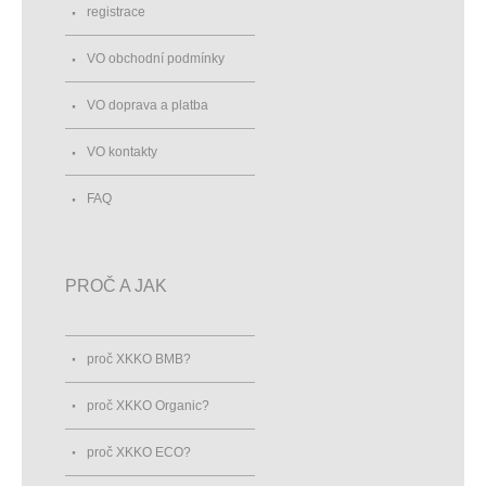
registrace
VO obchodní podmínky
VO doprava a platba
VO kontakty
FAQ
PROČ A JAK
proč XKKO BMB?
proč XKKO Organic?
proč XKKO ECO?