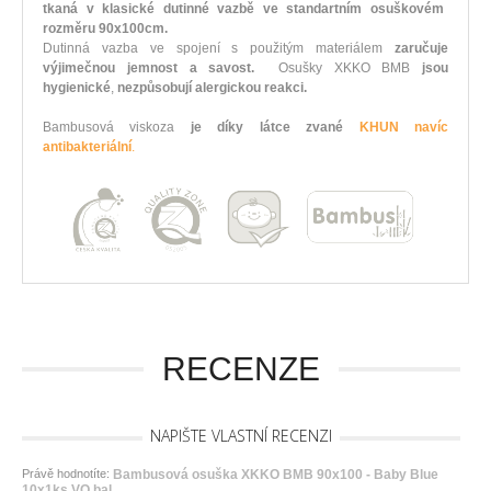
tkaná v klasické dutinné vazbě ve standartním osuškovém
rozměru 90x100cm.
Dutinná vazba ve spojení s použitým materiálem
zaručuje
výjimečnou jemnost a savost.
Osušky XKKO BMB
jsou
hygienické
,
nezpůsobují alergickou reakci.
Bambusová viskoza
je díky látce zvané
KHUN navíc
antibakteriální
.
RECENZE
NAPIŠTE VLASTNÍ RECENZI
Právě hodnotíte:
Bambusová osuška XKKO BMB 90x100 - Baby Blue
10x1ks VO bal.