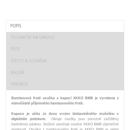
POPIS
TECHNICKÉ INFORMACE
PÉČE
ATESTY & OCENĚNÍ
BALENÍ
VÝROBCE
Bambusová froté osuška s kapucí XKKO BMB je vyrobena z
mimořádně příjemného bambusového froté.
Kapuce je ušita ze dvou vrstev biobavlněného mušelínu s
digitálním potiskem.
Okraje osušky jsou precizně začištěny
bavlněnou páskou. Složení zaručuje osušce XKKO BMB výjimečné
vlastnosti. Osuška z bambusového froté je XKKO BMB je velmi