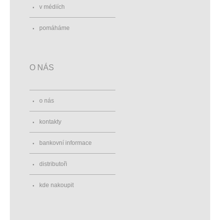
v médiích
pomáháme
O NÁS
o nás
kontakty
bankovní informace
distributoři
kde nakoupit