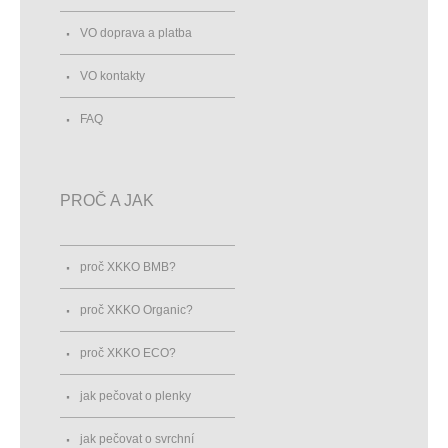
VO doprava a platba
VO kontakty
FAQ
PROČ A JAK
proč XKKO BMB?
proč XKKO Organic?
proč XKKO ECO?
jak pečovat o plenky
jak pečovat o svrchní