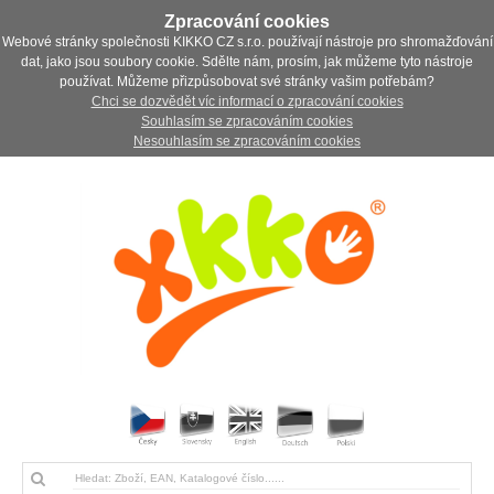
Zpracování cookies
Webové stránky společnosti KIKKO CZ s.r.o. používají nástroje pro shromažďování
dat, jako jsou soubory cookie. Sdělte nám, prosím, jak můžeme tyto nástroje
používat. Můžeme přizpůsobovat své stránky vašim potřebám?
Chci se dozvědět víc informací o zpracování cookies
Souhlasím se zpracováním cookies
Nesouhlasím se zpracováním cookies