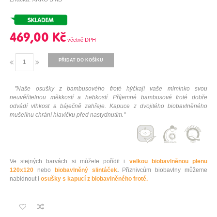
469,00 Kč
PŘIDAT DO KOŠÍKU
"Naše osušky z bambusového froté hýčkají vaše miminko svou
neuvěřitelnou měkkostí a hebkostí. Příjemné bambusové froté dobře
odvádí vlhkost a báječně zahřeje. Kapuce z dvojitého biobavlněného
mušelínu chrání hlavičku před nastydnutím."
Ve stejných barvách si můžete pořídit i
velkou biobavlněnou plenu
120x120
nebo
biobavlněný slintáček
.
Přiznivcům biobavlny můžeme
nabídnout i
osušky s kapucí z biobavlněného froté.