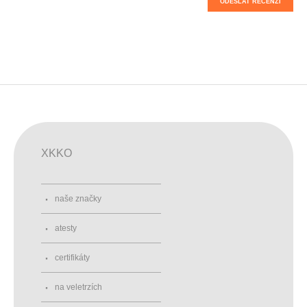
ODESLAT RECENZI
XKKO
naše značky
atesty
certifikáty
na veletrzích