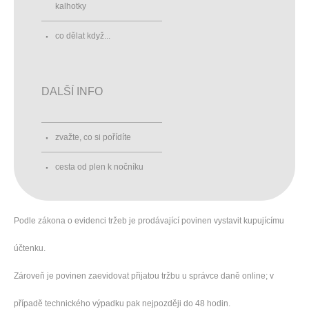
kalhotky
co dělat když...
DALŠÍ INFO
zvažte, co si pořídíte
cesta od plen k nočníku
Podle zákona o evidenci tržeb je prodávající povinen vystavit kupujícímu
účtenku.
Zároveň je povinen zaevidovat přijatou tržbu u správce daně online; v
případě technického výpadku pak nejpozději do 48 hodin.