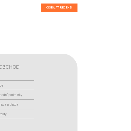
ODESLAT RECENZI
OBCHOD
ace
hodní podmínky
ava a platba
takty