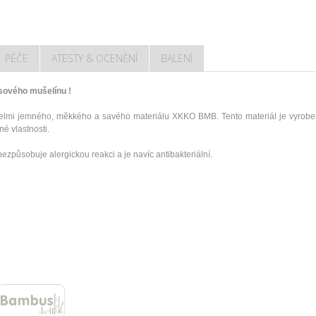
PÉČE
ATESTY & OCENĚNÍ
BALENÍ
sového mušelínu !
elmi jemného, měkkého a savého materiálu XKKO BMB.
Tento materiál je vyro
é vlastnosti.
nezpůsobuje alergickou reakci a je navíc antibakteriální.
45cm