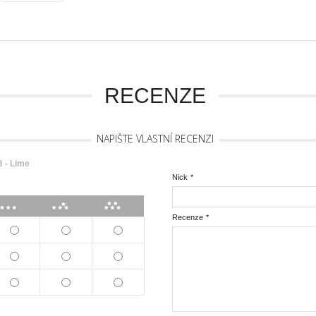
RECENZE
NAPIŠTE VLASTNÍ RECENZI
 - Lime
Nick
*
***
****
*****
Recenze
*