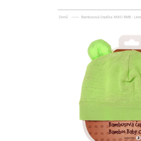
——
Domů
Bambusová čepička XKKO BMB - Lim