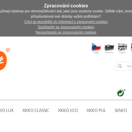
Zpracování cookies
užívají nástroje pro shromažďování dat, jako jsou soubory cookie. Sdělte nám, pro
přizpůsobovat své stránky vašim potřebám?
Chci se dozvědět víc informací o zpracování cookies
Souhlasím se zpracováním cookies
Nesouhlasím se zpracováním cookies
KO LUX
XKKO CLASSIC
XKKO ECO
XKKO PUL
SENEO