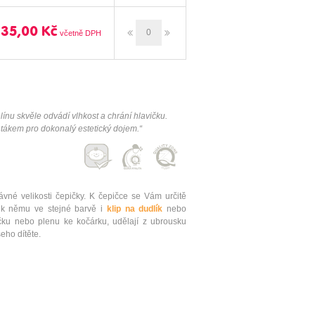
135,00 Kč
u skvěle odvádí vlhkost a chrání hlavičku.
ákem pro dokonalý estetický dojem.“
vné velikosti čepičky. K čepičce se Vám určitě
k němu ve stejné barvě i
klip na dudlík
nebo
ačku nebo plenu ke kočárku, udělají z ubrousku
eho dítěte.