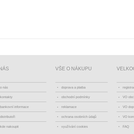
NÁS
VŠE O NÁKUPU
VELKO
o nás
doprava a platba
registr
kontakty
obchodní podmínky
VO obc
bankovní informace
reklamace
VO dopr
distributoři
ochrana osobních údajů
VO kon
kde nakoupit
využívání cookies
FAQ