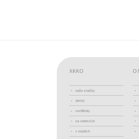
XKKO
O 
naše značky
atesty
certifikáty
na veletrzích
v médiích