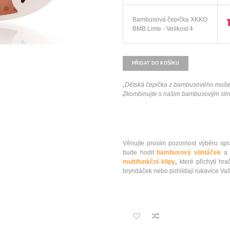
Bambusová čepička XKKO
BMB Lime - Velikost 4
PŘIDAT DO KOŠÍKU
„
Dětská čepička z bambusového mušelín
Zkombinujte s našim bambusovým slint
Věnujte prosím pozornost výběru sprá
bude hodit
bambusový slintáček
a 
multifunkční klipy
,
které přichytí hr
bryndáček nebo pohlídají rukavice Vaš