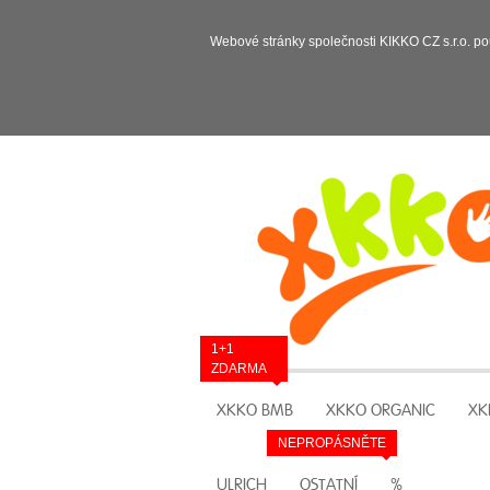
Webové stránky společnosti KIKKO CZ s.r.o. po
1+1
ZDARMA
XKKO BMB
XKKO ORGANIC
XK
NEPROPÁSNĚTE
ULRICH
OSTATNÍ
%