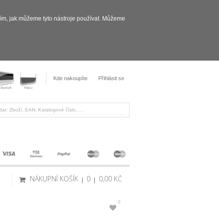
sím, jak můžeme tyto nástroje používat. Můžeme
Kde nakoupíte
Přihlásit se
NÁKUPNÍ KOŠÍK
0
0,00 KČ
0